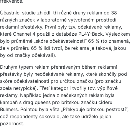
frekvence.
Účastníci studie zhlédli tři různé druhy reklam od 38
různých značek v laboratorně vytvořeném prostředí
reklamní přestávky. První byly tzv. očekávané reklamy,
které Channel 4 použil z databáze PL4Y-Back. Výsledkem
bylo průměrné „skóre očekávatelnosti“ 65 % (to znamená,
že v průměru 65 % lidí tvrdí, že reklama je taková, jakou
by od značky očekávali).
Druhým typem reklam přehrávaným během reklamní
přestávky byly neočekávané reklamy, které skončily pod
skóre očekávatelnosti pro určitou značku (pro značku
zcela netypické). Třetí kategorii tvořily tzv. výplňové
reklamy. Například jedna z nečekaných reklam byla
kampaň s drag queens pro britskou značku cideru
Bulmers. Pointou byla věta „Překypuje britskou pestrostí“,
což respondenty šokovalo, ale také udrželo jejich
pozornost.