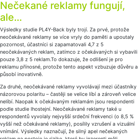
Nečekané reklamy fungují,
ale…
Výsledky studie PL4Y-Back byly trojí. Za prvé, protože
neočekávané reklamy se více vryly do paměti a upoutaly
pozornost, účastníci si zapamatovali 4,7 z 5
neočekávaných reklam, zatímco z očekávaných si vybavili
pouze 3,8 z 5 reklam.To dokazuje, že odlišení je pro
reklamu přínosné, protože tento aspekt vzbuzuje důvěru a
působí inovativně.
Za druhé, neočekávané reklamy vyvolávají mezi účastníky
názorovou polaritu – častěji se velice líbí a zároveň velice
nelíbí. Naopak k očekávaným reklamám jsou respondenti
podle studie lhostejní. Neočekávané reklamy také u
respondentů vyvolaly nejvyšší srdeční frekvenci (o 8,5 %
vyšší než očekávané reklamy), posílily vzrušení a vizuální
vnímání. Výsledky naznačují, že silný apel nečekaných
reklam na postoje je riziko, které by inzerenti měli