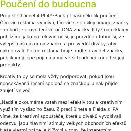
Poučení do budoucna
Projekt Channel 4 PL4Y-Back přináší několik poučení:
Čím víc reklama vyčnívá, tím víc se posiluje image značky
– dokud je provedení věrné DNA značky. Když na reklamy
pohlížíme jako na relevantnější, je pravděpodobnější, že
vylepší náš názor na značku a přesvědčí diváky, aby
nakupovali. Pokud reklama hraje podle pravidel značky,
publikum ji lépe přijímá a má větší tendenci koupit si její
produkty.
Kreativita by se měla vždy podporovat, pokud jsou
neočekávaná řešení spojená se značkou. Jinak přijde
zaujetí vniveč.
„Nadále zkoumáme vztah mezi efektivitou a kreativním
využitím vysílacího času. Z prací Bineta a Fielda z IPA
víme, že kreativní spouštěče, které u diváků vyvolávají
odezvu, jsou hlavními stimuly velkých obchodních efektů.
Naše vlastní práce je klíčová v tom, že inzerentům