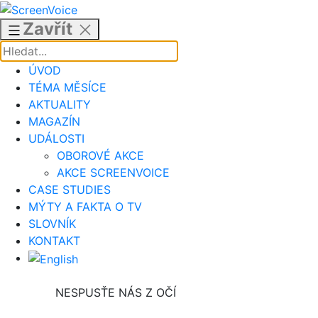
Přejít
k
Zavřít
obsahu
ÚVOD
TÉMA MĚSÍCE
AKTUALITY
MAGAZÍN
UDÁLOSTI
OBOROVÉ AKCE
AKCE SCREENVOICE
CASE STUDIES
MÝTY A FAKTA O TV
SLOVNÍK
KONTAKT
NESPUSŤE NÁS Z OČÍ