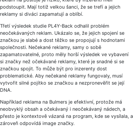
podstoupit. Mají totiž velkou šanci, že se trefí a jejich
reklamy si diváci zapamatují a oblíbí.
Třetí výsledek studie PL4Y-Back odhalil problém
neočekávaných reklam. Ukázalo se, že jejich spojení se
značkou je slabé a dost těžko se propojují s hodnotami
společnosti. Nečekané reklamy, samy o sobě
zapamatovatelné, proto měly horší výsledek ve vybavení
si značky než očekávané reklamy, které je snadné si se
značkou spojit. To může být pro inzerenty dost
problematické. Aby nečekané reklamy fungovaly, musí
vytvořit silné pojítko se značkou a nezpronevěřit se její
DNA.
Například reklama na Bulmers je efektivní, protože má
neobvyklý obsah a očekávaný i neočekávaný nádech, a
přesto je kontextově vázaná na program, kde se vysílala, a
zároveň odpovídá image značky.