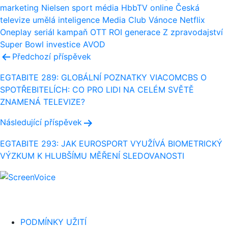
marketing
Nielsen
sport
média
HbbTV
online
Česká
televize
umělá inteligence
Media Club
Vánoce
Netflix
Oneplay
seriál
kampaň
OTT
ROI
generace Z
zpravodajství
Super Bowl
investice
AVOD
Navigace
Předchozí příspěvek
pro
EGTABITE 289: GLOBÁLNÍ POZNATKY VIACOMCBS O
SPOTŘEBITELÍCH: CO PRO LIDI NA CELÉM SVĚTĚ
příspěvek
ZNAMENÁ TELEVIZE?
Následující příspěvek
EGTABITE 293: JAK EUROSPORT VYUŽÍVÁ BIOMETRICKÝ
VÝZKUM K HLUBŠÍMU MĚŘENÍ SLEDOVANOSTI
PODMÍNKY UŽITÍ