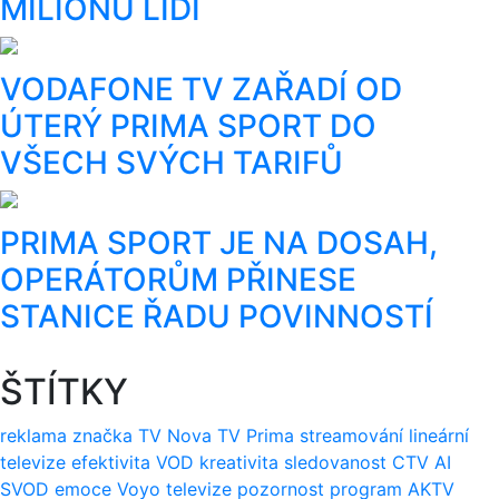
MILIONU LIDÍ
VODAFONE TV ZAŘADÍ OD
ÚTERÝ PRIMA SPORT DO
VŠECH SVÝCH TARIFŮ
PRIMA SPORT JE NA DOSAH,
OPERÁTORŮM PŘINESE
STANICE ŘADU POVINNOSTÍ
ŠTÍTKY
reklama
značka
TV Nova
TV Prima
streamování
lineární
televize
efektivita
VOD
kreativita
sledovanost
CTV
AI
SVOD
emoce
Voyo
televize
pozornost
program
AKTV