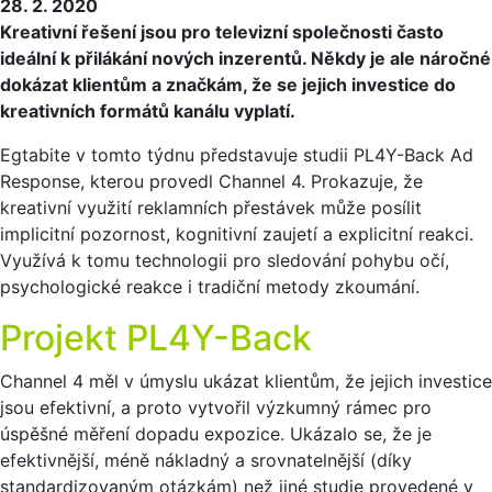
28. 2. 2020
Kreativní řešení jsou pro televizní společnosti často
ideální k přilákání nových inzerentů. Někdy je ale náročné
dokázat klientům a značkám, že se jejich investice do
kreativních formátů kanálu vyplatí.
Egtabite v tomto týdnu představuje studii PL4Y-Back Ad
Response, kterou provedl Channel 4. Prokazuje, že
kreativní využití reklamních přestávek může posílit
implicitní pozornost, kognitivní zaujetí a explicitní reakci.
Využívá k tomu technologii pro sledování pohybu očí,
psychologické reakce i tradiční metody zkoumání.
Projekt PL4Y-Back
Channel 4 měl v úmyslu ukázat klientům, že jejich investice
jsou efektivní, a proto vytvořil výzkumný rámec pro
úspěšné měření dopadu expozice. Ukázalo se, že je
efektivnější, méně nákladný a srovnatelnější (díky
standardizovaným otázkám) než jiné studie provedené v