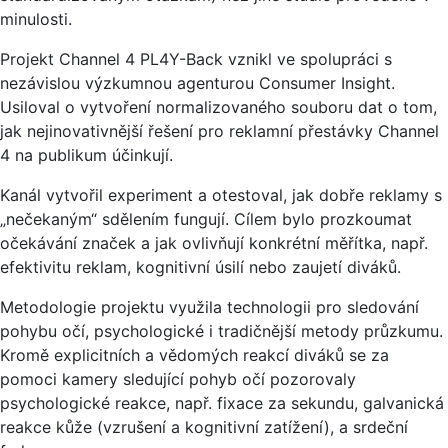
minulosti.
Projekt Channel 4 PL4Y-Back vznikl ve spolupráci s
nezávislou výzkumnou agenturou Consumer Insight.
Usiloval o vytvoření normalizovaného souboru dat o tom,
jak nejinovativnější řešení pro reklamní přestávky Channel
4 na publikum účinkují.
Kanál vytvořil experiment a otestoval, jak dobře reklamy s
„nečekaným“ sdělením fungují. Cílem bylo prozkoumat
očekávání značek a jak ovlivňují konkrétní měřítka, např.
efektivitu reklam, kognitivní úsilí nebo zaujetí diváků.
Metodologie projektu využila technologii pro sledování
pohybu očí, psychologické i tradičnější metody průzkumu.
Kromě explicitních a vědomých reakcí diváků se za
pomoci kamery sledující pohyb očí pozorovaly
psychologické reakce, např. fixace za sekundu, galvanická
reakce kůže (vzrušení a kognitivní zatížení), a srdeční