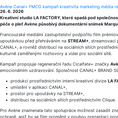
Avène
Canal+
FMCG
kampaň
kreativita
marketing
média
r
26. 6. 2026
Kreativní studio LA FACTORY, které spadá pod společn
péče o pleť Avène působivý dokumentární snímek Marquer 
Francouzské mediální zastupitelství podpořilo film prémio
upoutávkou před přehráváním na
STREAM+
, streamovací 
CANAL+, a rovněž distribucí na sociálních sítích prostředn
kulturně zaměřenými rozhovory a videi pro sociální sítě.
Kampaň propojuje regenerační řadu Cicalfate+ značky
Av
emocionálním uzdravování. Společnost CANAL+ BRAND SOL
produkci prostřednictvím interní kreativní divize
LA 
umístění v aplikaci CANAL+,
prostor pro upoutávky na STREAM+,
distribuci na sociálních sítích prostřednictvím Clique.
Pro Avène znamenala tato spolupráce možnost zasadit znač
ochraně, aniž by se film proměnil v pouhou prezentaci pro