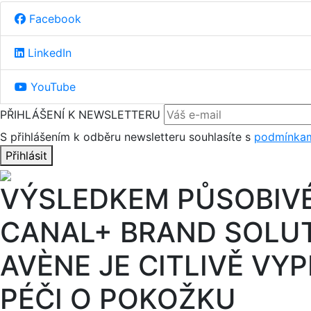
Facebook
LinkedIn
YouTube
PŘIHLÁŠENÍ K NEWSLETTERU
S přihlášením k odběru newsletteru souhlasíte s
podmínkam
Přihlásit
VÝSLEDKEM PŮSOBIV
CANAL+ BRAND SOLU
AVÈNE JE CITLIVĚ VY
PÉČI O POKOŽKU