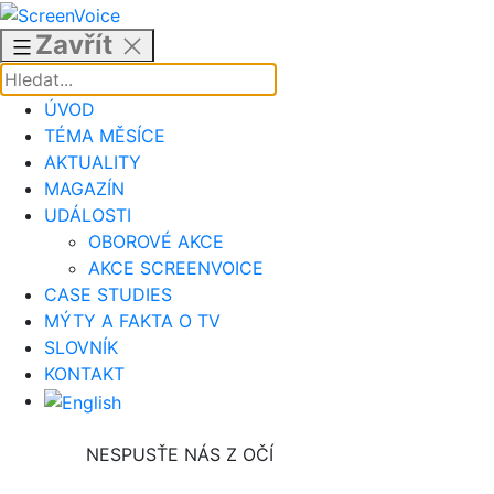
Přejít
k
Zavřít
obsahu
ÚVOD
TÉMA MĚSÍCE
AKTUALITY
MAGAZÍN
UDÁLOSTI
OBOROVÉ AKCE
AKCE SCREENVOICE
CASE STUDIES
MÝTY A FAKTA O TV
SLOVNÍK
KONTAKT
NESPUSŤE NÁS Z OČÍ