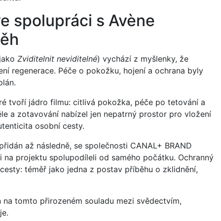
e spolupráci s Avène
běh
 jako
Zviditelnit neviditelné
) vychází z myšlenky, že
ní regenerace. Péče o pokožku, hojení a ochrana byly
plán.
 tvoří jádro filmu: citlivá pokožka, péče po tetování a
le a zotavování nabízel jen nepatrný prostor pro vložení
tenticita osobní cesty.
ěj přidán až následně, se společnosti CANAL+ BRAND
i na projektu spolupodíleli od samého počátku. Ochranný
esty: téměř jako jedna z postav příběhu o zklidnění,
a tomto přirozeném souladu mezi svědectvím,
je.