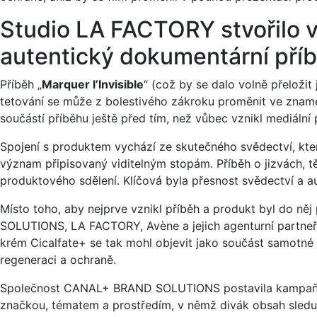
Studio LA FACTORY stvořilo v
autentický dokumentární pří
Příběh „
Marquer l’Invisible
“ (což by se dalo volně přeložit
tetování se může z bolestivého zákroku proměnit ve zname
součástí příběhu ještě před tím, než vůbec vznikl mediální 
Spojení s produktem vychází ze skutečného svědectví, které
význam připisovaný viditelným stopám. Příběh o jizvách, tě
produktového sdělení. Klíčová byla přesnost svědectví a au
Místo toho, aby nejprve vznikl příběh a produkt byl do n
SOLUTIONS, LA FACTORY, Avène a jejich agenturní partneř
krém Cicalfate+ se tak mohl objevit jako součást samotné c
regeneraci a ochraně.
Společnost CANAL+ BRAND SOLUTIONS postavila kampaň n
značkou, tématem a prostředím, v němž divák obsah sledu