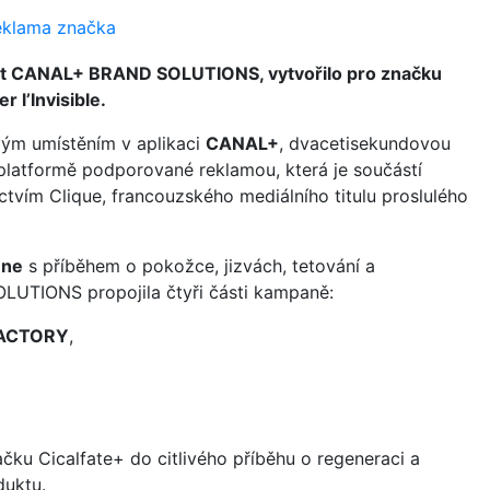
eklama
značka
ost CANAL+ BRAND SOLUTIONS, vytvořilo pro značku
l’Invisible.
vým umístěním v aplikaci
CANAL+
, dvacetisekundovou
platformě podporované reklamou, která je součástí
ictvím Clique, francouzského mediálního titulu proslulého
ène
s příběhem o pokožce, jizvách, tetování a
UTIONS propojila čtyři části kampaně:
FACTORY
,
ku Cicalfate+ do citlivého příběhu o regeneraci a
duktu.