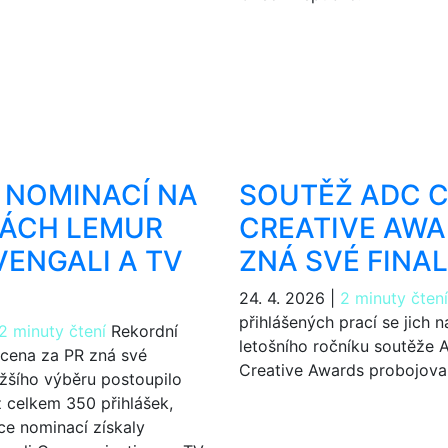
 NOMINACÍ NA
SOUTĚŽ ADC 
NÁCH LEMUR
CREATIVE AW
VENGALI A TV
ZNÁ SVÉ FINAL
24. 4. 2026
|
2 minuty čtení
přihlášených prací se jich na
2 minuty čtení
Rekordní
letošního ročníku soutěže
 cena za PR zná své
Creative Awards probojova
 užšího výběru postoupilo
z celkem 350 přihlášek,
ce nominací získaly