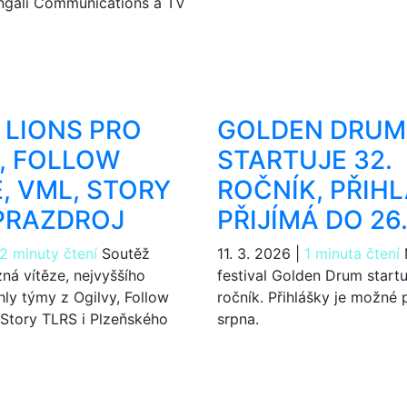
ngali Communications a TV
LIONS PRO
GOLDEN DRUM
, FOLLOW
STARTUJE 32.
, VML, STORY
ROČNÍK, PŘIH
 PRAZDROJ
PŘIJÍMÁ DO 26
2 minuty čtení
Soutěž
11. 3. 2026
|
1 minuta čtení
ná vítěze, nejvyššího
festival Golden Drum startu
ly týmy z Ogilvy, Follow
ročník. Přihlášky je možné 
Story TLRS i Plzeňského
srpna.