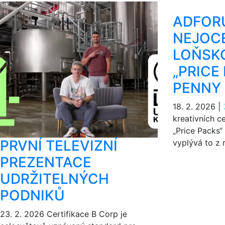
ADFOR
NEJOC
LOŇSKO
„PRICE
PENNY
18. 2. 2026
|
kreativních c
„Price Packs“
PRVNÍ TELEVIZNÍ
vyplývá to z 
PREZENTACE
UDRŽITELNÝCH
PODNIKŮ
23. 2. 2026
Certifikace B Corp je