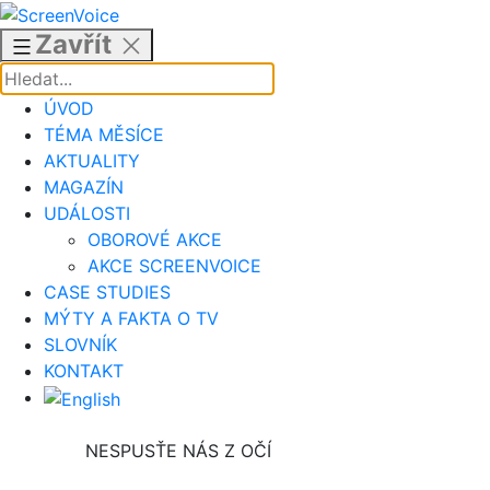
Přejít
k
Zavřít
obsahu
ÚVOD
TÉMA MĚSÍCE
AKTUALITY
MAGAZÍN
UDÁLOSTI
OBOROVÉ AKCE
AKCE SCREENVOICE
CASE STUDIES
MÝTY A FAKTA O TV
SLOVNÍK
KONTAKT
NESPUSŤE NÁS Z OČÍ