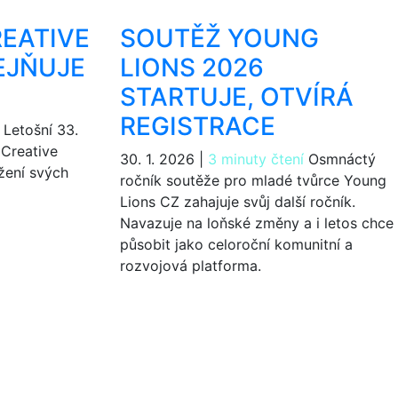
EATIVE
SOUTĚŽ YOUNG
EJŇUJE
LIONS 2026
STARTUJE, OTVÍRÁ
REGISTRACE
Letošní 33.
Creative
30. 1. 2026
|
3 minuty čtení
Osmnáctý
žení svých
ročník soutěže pro mladé tvůrce Young
Lions CZ zahajuje svůj další ročník.
Navazuje na loňské změny a i letos chce
působit jako celoroční komunitní a
rozvojová platforma.