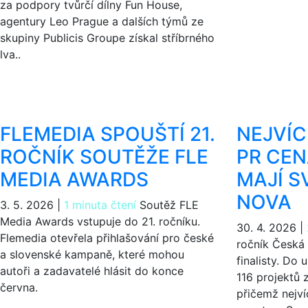
za podpory tvůrčí dílny Fun House,
agentury Leo Prague a dalších týmů ze
skupiny Publicis Groupe získal stříbrného
lva..
FLEMEDIA SPOUŠTÍ 21.
NEJVÍC
ROČNÍK SOUTĚŽE FLE
PR CE
MEDIA AWARDS
MAJÍ S
NOVA
3. 5. 2026
|
1 minuta čtení
Soutěž FLE
Media Awards vstupuje do 21. ročníku.
30. 4. 2026
|
Flemedia otevřela přihlašování pro české
ročník Česká
a slovenské kampaně, které mohou
finalisty. Do
autoři a zadavatelé hlásit do konce
116 projektů 
června.
přičemž nejví