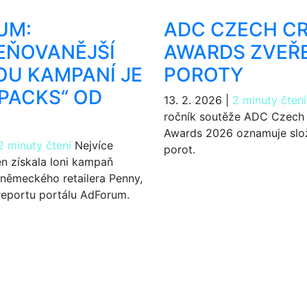
UM:
ADC CZECH CR
EŇOVANĚJŠÍ
AWARDS ZVEŘ
U KAMPANÍ JE
POROTY
 PACKS“ OD
13. 2. 2026
|
2 minuty čtení
ročník soutěže ADC Czech 
Awards 2026 oznamuje slo
2 minuty čtení
Nejvíce
porot.
en získala loni kampaň
 německého retailera Penny,
reportu portálu AdForum.