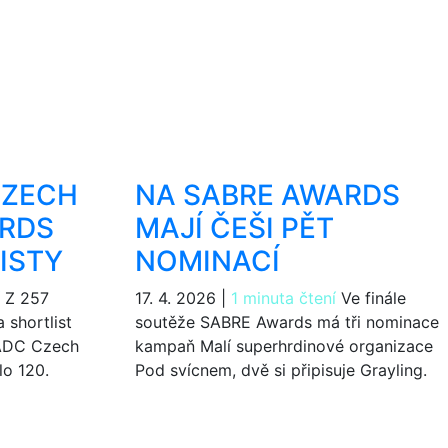
CZECH
NA SABRE AWARDS
ARDS
MAJÍ ČEŠI PĚT
ISTY
NOMINACÍ
Z 257
17. 4. 2026
|
1 minuta čtení
Ve finále
 shortlist
soutěže SABRE Awards má tři nominace
 ADC Czech
kampaň Malí superhrdinové organizace
lo 120.
Pod svícnem, dvě si připisuje Grayling.