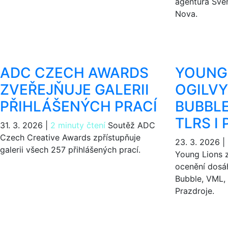
agentura Sve
Nova.
ADC CZECH AWARDS
YOUNG 
ZVEŘEJŇUJE GALERII
OGILVY
PŘIHLÁŠENÝCH PRACÍ
BUBBLE
TLRS I
31. 3. 2026
|
2 minuty čtení
Soutěž ADC
Czech Creative Awards zpřístupňuje
23. 3. 2026
|
galerii všech 257 přihlášených prací.
Young Lions z
ocenění dosáh
Bubble, VML, 
Prazdroje.