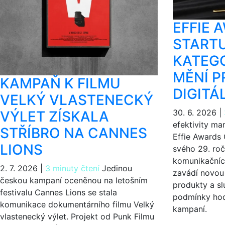
EFFIE 
STARTU
KATEGO
MĚNÍ P
KAMPAŇ K FILMU
DIGITÁ
VELKÝ VLASTENECKÝ
30. 6. 2026
|
VÝLET ZÍSKALA
efektivity m
STŘÍBRO NA CANNES
Effie Awards 
LIONS
svého 29. roč
komunikačníc
2. 7. 2026
|
3 minuty čtení
Jedinou
zavádí novou 
českou kampaní oceněnou na letošním
produkty a sl
festivalu Cannes Lions se stala
podmínky hod
komunikace dokumentárního filmu Velký
kampaní.
vlastenecký výlet. Projekt od Punk Filmu