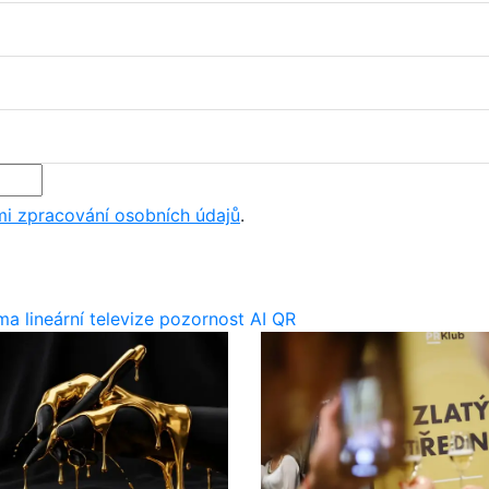
i zpracování osobních údajů
.
ima
lineární televize
pozornost
AI
QR