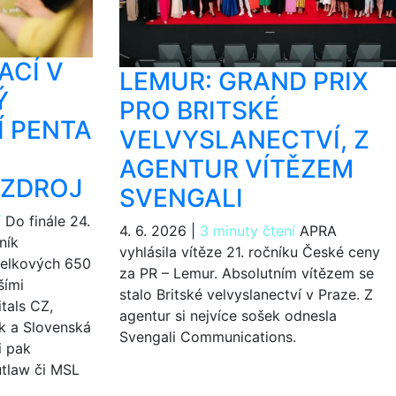
ACÍ V
LEMUR: GRAND PRIX
Ý
PRO BRITSKÉ
Í PENTA
VELVYSLANECTVÍ, Z
AGENTUR VÍTĚZEM
AZDROJ
SVENGALI
í
Do finále 24.
4. 6. 2026
|
3 minuty čtení
APRA
ník
vyhlásila vítěze 21. ročníku České ceny
celkových 650
za PR – Lemur. Absolutním vítězem se
šími
stalo Britské velvyslanectví v Praze. Z
tals CZ,
agentur si nejvíce sošek odnesla
k a Slovenská
Svengali Communications.
i pak
utlaw či MSL