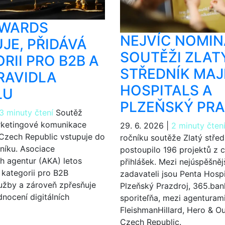
AWARDS
NEJVÍC NOMIN
JE, PŘIDÁVÁ
SOUTĚŽI ZLAT
RII PRO B2B A
STŘEDNÍK MAJ
RAVIDLA
HOSPITALS A
LU
PLZEŇSKÝ PR
3 minuty čtení
Soutěž
arketingové komunikace
29. 6. 2026
|
2 minuty čten
Czech Republic vstupuje do
ročníku soutěže Zlatý střed
níku. Asociace
postoupilo 196 projektů z 
h agentur (AKA) letos
přihlášek. Mezi nejúspěšněj
kategorii pro B2B
zadavateli jsou Penta Hospi
užby a zároveň zpřesňuje
Plzeňský Prazdroj, 365.ban
nocení digitálních
sporiteľňa, mezi agenturam
FleishmanHillard, Hero & O
Czech Republic.