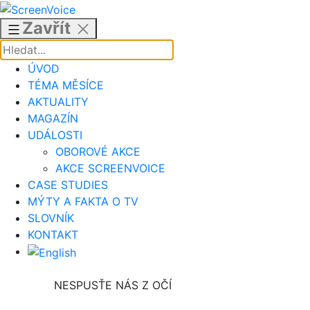
Přejít
k
Zavřít
obsahu
ÚVOD
TÉMA MĚSÍCE
AKTUALITY
MAGAZÍN
UDÁLOSTI
OBOROVÉ AKCE
AKCE SCREENVOICE
CASE STUDIES
MÝTY A FAKTA O TV
SLOVNÍK
KONTAKT
NESPUSŤE NÁS Z OČÍ