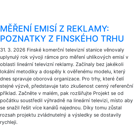
MĚŘENÍ EMISÍ Z REKLAMY:
POZNATKY Z FINSKÉHO TRHU
31. 3. 2026
Finské komerční televizní stanice věnovaly
uplynulý rok vývoji rámce pro měření uhlíkových emisí v
oblasti lineární televizní reklamy. Začínaly bez jakékoli
lokální metodiky a dospěly k ověřenému modelu, který
dnes spravuje oborová organizace. Pro trhy, které čelí
stejné výzvě, představuje tato zkušenost cenný referenční
příklad. Začněte v malém, pak rozšiřujte Projekt se od
počátku soustředil výhradně na lineární televizi, místo aby
se snažil řešit více kanálů najednou. Díky tomu zůstal
rozsah projektu zvládnutelný a výsledky se dostavily
rychleji.