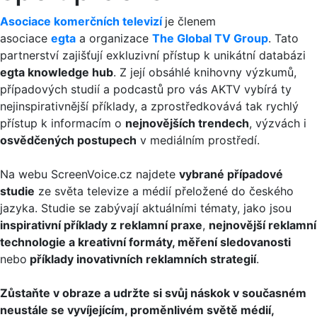
Asociace komerčních televizí
je členem
asociace
egta
a organizace
The Global TV Group
. Tato
partnerství zajišťují exkluzivní přístup k unikátní databázi
egta knowledge hub
. Z její obsáhlé knihovny výzkumů,
případových studií a podcastů pro vás AKTV vybírá ty
nejinspirativnější příklady, a zprostředkovává tak rychlý
přístup k informacím o
nejnovějších trendech
, výzvách i
osvědčených postupech
v mediálním prostředí.
Na webu ScreenVoice.cz najdete
vybrané případové
studie
ze světa televize a médií přeložené do českého
jazyka. Studie se zabývají aktuálními tématy, jako jsou
inspirativní příklady z reklamní praxe
,
nejnovější reklamní
technologie a kreativní formáty, měření sledovanosti
nebo
příklady inovativních reklamních strategií
.
Zůstaňte v obraze a udržte si svůj náskok v současném
neustále se vyvíjejícím, proměnlivém světě médií,