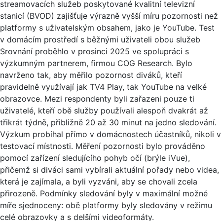
streamovacích služeb poskytované kvalitní televizní
stanicí (BVOD) zajišťuje výrazně vyšší míru pozornosti než
platformy s uživatelským obsahem, jako je YouTube. Test
v domácím prostředí s běžnými uživateli obou služeb
Srovnání proběhlo v prosinci 2025 ve spolupráci s
výzkumným partnerem, firmou COG Research. Bylo
navrženo tak, aby měřilo pozornost diváků, kteří
pravidelně využívají jak TV4 Play, tak YouTube na velké
obrazovce. Mezi respondenty byli zařazeni pouze ti
uživatelé, kteří obě služby používali alespoň dvakrát až
třikrát týdně, přibližně 20 až 30 minut na jedno sledování.
Výzkum probíhal přímo v domácnostech účastníků, nikoli v
testovací místnosti. Měření pozornosti bylo prováděno
pomocí zařízení sledujícího pohyb očí (brýle iVue),
přičemž si diváci sami vybírali aktuální pořady nebo videa,
která je zajímala, a byli vyzváni, aby se chovali zcela
přirozeně. Podmínky sledování byly v maximální možné
míře sjednoceny: obě platformy byly sledovány v režimu
celé obrazovky a s delšími videoformáty.