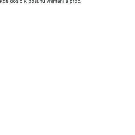
kde došlo k posunu vnímání a proč.