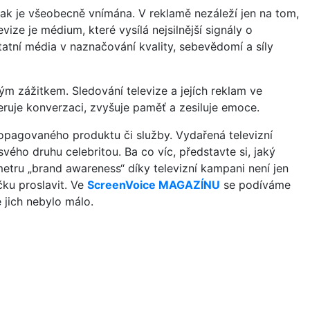
, jak je všeobecně vnímána. V reklamě nezáleží jen na tom,
evize je médium, které vysílá nejsilnější signály o
atní média v naznačování kvality, sebevědomí a síly
leným zážitkem. Sledování televize a jejích reklam ve
neruje konverzaci, zvyšuje paměť a zesiluje emoce.
opagovaného produktu či služby. Vydařená televizní
vého druhu celebritou. Ba co víc, představte si, jaký
tru „brand awareness“ díky televizní kampani není jen
čku proslavit. Ve
ScreenVoice MAGAZÍN
U
se podíváme
 jich nebylo málo.