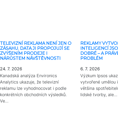
TELEVIZNÍ REKLAMA NENÍ JEN O
REKLAMY VYTV
ZÁSAHU. DATA JI PROPOJUJÍ SE
INTELIGENCÍ JS
ZVÝŠENÍM PRODEJE I
DOBRÉ – A PRÁV
NÁRŮSTEM NÁVŠTĚVNOSTI
PROBLÉM
24. 7. 2026
6. 7. 2026
Kanadská analýza Environics
Výzkum Ipsos ukaz
Analytics ukazuje, že televizní
vytvořené umělou i
reklamu lze vyhodnocovat i podle
většina spotřebite
konkrétních obchodních výsledků.
lidské tvorby, ale…
Ve…