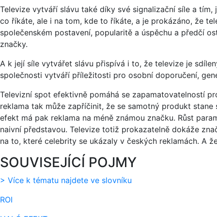
Televize vytváří slávu také díky své signalizační síle a tím
co říkáte, ale i na tom, kde to říkáte, a je prokázáno, že tel
společenském postavení, popularitě a úspěchu a předčí ost
značky.
A k její síle vytvářet slávu přispívá i to, že televize je sdí
společnosti vytváří příležitosti pro osobní doporučení, ge
Televizní spot efektivně pomáhá se zapamatovatelností pr
reklama tak může zapříčinit, že se samotný produkt stane s
efekt má pak reklama na méně známou značku. Růst parame
naivní představou. Televize totiž prokazatelně dokáže zna
na to, které celebrity se ukázaly v českých reklamách. A že
SOUVISEJÍCÍ POJMY
> Více k tématu najdete ve slovníku
ROI