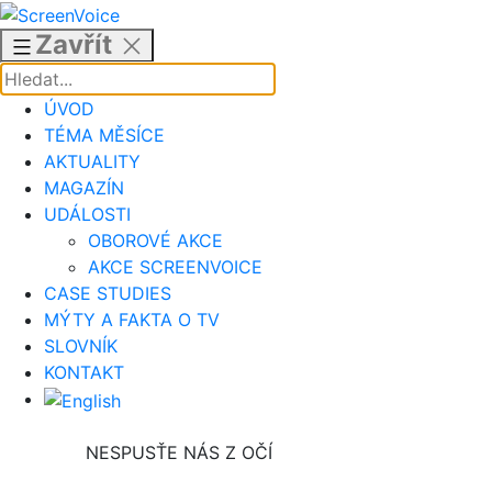
Přejít
k
Zavřít
obsahu
ÚVOD
TÉMA MĚSÍCE
AKTUALITY
MAGAZÍN
UDÁLOSTI
OBOROVÉ AKCE
AKCE SCREENVOICE
CASE STUDIES
MÝTY A FAKTA O TV
SLOVNÍK
KONTAKT
NESPUSŤE NÁS Z OČÍ