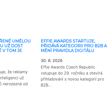
OŘENÉ UMĚLOU
EFFIE AWARDS STARTUJE,
OU UŽ DOST
PŘIDÁVÁ KATEGORII PRO B2B A
Ě V TOM JE
MĚNÍ PRAVIDLA DIGITÁLU
30. 6. 2026
Effie Awards Czech Republic
uje, že reklamy
vstupuje do 29. ročníku a otevírá
nteligencí už
přihlašování s novou kategorií pro
lů nerozezná od
B2B…