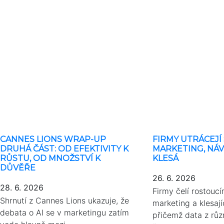
CANNES LIONS WRAP-UP
FIRMY UTRÁCEJÍ 
DRUHÁ ČÁST: OD EFEKTIVITY K
MARKETING, NÁ
RŮSTU, OD MNOŽSTVÍ K
KLESÁ
DŮVĚŘE
26. 6. 2026
28. 6. 2026
Firmy čelí rostouc
Shrnutí z Cannes Lions ukazuje, že
marketing a klesají
debata o AI se v marketingu zatím
přičemž data z růz