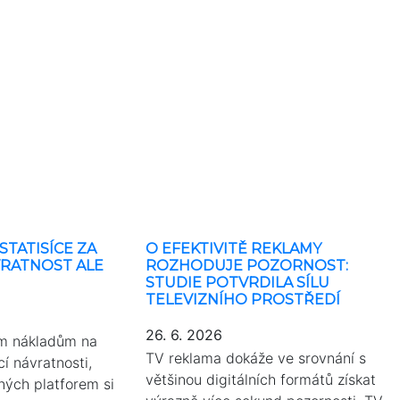
STATISÍCE ZA
O EFEKTIVITĚ REKLAMY
VRATNOST ALE
ROZHODUJE POZORNOST:
STUDIE POTVRDILA SÍLU
TELEVIZNÍHO PROSTŘEDÍ
26. 6. 2026
ím nákladům na
TV reklama dokáže ve srovnání s
cí návratnosti,
většinou digitálních formátů získat
ných platforem si