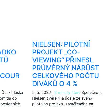
NIELSEN: PILOTNÍ
ADKO
PROJEKT „CO-
OTŮ
VIEWING“ PŘINESL
PRŮMĚRNÝ NÁRŮST
OCOUR
CELKOVÉHO POČTU
DIVÁKŮ O 4 %
í
Česká láska
5. 5. 2026
|
2 minuty čtení
Společnost
romítla do
Nielsen zveřejnila údaje ze svého
 posledních
pilotního projektu zaměřeného na