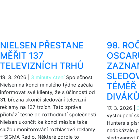
NIELSEN PŘESTANE
98. RO
MĚŘIT 137
OSCAR
TELEVIZNÍCH TRHŮ
ZAZNA
SLEDO
19. 3. 2026
|
3 minuty čtení
Společnost
TÉMĚŘ 
Nielsen na konci minulého týdne začala
informovat své klienty, že s účinností od
DIVÁK
31. března ukončí sledování televizní
reklamy na 137 trzích. Tato zpráva
17. 3. 2026
|
přichází těsně po rozhodnutí společnosti
vystoupení s
Nielsen ukončit ke konci měsíce také
Hunters s pís
službu monitorování rozhlasové reklamy
nedokázalo p
– SIGMA Radio. Některé zdroje to
sledovanost 