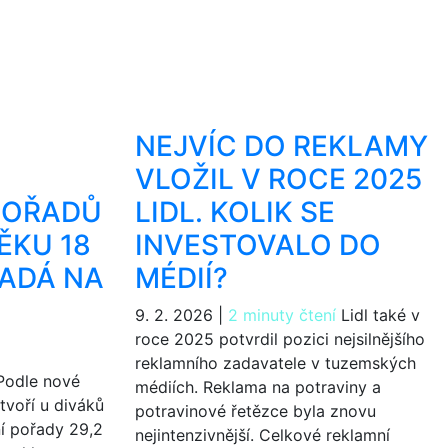
NEJVÍC DO REKLAMY
VLOŽIL V ROCE 2025
POŘADŮ
LIDL. KOLIK SE
ĚKU 18
INVESTOVALO DO
PADÁ NA
MÉDIÍ?
9. 2. 2026
|
2 minuty čtení
Lidl také v
roce 2025 potvrdil pozici nejsilnějšího
reklamního zadavatele v tuzemských
odle nové
médiích. Reklama na potraviny a
tvoří u diváků
potravinové řetězce byla znovu
í pořady 29,2
nejintenzivnější. Celkové reklamní