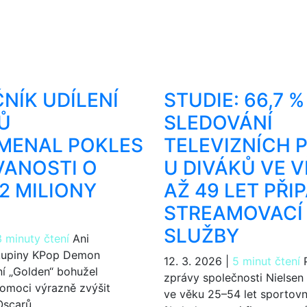
ČNÍK UDÍLENÍ
STUDIE: 66,7 %
Ů
SLEDOVÁNÍ
MENAL POKLES
TELEVIZNÍCH 
VANOSTI O
U DIVÁKŮ VE V
2 MILIONY
AŽ 49 LET PŘI
Ů
STREAMOVACÍ
SLUŽBY
3 minuty čtení
Ani
kupiny KPop Demon
12. 3. 2026
|
5 minut čtení
P
ní „Golden“ bohužel
zprávy společnosti Nielsen 
omoci výrazně zvýšit
ve věku 25–54 let sportovn
Oscarů.