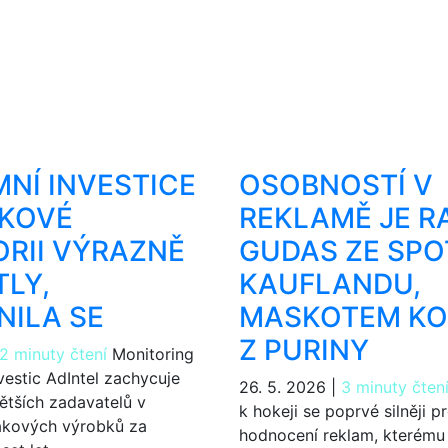
NÍ INVESTICE
OSOBNOSTÍ V
ÁKOVÉ
REKLAMĚ JE R
RII VÝRAZNĚ
GUDAS ZE SP
LY,
KAUFLANDU,
ILA SE
MASKOTEM K
Z PURINY
2 minuty čtení
Monitoring
vestic AdIntel zachycuje
26. 5. 2026
|
3 minuty čten
ětších zadavatelů v
k hokeji se poprvé silněji p
bákových výrobků za
hodnocení reklam, kterému