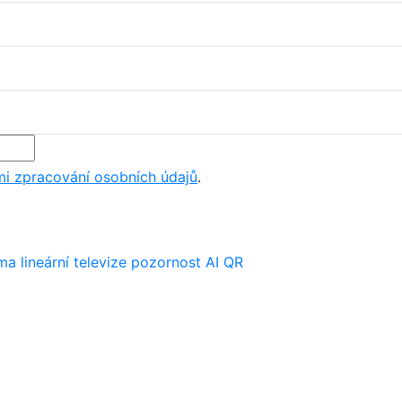
i zpracování osobních údajů
.
ima
lineární televize
pozornost
AI
QR