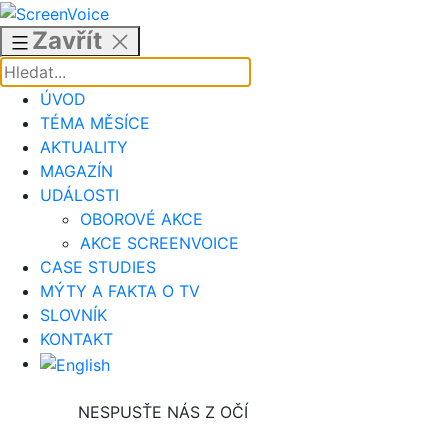
Přejít
k
Zavřít
obsahu
ÚVOD
TÉMA MĚSÍCE
AKTUALITY
MAGAZÍN
UDÁLOSTI
OBOROVÉ AKCE
AKCE SCREENVOICE
CASE STUDIES
MÝTY A FAKTA O TV
SLOVNÍK
KONTAKT
NESPUSŤE NÁS Z OČÍ