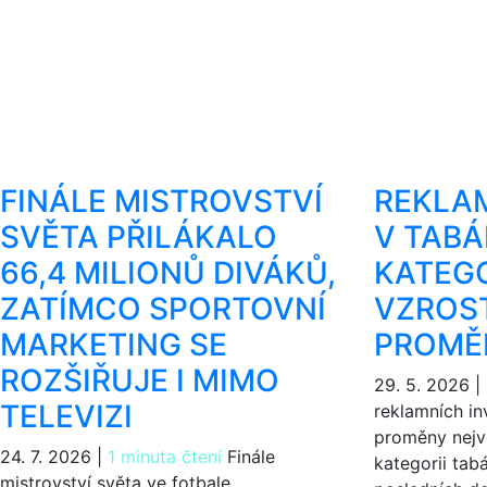
FINÁLE MISTROVSTVÍ
REKLAM
SVĚTA PŘILÁKALO
V TAB
66,4 MILIONŮ DIVÁKŮ,
KATEGO
ZATÍMCO SPORTOVNÍ
VZROST
MARKETING SE
PROMĚN
ROZŠIŘUJE I MIMO
29. 5. 2026
|
TELEVIZI
reklamních in
proměny nejv
24. 7. 2026
|
1 minuta čtení
Finále
kategorii ta
mistrovství světa ve fotbale