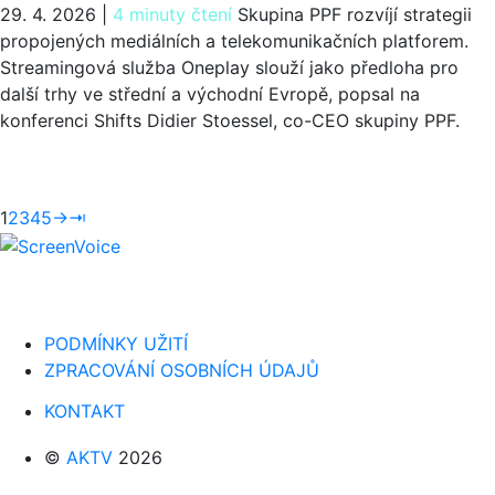
29. 4. 2026
|
4 minuty čtení
Skupina PPF rozvíjí strategii
propojených mediálních a telekomunikačních platforem.
Streamingová služba Oneplay slouží jako předloha pro
další trhy ve střední a východní Evropě, popsal na
konferenci Shifts Didier Stoessel, co-CEO skupiny PPF.
1
2
3
4
5
→
⇥
PODMÍNKY UŽITÍ
ZPRACOVÁNÍ OSOBNÍCH ÚDAJŮ
KONTAKT
©
AKTV
2026