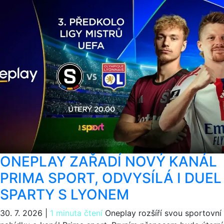
ONEPLAY ZAŘADÍ NOVÝ KANÁL
PRIMA SPORT, ODVYSÍLÁ I DUEL
SPARTY S LYONEM
30. 7. 2026
|
1 minuta čtení
Oneplay rozšíří svou sportovní