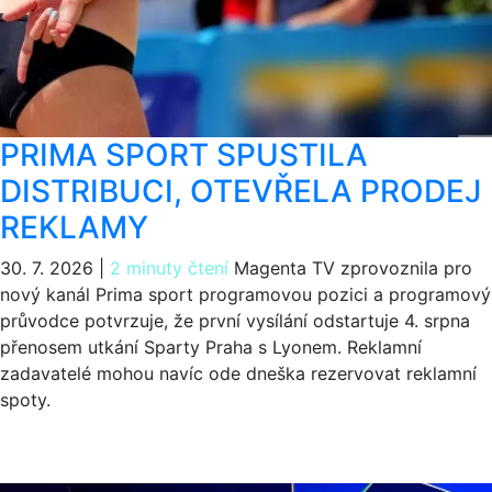
PRIMA SPORT SPUSTILA
DISTRIBUCI, OTEVŘELA PRODEJ
REKLAMY
30. 7. 2026
|
2 minuty čtení
Magenta TV zprovoznila pro
nový kanál Prima sport programovou pozici a programový
průvodce potvrzuje, že první vysílání odstartuje 4. srpna
přenosem utkání Sparty Praha s Lyonem. Reklamní
zadavatelé mohou navíc ode dneška rezervovat reklamní
spoty.