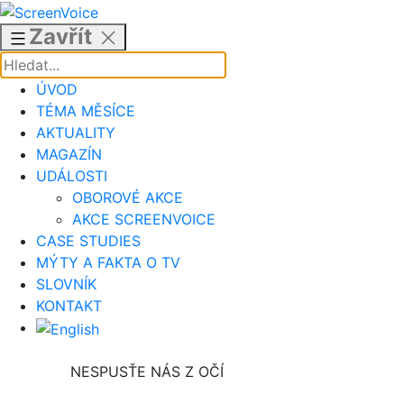
Přejít
k
Zavřít
obsahu
ÚVOD
TÉMA MĚSÍCE
AKTUALITY
MAGAZÍN
UDÁLOSTI
OBOROVÉ AKCE
AKCE SCREENVOICE
CASE STUDIES
MÝTY A FAKTA O TV
SLOVNÍK
KONTAKT
NESPUSŤE NÁS Z OČÍ