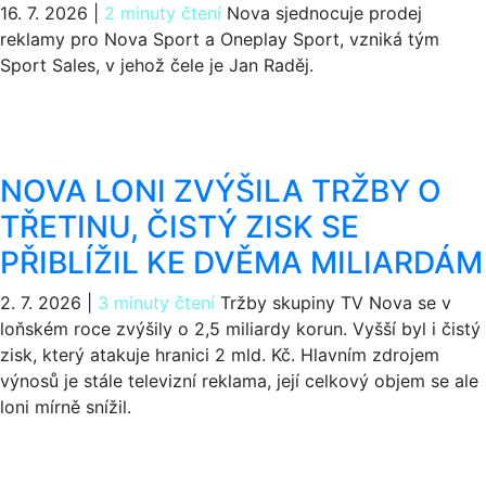
16. 7. 2026
|
2 minuty čtení
Nova sjednocuje prodej
reklamy pro Nova Sport a Oneplay Sport, vzniká tým
Sport Sales, v jehož čele je Jan Raděj.
NOVA LONI ZVÝŠILA TRŽBY O
TŘETINU, ČISTÝ ZISK SE
PŘIBLÍŽIL KE DVĚMA MILIARDÁM
2. 7. 2026
|
3 minuty čtení
Tržby skupiny TV Nova se v
loňském roce zvýšily o 2,5 miliardy korun. Vyšší byl i čistý
zisk, který atakuje hranici 2 mld. Kč. Hlavním zdrojem
výnosů je stále televizní reklama, její celkový objem se ale
loni mírně snížil.