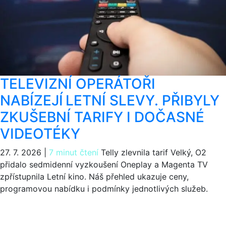
TELEVIZNÍ OPERÁTOŘI
NABÍZEJÍ LETNÍ SLEVY. PŘIBYLY
ZKUŠEBNÍ TARIFY I DOČASNÉ
VIDEOTÉKY
27. 7. 2026
|
7 minut čtení
Telly zlevnila tarif Velký, O2
přidalo sedmidenní vyzkoušení Oneplay a Magenta TV
zpřístupnila Letní kino. Náš přehled ukazuje ceny,
programovou nabídku i podmínky jednotlivých služeb.