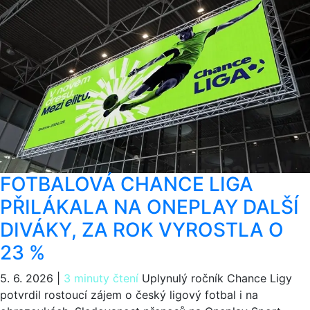
FOTBALOVÁ CHANCE LIGA
PŘILÁKALA NA ONEPLAY DALŠÍ
DIVÁKY, ZA ROK VYROSTLA O
23 %
5. 6. 2026
|
3 minuty čtení
Uplynulý ročník Chance Ligy
potvrdil rostoucí zájem o český ligový fotbal i na