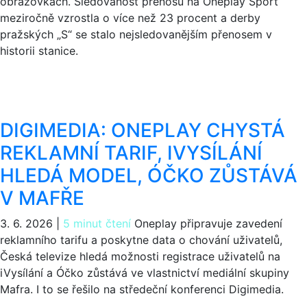
obrazovkách. Sledovanost přenosů na Oneplay Sport
meziročně vzrostla o více než 23 procent a derby
pražských „S“ se stalo nejsledovanějším přenosem v
historii stanice.
DIGIMEDIA: ONEPLAY CHYSTÁ
REKLAMNÍ TARIF, IVYSÍLÁNÍ
HLEDÁ MODEL, ÓČKO ZŮSTÁVÁ
V MAFŘE
3. 6. 2026
|
5 minut čtení
Oneplay připravuje zavedení
reklamního tarifu a poskytne data o chování uživatelů,
Česká televize hledá možnosti registrace uživatelů na
iVysílání a Óčko zůstává ve vlastnictví mediální skupiny
Mafra. I to se řešilo na středeční konferenci Digimedia.