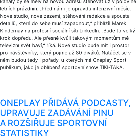
kanály by se měly na novou adresu stěhovat už v polovině
letních prázdnin. „Před námi je opravdu intenzivní měsíc.
Nové studio, nové zázemí, stěhování redakce a spousta
detailů, které do sebe musí zapadnout,“ přiblížil Marek
Kindernay na profesní sociální síti LinkedIn. „Bude to velký
krok dopředu. Ale přesně kvůli takovým momentům mě
televizní svět baví,“ říká. Nové studio bude mít i prostor
pro návštěvníky, který pojme až 80 diváků. Natáčet se v
něm budou tedy i pořady, u kterých má Oneplay Sport
publikum, jako je oblíbená sportovní show TIKI-TAKA.
ONEPLAY PŘIDÁVÁ PODCASTY,
UPRAVUJE ZADÁVÁNÍ PINU
A ROZŠIŘUJE SPORTOVNÍ
STATISTIKY