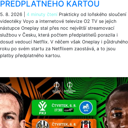
PŘEDPLATNÉHO KARTOU
5. 8. 2026
|
4 minuty čtení
Prakticky od loňského sloučení
videotéky Voyo a internetové televize O2 TV se jejich
nástupce Oneplay stal přes noc největší streamovací
službou v Česku, která počtem předplatitelů porazila i
dosud vedoucí Netflix. V něčem však Oneplay i půldruhého
roku po svém startu za Netflixem zaostává, a to jsou
platby předplatného kartou.