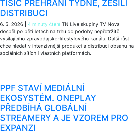
TISÍC PŘEHRÁNÍ TÝDNĚ, ZESÍLÍ
DISTRIBUCI
6. 5. 2026
|
4 minuty čtení
TN Live skupiny TV Nova
dospěl po pěti letech na trhu do podoby nepřetržitě
vysílajícího zpravodajsko-lifestylového kanálu. Další růst
chce hledat v intenzivnější produkci a distribuci obsahu na
sociálních sítích i vlastních platformách.
PPF STAVÍ MEDIÁLNÍ
EKOSYSTÉM. ONEPLAY
PŘEDBÍHÁ GLOBÁLNÍ
STREAMERY A JE VZOREM PRO
EXPANZI