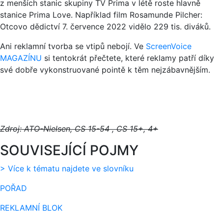
z menších stanic skupiny TV Prima v létě roste hlavně
stanice Prima Love. Například film Rosamunde Pilcher:
Otcovo dědictví 7. července 2022 vidělo 229 tis. diváků.
Ani reklamní tvorba se vtipů nebojí. Ve
ScreenVoice
MAGAZÍNU
si tentokrát přečtete, které reklamy patří díky
své dobře vykonstruované pointě k těm nejzábavnějším.
Zdroj: ATO-Nielsen,
CS 15-54 , CS 15+, 4+
SOUVISEJÍCÍ POJMY
> Více k tématu najdete ve slovníku
POŘAD
REKLAMNÍ BLOK