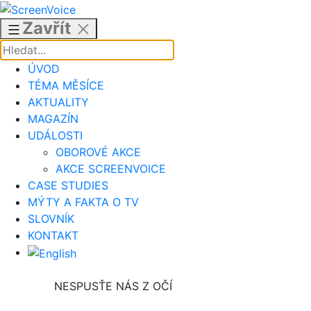
Přejít
k
Zavřít
obsahu
ÚVOD
TÉMA MĚSÍCE
AKTUALITY
MAGAZÍN
UDÁLOSTI
OBOROVÉ AKCE
AKCE SCREENVOICE
CASE STUDIES
MÝTY A FAKTA O TV
SLOVNÍK
KONTAKT
NESPUSŤE NÁS Z OČÍ