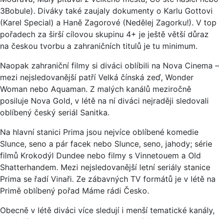
3Bobule). Diváky také zaujaly dokumenty o Karlu Gottovi
(Karel Special) a Haně Zagorové (Nedělej Zagorku!). V top
pořadech za širší cílovou skupinu 4+ je ještě větší důraz
na českou tvorbu a zahraničních titulů je tu minimum.
Naopak zahraniční filmy si diváci oblíbili na Nova Cinema –
mezi nejsledovanější patří Velká čínská zeď, Wonder
Woman nebo Aquaman. Z malých kanálů meziročně
posiluje Nova Gold, v létě na ní diváci nejraději sledovali
oblíbený český seriál Sanitka.
Na hlavní stanici Prima jsou nejvíce oblíbené komedie
Slunce, seno a pár facek nebo Slunce, seno, jahody; série
filmů Krokodýl Dundee nebo filmy s Vinnetouem a Old
Shatterhandem. Mezi nejsledovanější letní seriály stanice
Prima se řadí Vinaři. Ze zábavných TV formátů je v létě na
Primě oblíbený pořad Máme rádi Česko.
Obecně v létě diváci více sledují i menší tematické kanály,