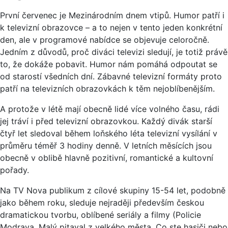
První červenec je Mezinárodním dnem vtipů. Humor patří i
k televizní obrazovce – a to nejen v tento jeden konkrétní
den, ale v programové nabídce se objevuje celoročně.
Jedním z důvodů, proč diváci televizi sledují, je totiž právě
to, že dokáže pobavit. Humor nám pomáhá odpoutat se
od starostí všedních dní. Zábavné televizní formáty proto
patří na televizních obrazovkách k těm nejoblíbenějším.
A protože v létě mají obecně lidé více volného času, rádi
jej tráví i před televizní obrazovkou. Každý divák starší
čtyř let sledoval během loňského léta televizní vysílání v
průměru téměř 3 hodiny denně. V letních měsících jsou
obecně v oblibě hlavně pozitivní, romantické a kultovní
pořady.
Na TV Nova publikum z cílové skupiny 15-54 let, podobně
jako během roku, sleduje nejraději především českou
dramatickou tvorbu, oblíbené seriály a filmy (Policie
Modrava, Malý pitaval z velkého města, Co ste hasiči nebo