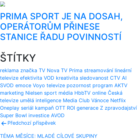
PRIMA SPORT JE NA DOSAH,
OPERÁTORŮM PŘINESE
STANICE ŘADU POVINNOSTÍ
ŠTÍTKY
reklama
značka
TV Nova
TV Prima
streamování
lineární
televize
efektivita
VOD
kreativita
sledovanost
CTV
AI
SVOD
emoce
Voyo
televize
pozornost
program
AKTV
marketing
Nielsen
sport
média
HbbTV
online
Česká
televize
umělá inteligence
Media Club
Vánoce
Netflix
Oneplay
seriál
kampaň
OTT
ROI
generace Z
zpravodajství
Super Bowl
investice
AVOD
Navigace
Předchozí příspěvek
pro
TÉMA MĚSÍCE: MLADÉ CÍLOVÉ SKUPINY