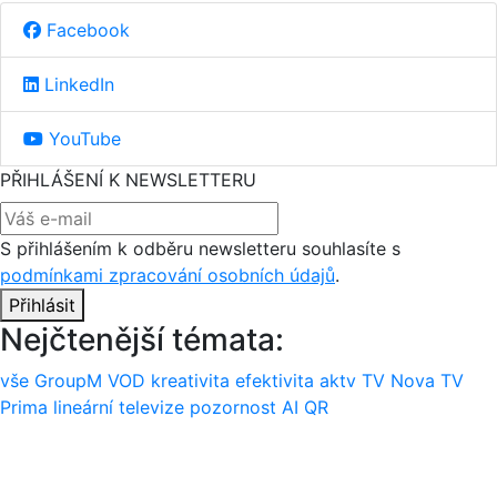
Facebook
LinkedIn
YouTube
PŘIHLÁŠENÍ K NEWSLETTERU
S přihlášením k odběru newsletteru souhlasíte s
podmínkami zpracování osobních údajů
.
Přihlásit
Nejčtenější témata:
vše
GroupM
VOD
kreativita
efektivita
aktv
TV Nova
TV
Prima
lineární televize
pozornost
AI
QR