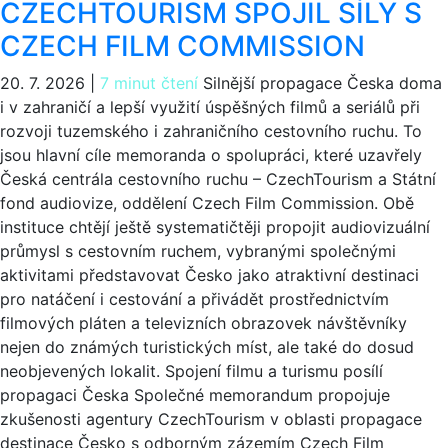
CZECHTOURISM SPOJIL SÍLY S
CZECH FILM COMMISSION
20. 7. 2026
|
7 minut čtení
Silnější propagace Česka doma
i v zahraničí a lepší využití úspěšných filmů a seriálů při
rozvoji tuzemského i zahraničního cestovního ruchu. To
jsou hlavní cíle memoranda o spolupráci, které uzavřely
Česká centrála cestovního ruchu – CzechTourism a Státní
fond audiovize, oddělení Czech Film Commission. Obě
instituce chtějí ještě systematičtěji propojit audiovizuální
průmysl s cestovním ruchem, vybranými společnými
aktivitami představovat Česko jako atraktivní destinaci
pro natáčení i cestování a přivádět prostřednictvím
filmových pláten a televizních obrazovek návštěvníky
nejen do známých turistických míst, ale také do dosud
neobjevených lokalit. Spojení filmu a turismu posílí
propagaci Česka Společné memorandum propojuje
zkušenosti agentury CzechTourism v oblasti propagace
destinace Česko s odborným zázemím Czech Film