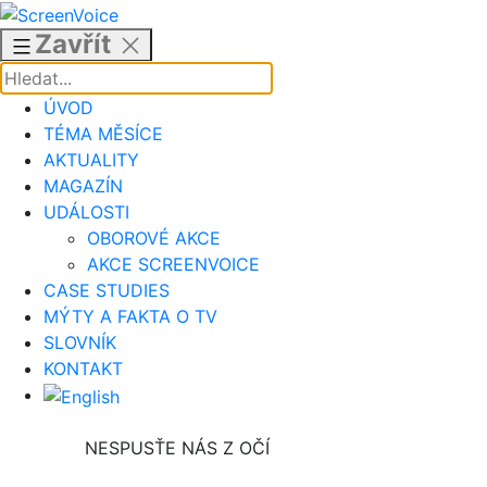
Přejít
k
Zavřít
obsahu
ÚVOD
TÉMA MĚSÍCE
AKTUALITY
MAGAZÍN
UDÁLOSTI
OBOROVÉ AKCE
AKCE SCREENVOICE
CASE STUDIES
MÝTY A FAKTA O TV
SLOVNÍK
KONTAKT
NESPUSŤE NÁS Z OČÍ