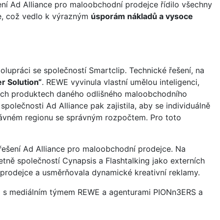
ení Ad Alliance pro maloobchodní prodejce řídilo všechny
ce, což vedlo k výrazným
úsporám nákladů a vysoce
lupráci se společností Smartclip. Technické řešení, na
er Solution“
. REWE vyvinula vlastní umělou inteligenci,
vých produktech daného odlišného maloobchodního
polečnosti Ad Alliance pak zajistila, aby se individuálně
rávném regionu se správným rozpočtem. Pro toto
řešení Ad Alliance pro maloobchodní prodejce. Na
etně společností Cynapsis a Flashtalking jako externích
í prodejce a usměrňovala dynamické kreativní reklamy.
ci s mediálním týmem REWE a agenturami PIONn3ERS a