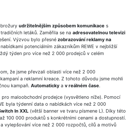
 brožury
udržitelnějším způsobem komunikace
s
 tradičních letáků. Zaměřila se na
adresovatelnou televizi
 řešení. Výzvou bylo přesné
zobrazování reklamy na
i nabídkami potenciálním zákazníkům REWE v nejbližší
aždý týden pro více než 2 000 prodejců v celém
om, že jsme převzali oblasti více než 2 000
 kampaní a reklamní kreace. Z tohoto důvodu jsme mohli
nečnou kampaň.
Automaticky
a
v reálném čase
.
e
pro maloobchodní prodejce (vysvětleno níže). Pomocí
WE byla týdenní data o nabídkách více než 2 000
Switch In XXL
(větší banner ve tvaru písmene L). Díky této
 až 100 000 produktů s konkrétními cenami a dostupností.
a vylepšování více než 2 000 rozpočtů, cílů a motivů