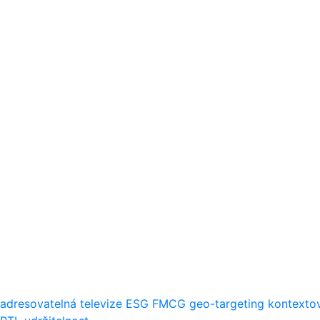
adresovatelná televize
ESG
FMCG
geo-targeting
kontextov