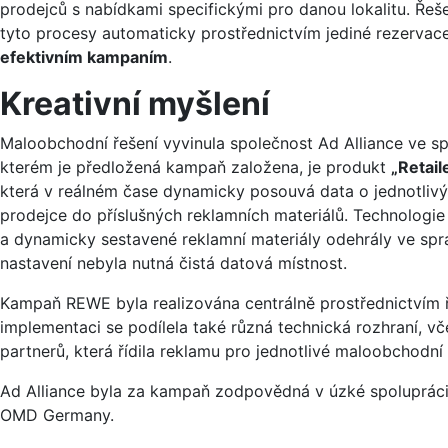
prodejců s nabídkami specifickými pro danou lokalitu. Řeš
tyto procesy automaticky prostřednictvím jediné rezerva
efektivním kampaním
.
Kreativní myšlení
Maloobchodní řešení vyvinula společnost Ad Alliance ve spo
kterém je předložená kampaň založena, je produkt
„Retail
která v reálném čase dynamicky posouvá data o jednotli
prodejce do příslušných reklamních materiálů. Technologie s
a dynamicky sestavené reklamní materiály odehrály ve sp
nastavení nebyla nutná čistá datová místnost.
Kampaň REWE byla realizována centrálně prostřednictvím 
implementaci se podílela také různá technická rozhraní, vč
partnerů, která řídila reklamu pro jednotlivé maloobchodn
Ad Alliance byla za kampaň zodpovědná v úzké spoluprá
OMD Germany.