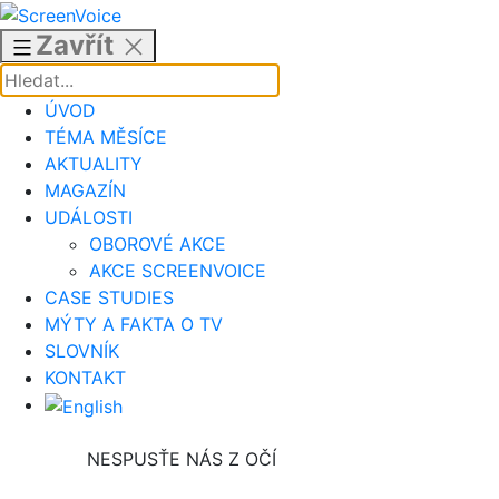
Přejít
k
Zavřít
obsahu
ÚVOD
TÉMA MĚSÍCE
AKTUALITY
MAGAZÍN
UDÁLOSTI
OBOROVÉ AKCE
AKCE SCREENVOICE
CASE STUDIES
MÝTY A FAKTA O TV
SLOVNÍK
KONTAKT
NESPUSŤE NÁS Z OČÍ