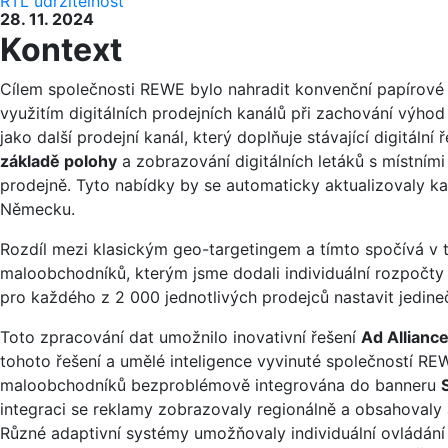
RTL
udržitelnost
28. 11. 2024
Kontext
Cílem společnosti REWE bylo nahradit konvenční papírové
využitím digitálních prodejních kanálů při zachování výhod
jako další prodejní kanál, který doplňuje stávající digitální
základě polohy
a zobrazování digitálních letáků s místním
prodejně. Tyto nabídky by se automaticky aktualizovaly k
Německu.
Rozdíl mezi klasickým geo-targetingem a tímto spočívá v t
maloobchodníků, kterým jsme dodali individuální rozpočty
pro každého z 2 000 jednotlivých prodejců nastavit jedi
Toto zpracování dat umožnilo inovativní řešení
Ad Allianc
tohoto řešení a umělé inteligence vyvinuté společností RE
maloobchodníků bezproblémově integrována do banneru
integraci se reklamy zobrazovaly regionálně a obsahovaly
Různé adaptivní systémy umožňovaly individuální ovládání 