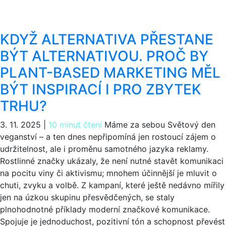
KDYŽ ALTERNATIVA PŘESTANE
BÝT ALTERNATIVOU. PROČ BY
PLANT-BASED MARKETING MĚL
BÝT INSPIRACÍ I PRO ZBYTEK
TRHU?
3. 11. 2025
|
10 minut čtení
Máme za sebou Světový den
veganství – a ten dnes nepřipomíná jen rostoucí zájem o
udržitelnost, ale i proměnu samotného jazyka reklamy.
Rostlinné značky ukázaly, že není nutné stavět komunikaci
na pocitu viny či aktivismu; mnohem účinnější je mluvit o
chuti, zvyku a volbě. Z kampaní, které ještě nedávno mířily
jen na úzkou skupinu přesvědčených, se staly
plnohodnotné příklady moderní značkové komunikace.
Spojuje je jednoduchost, pozitivní tón a schopnost převést