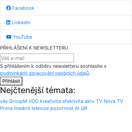
Facebook
LinkedIn
YouTube
PŘIHLÁŠENÍ K NEWSLETTERU
S přihlášením k odběru newsletteru souhlasíte s
podmínkami zpracování osobních údajů
.
Přihlásit
Nejčtenější témata:
vše
GroupM
VOD
kreativita
efektivita
aktv
TV Nova
TV
Prima
lineární televize
pozornost
AI
QR