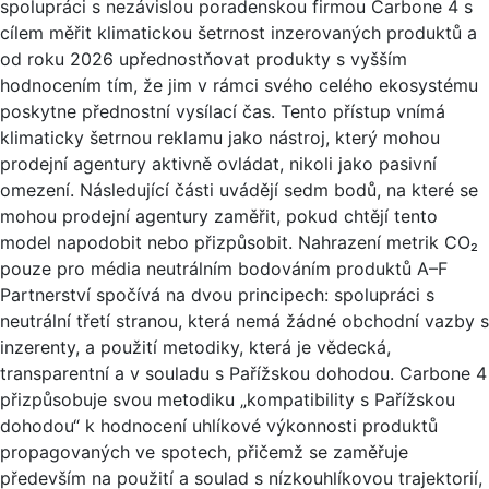
spolupráci s nezávislou poradenskou firmou Carbone 4 s
cílem měřit klimatickou šetrnost inzerovaných produktů a
od roku 2026 upřednostňovat produkty s vyšším
hodnocením tím, že jim v rámci svého celého ekosystému
poskytne přednostní vysílací čas. Tento přístup vnímá
klimaticky šetrnou reklamu jako nástroj, který mohou
prodejní agentury aktivně ovládat, nikoli jako pasivní
omezení. Následující části uvádějí sedm bodů, na které se
mohou prodejní agentury zaměřit, pokud chtějí tento
model napodobit nebo přizpůsobit. Nahrazení metrik CO₂
pouze pro média neutrálním bodováním produktů A–F
Partnerství spočívá na dvou principech: spolupráci s
neutrální třetí stranou, která nemá žádné obchodní vazby s
inzerenty, a použití metodiky, která je vědecká,
transparentní a v souladu s Pařížskou dohodou. Carbone 4
přizpůsobuje svou metodiku „kompatibility s Pařížskou
dohodou“ k hodnocení uhlíkové výkonnosti produktů
propagovaných ve spotech, přičemž se zaměřuje
především na použití a soulad s nízkouhlíkovou trajektorií,