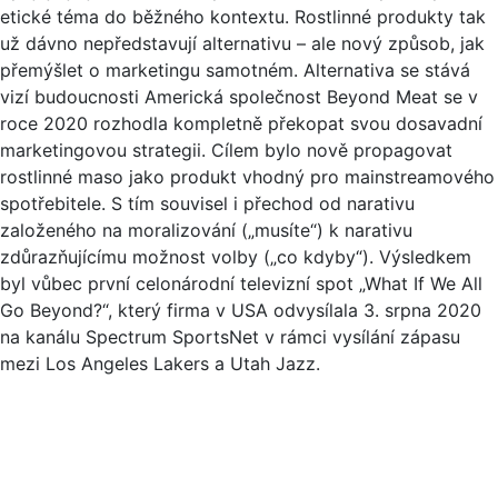
etické téma do běžného kontextu. Rostlinné produkty tak
už dávno nepředstavují alternativu – ale nový způsob, jak
přemýšlet o marketingu samotném. Alternativa se stává
vizí budoucnosti Americká společnost Beyond Meat se v
roce 2020 rozhodla kompletně překopat svou dosavadní
marketingovou strategii. Cílem bylo nově propagovat
rostlinné maso jako produkt vhodný pro mainstreamového
spotřebitele. S tím souvisel i přechod od narativu
založeného na moralizování („musíte“) k narativu
zdůrazňujícímu možnost volby („co kdyby“). Výsledkem
byl vůbec první celonárodní televizní spot „What If We All
Go Beyond?“, který firma v USA odvysílala 3. srpna 2020
na kanálu Spectrum SportsNet v rámci vysílání zápasu
mezi Los Angeles Lakers a Utah Jazz.