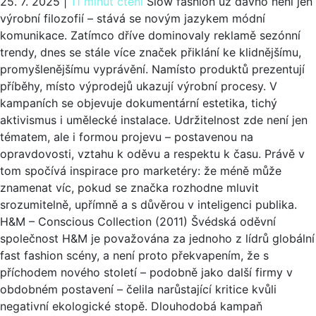
25. 7. 2025
|
11 minut čtení
Slow fashion už dávno není jen
výrobní filozofií – stává se novým jazykem módní
komunikace. Zatímco dříve dominovaly reklamě sezónní
trendy, dnes se stále více značek přiklání ke klidnějšímu,
promyšlenějšímu vyprávění. Namísto produktů prezentují
příběhy, místo výprodejů ukazují výrobní procesy. V
kampaních se objevuje dokumentární estetika, tichý
aktivismus i umělecké instalace. Udržitelnost zde není jen
tématem, ale i formou projevu – postavenou na
opravdovosti, vztahu k oděvu a respektu k času. Právě v
tom spočívá inspirace pro marketéry: že méně může
znamenat víc, pokud se značka rozhodne mluvit
srozumitelně, upřímně a s důvěrou v inteligenci publika.
H&M – Conscious Collection (2011) Švédská oděvní
společnost H&M je považována za jednoho z lídrů globální
fast fashion scény, a není proto překvapením, že s
příchodem nového století – podobně jako další firmy v
obdobném postavení – čelila narůstající kritice kvůli
negativní ekologické stopě. Dlouhodobá kampaň