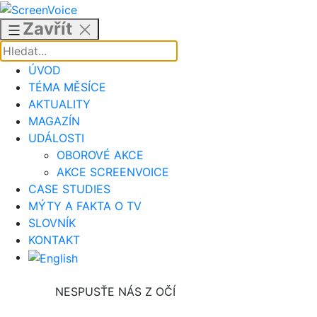
Přejít
k
Zavřít
obsahu
ÚVOD
TÉMA MĚSÍCE
AKTUALITY
MAGAZÍN
UDÁLOSTI
OBOROVÉ AKCE
AKCE SCREENVOICE
CASE STUDIES
MÝTY A FAKTA O TV
SLOVNÍK
KONTAKT
NESPUSŤE NÁS Z OČÍ