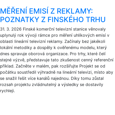
MĚŘENÍ EMISÍ Z REKLAMY:
POZNATKY Z FINSKÉHO TRHU
31. 3. 2026
Finské komerční televizní stanice věnovaly
uplynulý rok vývoji rámce pro měření uhlíkových emisí v
oblasti lineární televizní reklamy. Začínaly bez jakékoli
lokální metodiky a dospěly k ověřenému modelu, který
dnes spravuje oborová organizace. Pro trhy, které čelí
stejné výzvě, představuje tato zkušenost cenný referenční
příklad. Začněte v malém, pak rozšiřujte Projekt se od
počátku soustředil výhradně na lineární televizi, místo aby
se snažil řešit více kanálů najednou. Díky tomu zůstal
rozsah projektu zvládnutelný a výsledky se dostavily
rychleji.