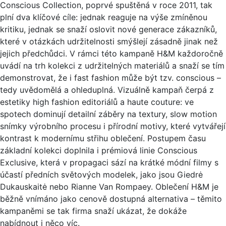
Conscious Collection, poprvé spuštěná v roce 2011, tak
plní dva klíčové cíle: jednak reaguje na výše zmíněnou
kritiku, jednak se snaží oslovit nové generace zákazníků,
které v otázkách udržitelnosti smýšlejí zásadně jinak než
jejich předchůdci. V rámci této kampaně H&M každoročně
uvádí na trh kolekci z udržitelných materiálů a snaží se tím
demonstrovat, že i fast fashion může být tzv. conscious –
tedy uvědomělá a ohleduplná. Vizuálně kampaň čerpá z
estetiky high fashion editoriálů a haute couture: ve
spotech dominují detailní záběry na textury, slow motion
snímky výrobního procesu i přírodní motivy, které vytvářejí
kontrast k modernímu střihu oblečení. Postupem času
základní kolekci doplnila i prémiová linie Conscious
Exclusive, která v propagaci sází na krátké módní filmy s
účastí předních světových modelek, jako jsou Giedrė
Dukauskaitė nebo Rianne Van Rompaey. Oblečení H&M je
běžně vnímáno jako cenově dostupná alternativa – těmito
kampaněmi se tak firma snaží ukázat, že dokáže
nabídnout i něco víc.