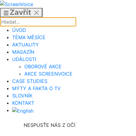
Přejít
k
Zavřít
obsahu
ÚVOD
TÉMA MĚSÍCE
AKTUALITY
MAGAZÍN
UDÁLOSTI
OBOROVÉ AKCE
AKCE SCREENVOICE
CASE STUDIES
MÝTY A FAKTA O TV
SLOVNÍK
KONTAKT
NESPUSŤE NÁS Z OČÍ