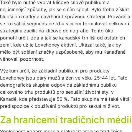
Také bylo nutné vybrat klíčové cílové publikum a
nejúčinnější způsoby, jak se s ním spojit. Bylo třeba získat
hlubší poznatky a navrhnout správnou strategii. Prováděla
se rozsáhlá segmentace trhu s cílem formulovat celkovou
strategii a zacílit na klíčové demografie. Tento úkol
pomohl určit, zda a jak se kanadský trh liší od ostatních
zemí, kde už je Lovehoney aktivní. Ukázal také, jak by
mělo být sdělení značky uzpůsobené, aby mu Kanaďané
věnovali pozornost.
Výzkum určil, že základní publikum pro produkty
Lovehoney jsou páry mužů a žen ve věku 25-44 let. Tato
demografická skupina odpovídá základnímu publiku
celkového trhu produktů pro sexuální životní styl v
Kanadě, kde představuje 50 %. Tato skupina má také větší
predispozice k používání produktů pro sexuální život.
Za hranicemi tradičních médií
Společnost Rogers musela překročit hranice tradičních