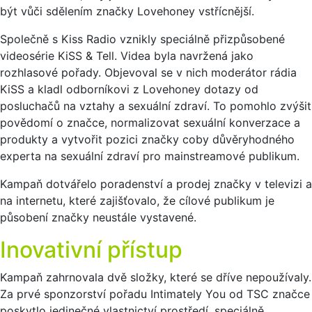
být vůči sdělením značky Lovehoney vstřícnější.
Společně s Kiss Radio vznikly speciálně přizpůsobené
videosérie KiSS & Tell. Videa byla navržená jako
rozhlasové pořady. Objevoval se v nich moderátor rádia
KiSS a kladl odborníkovi z Lovehoney dotazy od
posluchačů na vztahy a sexuální zdraví. To pomohlo zvýšit
povědomí o značce, normalizovat sexuální konverzace a
produkty a vytvořit pozici značky coby důvěryhodného
experta na sexuální zdraví pro mainstreamové publikum.
Kampaň dotvářelo poradenství a prodej značky v televizi a
na internetu, které zajišťovalo, že cílové publikum je
působení značky neustále vystavené.
Inovativní přístup
Kampaň zahrnovala dvě složky, které se dříve nepoužívaly.
Za prvé sponzorství pořadu Intimately You od TSC značce
poskytlo jedinečné vlastnictví prostředí, speciálně