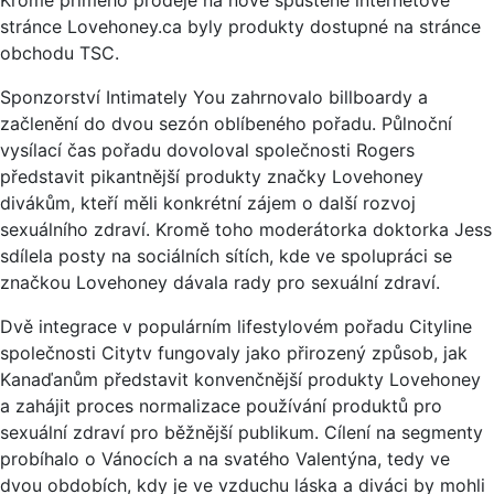
stránce Lovehoney.ca byly produkty dostupné na stránce
obchodu TSC.
Sponzorství Intimately You zahrnovalo billboardy a
začlenění do dvou sezón oblíbeného pořadu. Půlnoční
vysílací čas pořadu dovoloval společnosti Rogers
představit pikantnější produkty značky Lovehoney
divákům, kteří měli konkrétní zájem o další rozvoj
sexuálního zdraví. Kromě toho moderátorka doktorka Jess
sdílela posty na sociálních sítích, kde ve spolupráci se
značkou Lovehoney dávala rady pro sexuální zdraví.
Dvě integrace v populárním lifestylovém pořadu Cityline
společnosti Citytv fungovaly jako přirozený způsob, jak
Kanaďanům představit konvenčnější produkty Lovehoney
a zahájit proces normalizace používání produktů pro
sexuální zdraví pro běžnější publikum. Cílení na segmenty
probíhalo o Vánocích a na svatého Valentýna, tedy ve
dvou obdobích, kdy je ve vzduchu láska a diváci by mohli