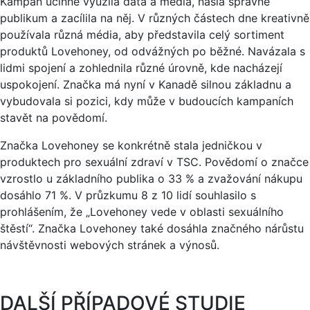
Kampaň účinně využila data a média, našla správné
publikum a zacílila na něj. V různých částech dne kreativně
používala různá média, aby představila celý sortiment
produktů Lovehoney, od odvážných po běžné. Navázala s
lidmi spojení a zohlednila různé úrovně, kde nacházejí
uspokojení. Značka má nyní v Kanadě silnou základnu a
vybudovala si pozici, kdy může v budoucích kampaních
stavět na povědomí.
Značka Lovehoney se konkrétně stala jedničkou v
produktech pro sexuální zdraví v TSC. Povědomí o značce
vzrostlo u základního publika o 33 % a zvažování nákupu
dosáhlo 71 %. V průzkumu 8 z 10 lidí souhlasilo s
prohlášením, že „Lovehoney vede v oblasti sexuálního
štěstí“. Značka Lovehoney také dosáhla značného nárůstu
návštěvnosti webových stránek a výnosů.
DALŠÍ PŘÍPADOVÉ STUDIE