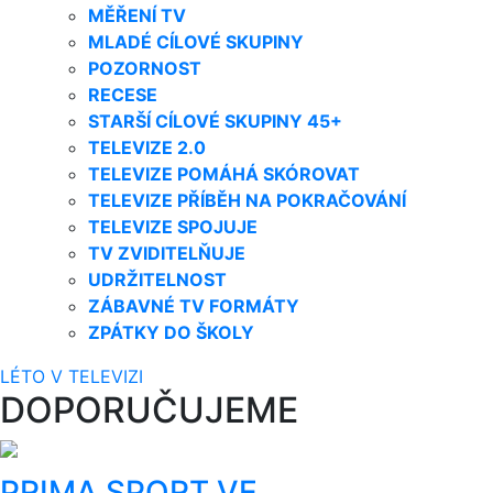
MĚŘENÍ TV
MLADÉ CÍLOVÉ SKUPINY
POZORNOST
RECESE
STARŠÍ CÍLOVÉ SKUPINY 45+
TELEVIZE 2.0
TELEVIZE POMÁHÁ SKÓROVAT
TELEVIZE PŘÍBĚH NA POKRAČOVÁNÍ
TELEVIZE SPOJUJE
TV ZVIDITELŇUJE
UDRŽITELNOST
ZÁBAVNÉ TV FORMÁTY
ZPÁTKY DO ŠKOLY
LÉTO V TELEVIZI
DOPORUČUJEME
PRIMA SPORT VE