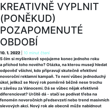
KREATIVNĚ VYPLNIT
(PONĚKUD)
POZAPOMENUTÉ
OBDOBÍ
10. 1. 2022
10. 1. 2022
|
10 minut čtení
S čím si myšlenkově spojujeme konec jednoho roku
a příchod toho nového? Otázka, na kterou musejí hledat
odpověď všichni, kdo připravují skutečně efektivní
novoroční reklamní kampaň. To není vůbec jednoduchý
úkol, jelikož se Nový rok poměrně běžně nese trochu
v závěsu za Vánocemi. Dá se vůbec nějak efektivně
diferenciovat? Určitě dá - stačí se podívat třeba na
fenomén novoročních předsevzetí nebo trend masivních
slevových akcí. Nový rok ale obecně může nabídnout