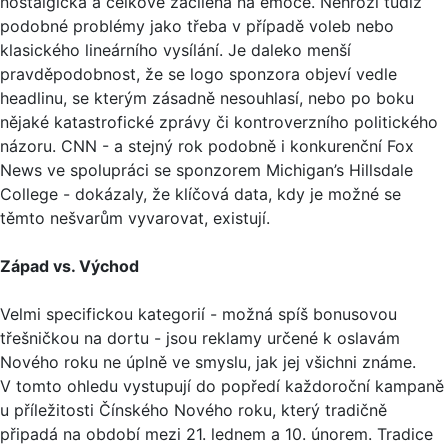
nostalgická a celkově zacílená na emoce. Nehrozí tudíž
podobné problémy jako třeba v případě voleb nebo
klasického lineárního vysílání. Je daleko menší
pravděpodobnost, že se logo sponzora objeví vedle
headlinu, se kterým zásadně nesouhlasí, nebo po boku
nějaké katastrofické zprávy či kontroverzního politického
názoru. CNN - a stejný rok podobně i konkurenční Fox
News ve spolupráci se sponzorem Michigan’s Hillsdale
College - dokázaly, že klíčová data, kdy je možné se
těmto nešvarům vyvarovat, existují.
Západ vs. Východ
Velmi specifickou kategorií - možná spíš bonusovou
třešničkou na dortu - jsou reklamy určené k oslavám
Nového roku ne úplně ve smyslu, jak jej všichni známe.
V tomto ohledu vystupují do popředí každoroční kampaně
u příležitosti Čínského Nového roku, který tradičně
připadá na období mezi 21. lednem a 10. únorem. Tradice