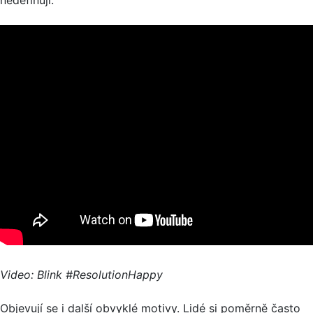
Video: Blink #ResolutionHappy
Objevují se i další obvyklé motivy. Lidé si poměrně často