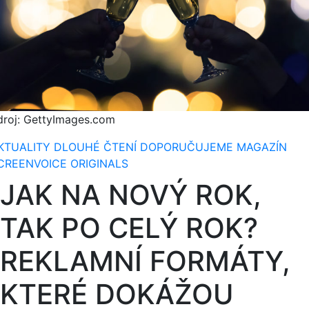
droj: GettyImages.com
KTUALITY
DLOUHÉ ČTENÍ
DOPORUČUJEME
MAGAZÍN
CREENVOICE ORIGINALS
JAK NA NOVÝ ROK,
TAK PO CELÝ ROK?
REKLAMNÍ FORMÁTY,
KTERÉ DOKÁŽOU