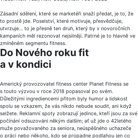
Zásadní sdělení, které se marketéři snaží předat, je to, že
to prostě jde. Poselství, které motivuje, přesvědčuje,
utvrzuje… to je přesně ten druh, který by v novoročních
kampaních měl rezonovat nejsilněji. Patrné je to hlavně ve
zmíněném segmentu fitness.
Do Nového roku fit
a v kondici
Americký provozovatel fitness center Planet Fitness se
s touto výzvou v roce 2018 popasoval po svém.
Důležitými ingrediencemi přitom byly humor a lidskost
spolu se vzkazem, že vás nikdo nebude soudit, ani když
selžete. Reklamní spoty zobrazují jedince, kteří jsou za své
počínání odsuzováni někým dalším; ať už jde o 42letého
muže považovaného za seniora, neúspěšného uchazeče
o práci nebo někoho, kdo se propadne podlahou jen co