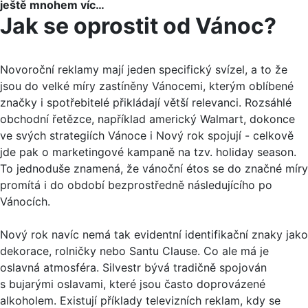
ještě mnohem víc…
Jak se oprostit od Vánoc?
Novoroční reklamy mají jeden specifický svízel, a to že
jsou do velké míry zastíněny Vánocemi, kterým oblíbené
značky i spotřebitelé přikládají větší relevanci. Rozsáhlé
obchodní řetězce, například americký Walmart, dokonce
ve svých strategiích Vánoce i Nový rok spojují - celkově
jde pak o marketingové kampaně na tzv. holiday season.
To jednoduše znamená, že vánoční étos se do značné míry
promítá i do období bezprostředně následujícího po
Vánocích.
Nový rok navíc nemá tak evidentní identifikační znaky jako
dekorace, rolničky nebo Santu Clause. Co ale má je
oslavná atmosféra. Silvestr bývá tradičně spojován
s bujarými oslavami, které jsou často doprovázené
alkoholem. Existují příklady televizních reklam, kdy se