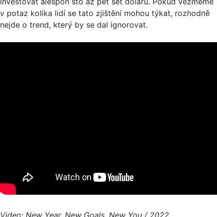
investovat alespoň sto až pět set dolarů. Pokud vezmeme
v potaz kolika lidí se tato zjištění mohou týkat, rozhodně
nejde o trend, který by se dal ignorovat.
Video: New Year, New Goals, New You / 2022