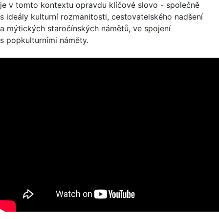
je v tomto kontextu opravdu klíčové slovo - společně
s ideály kulturní rozmanitosti, cestovatelského nadšení
a mýtických staročínských námětů, ve spojení
s popkulturními náměty.