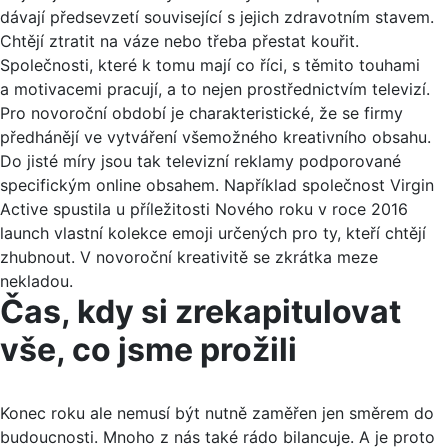
dávají předsevzetí související s jejich zdravotním stavem.
Chtějí ztratit na váze nebo třeba přestat kouřit.
Společnosti, které k tomu mají co říci, s těmito touhami
a motivacemi pracují, a to nejen prostřednictvím televizí.
Pro novoroční období je charakteristické, že se firmy
předhánějí ve vytváření všemožného kreativního obsahu.
Do jisté míry jsou tak televizní reklamy podporované
specifickým online obsahem. Například společnost Virgin
Active spustila u příležitosti Nového roku v roce 2016
launch vlastní kolekce emoji určených pro ty, kteří chtějí
zhubnout. V novoroční kreativitě se zkrátka meze
nekladou.
Čas, kdy si zrekapitulovat
vše, co jsme prožili
Konec roku ale nemusí být nutně zaměřen jen směrem do
budoucnosti. Mnoho z nás také rádo bilancuje. A je proto