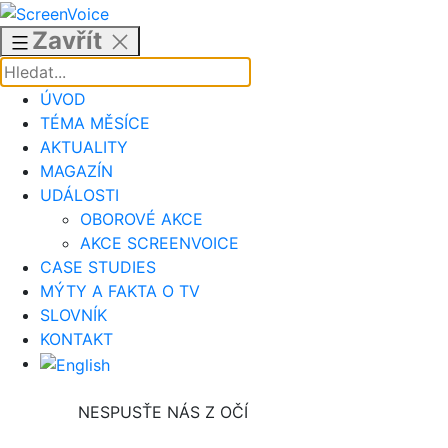
Přejít
k
Zavřít
obsahu
ÚVOD
TÉMA MĚSÍCE
AKTUALITY
MAGAZÍN
UDÁLOSTI
OBOROVÉ AKCE
AKCE SCREENVOICE
CASE STUDIES
MÝTY A FAKTA O TV
SLOVNÍK
KONTAKT
NESPUSŤE NÁS Z OČÍ