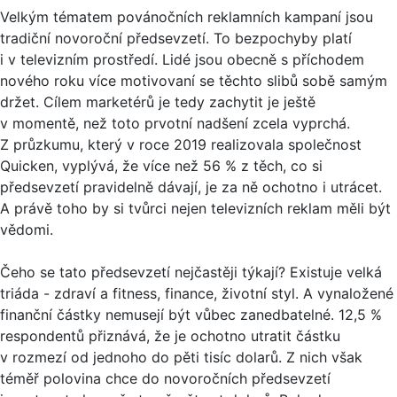
Velkým tématem povánočních reklamních kampaní jsou
tradiční novoroční předsevzetí. To bezpochyby platí
i v televizním prostředí. Lidé jsou obecně s příchodem
nového roku více motivovaní se těchto slibů sobě samým
držet. Cílem marketérů je tedy zachytit je ještě
v momentě, než toto prvotní nadšení zcela vyprchá.
Z průzkumu, který v roce 2019 realizovala společnost
Quicken, vyplývá, že více než 56 % z těch, co si
předsevzetí pravidelně dávají, je za ně ochotno i utrácet.
A právě toho by si tvůrci nejen televizních reklam měli být
vědomi.
Čeho se tato předsevzetí nejčastěji týkají? Existuje velká
triáda - zdraví a fitness, finance, životní styl. A vynaložené
finanční částky nemusejí být vůbec zanedbatelné. 12,5 %
respondentů přiznává, že je ochotno utratit částku
v rozmezí od jednoho do pěti tisíc dolarů. Z nich však
téměř polovina chce do novoročních předsevzetí