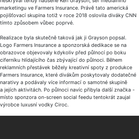
neskrýval tehdy nadšeně Ken Grayson, šéf mediálního
marketingu ve Farmers Insurance. Právě tato americká
pojišťovací skupina totiž v roce 2018 oslovila diváky CNN
tímto způsobem vůbec poprvé.
Realizace byla skutečně taková jak ji Grayson popsal.
Logo Farmers Insurance a sponzorská dedikace se na
obrazovce objevovaly kdykoliv před půlnocí po boku
ciferníku hlídajícího čas zbývající do půlnoci. Během
reklamních přestávek běžely kreativní spoty z produkce
Farmers Insurance, které divákům poskytovaly dodatečné
narativy a podávaly více informací o samotné skupině
a jejích aktivitách. Po půlnoci navíc přibyla další značka -
místo sponzora on-screen social feedu tentokrát zaujal
výrobce luxusní vodky Ciroc.