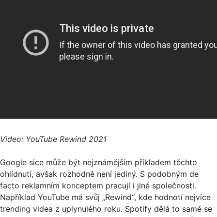
Video: YouTube Rewind 2021
Google sice může být nejznámějším příkladem těchto
ohlídnutí, avšak rozhodně není jediný. S podobným de
facto reklamním konceptem pracují i jiné společnosti.
Například YouTube má svůj „Rewind“, kde hodnotí nejvíce
trending videa z uplynulého roku. Spotify dělá to samé se