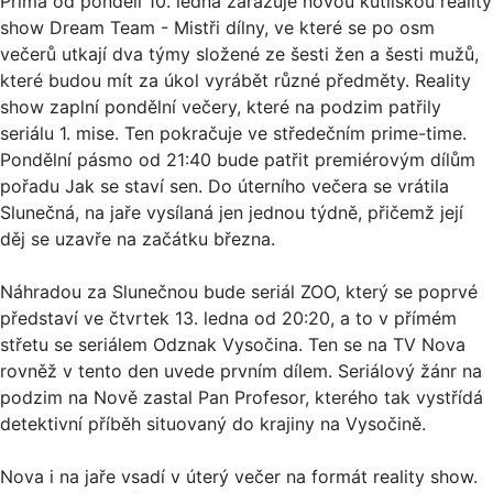
Prima od pondělí 10. ledna zařazuje novou kutilskou reality
show Dream Team - Mistři dílny, ve které se po osm
večerů utkají dva týmy složené ze šesti žen a šesti mužů,
které budou mít za úkol vyrábět různé předměty. Reality
show zaplní pondělní večery, které na podzim patřily
seriálu 1. mise. Ten pokračuje ve středečním prime-time.
Pondělní pásmo od 21:40 bude patřit premiérovým dílům
pořadu Jak se staví sen. Do úterního večera se vrátila
Slunečná, na jaře vysílaná jen jednou týdně, přičemž její
děj se uzavře na začátku března.
Náhradou za Slunečnou bude seriál ZOO, který se poprvé
představí ve čtvrtek 13. ledna od 20:20, a to v přímém
střetu se seriálem Odznak Vysočina. Ten se na TV Nova
rovněž v tento den uvede prvním dílem. Seriálový žánr na
podzim na Nově zastal Pan Profesor, kterého tak vystřídá
detektivní příběh situovaný do krajiny na Vysočině.
Nova i na jaře vsadí v úterý večer na formát reality show.