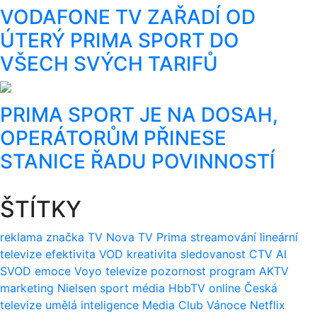
VODAFONE TV ZAŘADÍ OD
ÚTERÝ PRIMA SPORT DO
VŠECH SVÝCH TARIFŮ
PRIMA SPORT JE NA DOSAH,
OPERÁTORŮM PŘINESE
STANICE ŘADU POVINNOSTÍ
ŠTÍTKY
reklama
značka
TV Nova
TV Prima
streamování
lineární
televize
efektivita
VOD
kreativita
sledovanost
CTV
AI
SVOD
emoce
Voyo
televize
pozornost
program
AKTV
marketing
Nielsen
sport
média
HbbTV
online
Česká
televize
umělá inteligence
Media Club
Vánoce
Netflix