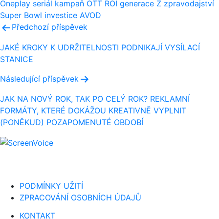
Oneplay
seriál
kampaň
OTT
ROI
generace Z
zpravodajství
Super Bowl
investice
AVOD
Navigace
Předchozí příspěvek
pro
JAKÉ KROKY K UDRŽITELNOSTI PODNIKAJÍ VYSÍLACÍ
STANICE
příspěvek
Následující příspěvek
JAK NA NOVÝ ROK, TAK PO CELÝ ROK? REKLAMNÍ
FORMÁTY, KTERÉ DOKÁŽOU KREATIVNĚ VYPLNIT
(PONĚKUD) POZAPOMENUTÉ OBDOBÍ
PODMÍNKY UŽITÍ
ZPRACOVÁNÍ OSOBNÍCH ÚDAJŮ
KONTAKT