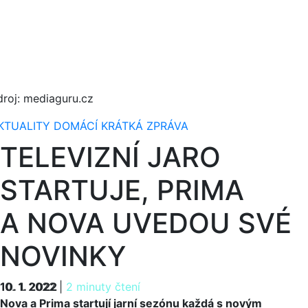
droj: mediaguru.cz
KTUALITY
DOMÁCÍ
KRÁTKÁ ZPRÁVA
TELEVIZNÍ JARO
STARTUJE, PRIMA
A NOVA UVEDOU SVÉ
NOVINKY
10. 1. 2022
10. 1. 2022
|
2 minuty čtení
Nova a Prima startují jarní sezónu každá s novým