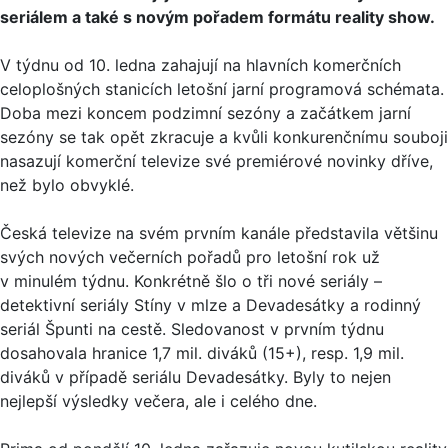
seriálem a také s novým pořadem formátu reality show.
V týdnu od 10. ledna zahajují na hlavních komerčních
celoplošných stanicích letošní jarní programová schémata.
Doba mezi koncem podzimní sezóny a začátkem jarní
sezóny se tak opět zkracuje a kvůli konkurenčnímu souboji
nasazují komerční televize své premiérové novinky dříve,
než bylo obvyklé.
Česká televize na svém prvním kanále představila většinu
svých nových večerních pořadů pro letošní rok už
v minulém týdnu. Konkrétně šlo o tři nové seriály –
detektivní seriály Stíny v mlze a Devadesátky a rodinný
seriál Špunti na cestě. Sledovanost v prvním týdnu
dosahovala hranice 1,7 mil. diváků (15+), resp. 1,9 mil.
diváků v případě seriálu Devadesátky. Byly to nejen
nejlepší výsledky večera, ale i celého dne.