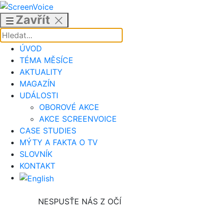
Přejít
k
Zavřít
obsahu
ÚVOD
TÉMA MĚSÍCE
AKTUALITY
MAGAZÍN
UDÁLOSTI
OBOROVÉ AKCE
AKCE SCREENVOICE
CASE STUDIES
MÝTY A FAKTA O TV
SLOVNÍK
KONTAKT
NESPUSŤE NÁS Z OČÍ