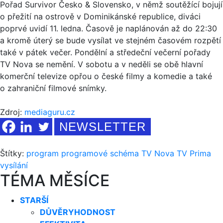
Pořad Survivor Česko & Slovensko, v němž soutěžící bojují
o přežití na ostrově v Dominikánské republice, diváci
poprvé uvidí 11. ledna. Časově je naplánován až do 22:30
a kromě úterý se bude vysílat ve stejném časovém rozpětí
také v pátek večer. Pondělní a středeční večerní pořady
TV Nova se nemění. V sobotu a v neděli se obě hlavní
komerční televize opřou o české filmy a komedie a také
o zahraniční filmové snímky.
Zdroj:
mediaguru.cz
NEWSLETTER
Štítky:
program
programové schéma
TV Nova
TV Prima
vysílání
TÉMA MĚSÍCE
STARŠÍ
DŮVĚRYHODNOST