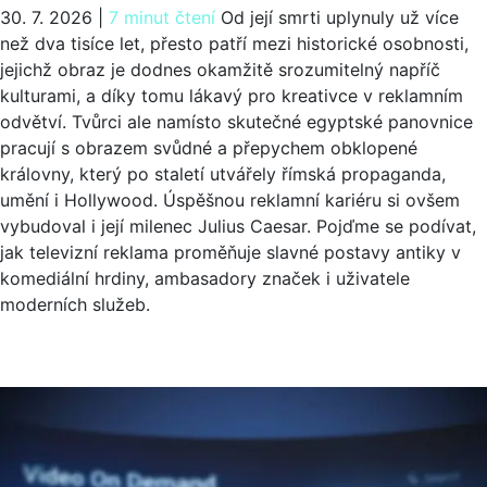
30. 7. 2026
|
7 minut čtení
Od její smrti uplynuly už více
než dva tisíce let, přesto patří mezi historické osobnosti,
jejichž obraz je dodnes okamžitě srozumitelný napříč
kulturami, a díky tomu lákavý pro kreativce v reklamním
odvětví. Tvůrci ale namísto skutečné egyptské panovnice
pracují s obrazem svůdné a přepychem obklopené
královny, který po staletí utvářely římská propaganda,
umění i Hollywood. Úspěšnou reklamní kariéru si ovšem
vybudoval i její milenec Julius Caesar. Pojďme se podívat,
jak televizní reklama proměňuje slavné postavy antiky v
komediální hrdiny, ambasadory značek i uživatele
moderních služeb.