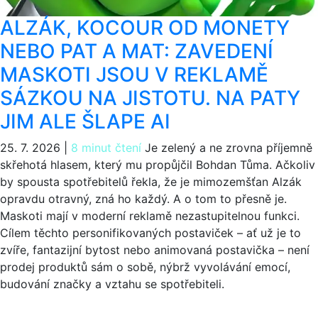
ALZÁK, KOCOUR OD MONETY
NEBO PAT A MAT: ZAVEDENÍ
MASKOTI JSOU V REKLAMĚ
SÁZKOU NA JISTOTU. NA PATY
JIM ALE ŠLAPE AI
25. 7. 2026
|
8 minut čtení
Je zelený a ne zrovna příjemně
skřehotá hlasem, který mu propůjčil Bohdan Tůma. Ačkoliv
by spousta spotřebitelů řekla, že je mimozemšťan Alzák
opravdu otravný, zná ho každý. A o tom to přesně je.
Maskoti mají v moderní reklamě nezastupitelnou funkci.
Cílem těchto personifikovaných postaviček – ať už je to
zvíře, fantazijní bytost nebo animovaná postavička – není
prodej produktů sám o sobě, nýbrž vyvolávání emocí,
budování značky a vztahu se spotřebiteli.