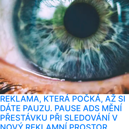
REKLAMA, KTERÁ POČKÁ, AŽ SI
DÁTE PAUZU. PAUSE ADS MĚNÍ
PŘESTÁVKU PŘI SLEDOVÁNÍ V
NOVÝ REKLAMNÍ PROSTOR