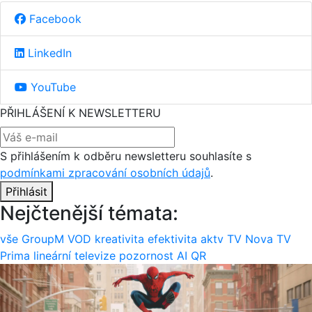
Facebook
LinkedIn
YouTube
PŘIHLÁŠENÍ K NEWSLETTERU
S přihlášením k odběru newsletteru souhlasíte s
podmínkami zpracování osobních údajů
.
Přihlásit
Nejčtenější témata:
vše
GroupM
VOD
kreativita
efektivita
aktv
TV Nova
TV
Prima
lineární televize
pozornost
AI
QR