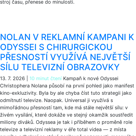
stroj času, přenese do minulosti.
NOLAN V REKLAMNÍ KAMPANI K
ODYSSEI S CHIRURGICKOU
PŘESNOSTÍ VYUŽÍVÁ NEJVĚTŠÍ
SÍLU TELEVIZNÍ OBRAZOVKY
13. 7. 2026
|
10 minut čtení
Kampaň k nové Odyssei
Christophera Nolana působí na první pohled jako manifest
kino-exkluzivity. Byla by ale chyba číst tuto strategii jako
odmítnutí televize. Naopak. Universal ji využívá s
mimořádnou přesností tam, kde má stále největší sílu: v
živém vysílání, které dokáže ve stejný okamžik soustředit
miliony diváků. Odyssea je tak i příběhem o proměně role
televize a televizní reklamy v éře total videa — z místa