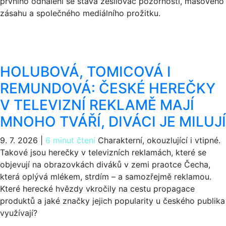
prvního odhalení se stává zesilovač pozornosti, masového
zásahu a společného mediálního prožitku.
HOLUBOVÁ, TOMICOVÁ I
REMUNDOVÁ: ČESKÉ HEREČKY
V TELEVIZNÍ REKLAMĚ MAJÍ
MNOHO TVÁŘÍ, DIVÁCI JE MILUJÍ
9. 7. 2026
|
6 minut čtení
Charakterní, okouzlující i vtipné.
Takové jsou herečky v televizních reklamách, které se
objevují na obrazovkách diváků v zemi praotce Čecha,
která oplývá mlékem, strdím – a samozřejmě reklamou.
Které herecké hvězdy vkročily na cestu propagace
produktů a jaké značky jejich popularity u českého publika
využívají?