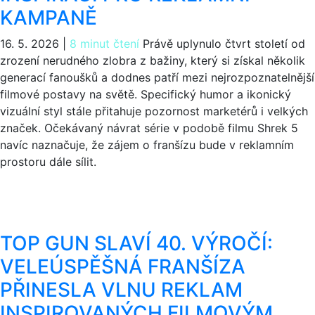
KAMPANĚ
16. 5. 2026
|
8 minut čtení
Právě uplynulo čtvrt století od
zrození nerudného zlobra z bažiny, který si získal několik
generací fanoušků a dodnes patří mezi nejrozpoznatelnější
filmové postavy na světě. Specifický humor a ikonický
vizuální styl stále přitahuje pozornost marketérů i velkých
značek. Očekávaný návrat série v podobě filmu Shrek 5
navíc naznačuje, že zájem o franšízu bude v reklamním
prostoru dále sílit.
TOP GUN SLAVÍ 40. VÝROČÍ:
VELEÚSPĚŠNÁ FRANŠÍZA
PŘINESLA VLNU REKLAM
INSPIROVANÝCH FILMOVÝM