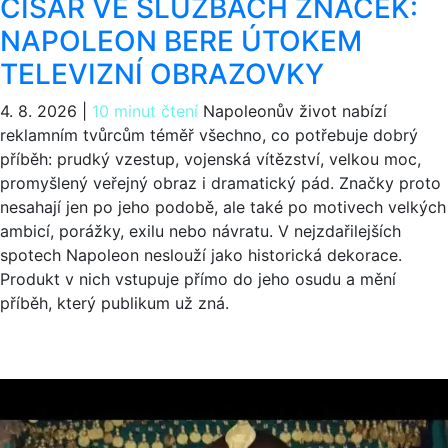
CÍSAŘ VE SLUŽBÁCH ZNAČEK:
NAPOLEON BERE ÚTOKEM
TELEVIZNÍ OBRAZOVKY
4. 8. 2026
|
10 minut čtení
Napoleonův život nabízí
reklamním tvůrcům téměř všechno, co potřebuje dobrý
příběh: prudký vzestup, vojenská vítězství, velkou moc,
promyšlený veřejný obraz i dramatický pád. Značky proto
nesahají jen po jeho podobě, ale také po motivech velkých
ambicí, porážky, exilu nebo návratu. V nejzdařilejších
spotech Napoleon neslouží jako historická dekorace.
Produkt v nich vstupuje přímo do jeho osudu a mění
příběh, který publikum už zná.