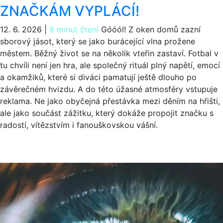
ZNAČKÁM VYPLÁCÍ!
12. 6. 2026
|
8 minut čtení
Góóól! Z oken domů zazní
sborový jásot, který se jako burácející vlna prožene
městem. Běžný život se na několik vteřin zastaví. Fotbal v
tu chvíli není jen hra, ale společný rituál plný napětí, emocí
a okamžiků, které si diváci pamatují ještě dlouho po
závěrečném hvizdu. A do této úžasné atmosféry vstupuje
reklama. Ne jako obyčejná přestávka mezi děním na hřišti,
ale jako součást zážitku, který dokáže propojit značku s
radostí, vítězstvím i fanouškovskou vášní.