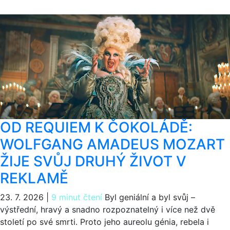
OD REQUIEM K ČOKOLÁDĚ:
WOLFGANG AMADEUS MOZART
ŽIJE SVŮJ DRUHÝ ŽIVOT V
REKLAMĚ
23. 7. 2026
|
9 minut čtení
Byl geniální a byl svůj –
výstřední, hravý a snadno rozpoznatelný i více než dvě
století po své smrti. Proto jeho aureolu génia, rebela i