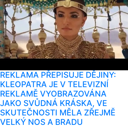
REKLAMA PŘEPISUJE DĚJINY:
KLEOPATRA JE V TELEVIZNÍ
REKLAMĚ VYOBRAZOVÁNA
JAKO SVŮDNÁ KRÁSKA, VE
SKUTEČNOSTI MĚLA ZŘEJMĚ
VELKÝ NOS A BRADU