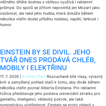
věčného dítěte dodnes s oblibou využívá i reklamní
průmysl. Do spotů se přitom nepromítá jen Mozart jako
osobnost, ale také jeho hudba, která dokáže během
několika vteřin dodat příběhu noblesu, napětí, lehkost i
humor.
EINSTEIN BY SE DIVIL. JEHO
TVÁŘ DNES PRODÁVÁ CHLÉB,
MOBILY I ELEKTŘINU
17. 7. 2026
|
9 minut čtení
Rozcuchané bílé vlasy, výrazný
knír a zamyšlený pohled stačí k tomu, aby divák během
několika vteřin poznal Alberta Einsteina. Pro reklamní
tvůrce představuje jeho postava univerzální zkratku pro
genialitu, inteligenci, vědecký pokrok, ale také
sympatickou výstřednost. Einstein se proto objevil v