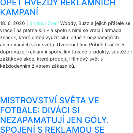
OPĚT HVĚZDY REKLAMNÍCH
KAMPANÍ
18. 6. 2026
|
8 minut čtení
Woody, Buzz a jejich přátelé se
vracejí na plátna kin – a spolu s nimi se vrací i armáda
značek, které chtějí využít sílu jedné z nejznámějších
animovaných sérií světa. Uvedení filmu Příběh hraček 5
doprovázejí reklamní spoty, limitované produkty, soutěže i
zážitkové akce, které propojují filmový svět s
každodenním životem zákazníků.
MISTROVSTVÍ SVĚTA VE
FOTBALE: DIVÁCI SI
NEZAPAMATUJÍ JEN GÓLY.
SPOJENÍ S REKLAMOU SE