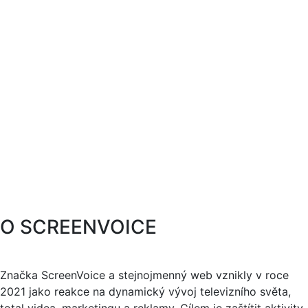
O SCREENVOICE
Značka ScreenVoice a stejnojmenný web vznikly v roce
2021 jako reakce na dynamický vývoj televizního světa,
total videa, marketingu a reklamy. Cílem je zaštítit aktivity