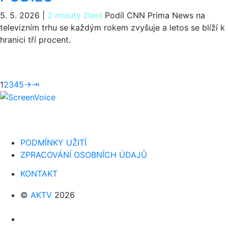
5. 5. 2026
|
2 minuty čtení
Podíl CNN Prima News na
televizním trhu se každým rokem zvyšuje a letos se blíží k
hranici tří procent.
1
2
3
4
5
→
⇥
PODMÍNKY UŽITÍ
ZPRACOVÁNÍ OSOBNÍCH ÚDAJŮ
KONTAKT
©
AKTV
2026