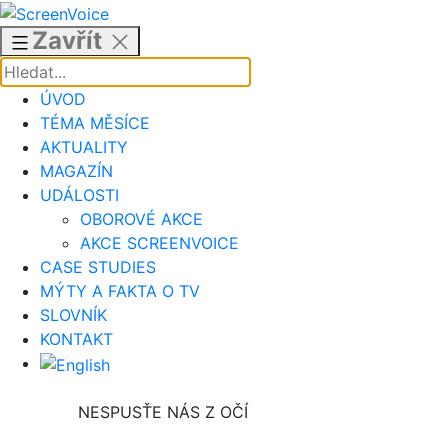
Přejít
k
Zavřít
obsahu
ÚVOD
TÉMA MĚSÍCE
AKTUALITY
MAGAZÍN
UDÁLOSTI
OBOROVÉ AKCE
AKCE SCREENVOICE
CASE STUDIES
MÝTY A FAKTA O TV
SLOVNÍK
KONTAKT
NESPUSŤE NÁS Z OČÍ