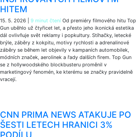
HITEM
15. 5. 2026
|
9 minut čtení
Od premiéry filmového hitu Top
Gun uběhlo už čtyřicet let, a přesto jeho ikonická estetika
dál ovlivňuje svět reklamy i popkultury. Stíhačky, letecké
brýle, záběry z kokpitu, motivy rychlosti a adrenalinové
záběry se během let objevily v kampaních automobilek,
módních značek, aerolinek a řady dalších firem. Top Gun
se z hollywoodského blockbusteru proměnil v
marketingový fenomén, ke kterému se značky pravidelně
vracejí.
CNN PRIMA NEWS ATAKUJE PO
ŠESTI LETECH HRANICI 3%
PODÍLU