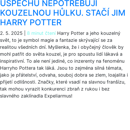
ÚSPĚCHU NEPOTŘEBUJÍ
KOUZELNOU HŮLKU. STAČÍ JIM
HARRY POTTER
2. 5. 2025
|
8 minut čtení
Harry Potter a jeho kouzelný
svět, to je symbol magie a fantazie skrývající se za
realitou všedních dní. Myšlenka, že i obyčejný člověk by
mohl patřit do světa kouzel, je pro spoustu lidí lákavá a
inspirativní. To ale není jediné, co inzerenty na fenoménu
Harryho Pottera tak láká. Jsou to zejména silná témata,
jako je přátelství, odvaha, souboj dobra se zlem, loajalita i
přijetí odlišnosti. Značky, které vsadí na slavnou franšízu,
tak mohou vyrazit konkurenci zbraň z rukou i bez
slavného zaklínadla Expeliarmus!