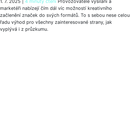
1. 7. 2025
|
4 minuty čtení
Provozovatelé vysílání a
marketéři nabízejí čím dál víc možností kreativního
začlenění značek do svých formátů. To s sebou nese celou
řadu výhod pro všechny zainteresované strany, jak
vyplývá i z průzkumu.