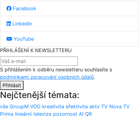
Facebook
LinkedIn
YouTube
PŘIHLÁŠENÍ K NEWSLETTERU
S přihlášením k odběru newsletteru souhlasíte s
podmínkami zpracování osobních údajů
.
Přihlásit
Nejčtenější témata:
vše
GroupM
VOD
kreativita
efektivita
aktv
TV Nova
TV
Prima
lineární televize
pozornost
AI
QR