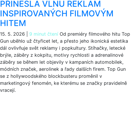
PŘINESLA VLNU REKLAM
INSPIROVANÝCH FILMOVÝM
HITEM
15. 5. 2026
|
9 minut čtení
Od premiéry filmového hitu Top
Gun uběhlo už čtyřicet let, a přesto jeho ikonická estetika
dál ovlivňuje svět reklamy i popkultury. Stíhačky, letecké
brýle, záběry z kokpitu, motivy rychlosti a adrenalinové
záběry se během let objevily v kampaních automobilek,
módních značek, aerolinek a řady dalších firem. Top Gun
se z hollywoodského blockbusteru proměnil v
marketingový fenomén, ke kterému se značky pravidelně
vracejí.