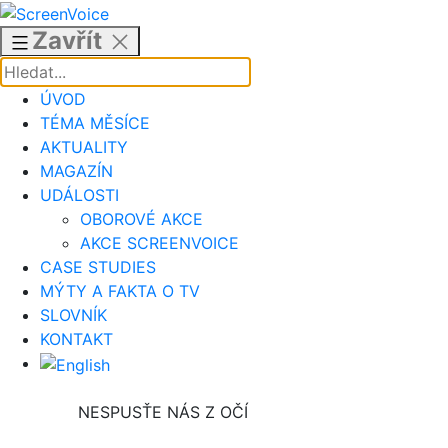
Přejít
k
Zavřít
obsahu
ÚVOD
TÉMA MĚSÍCE
AKTUALITY
MAGAZÍN
UDÁLOSTI
OBOROVÉ AKCE
AKCE SCREENVOICE
CASE STUDIES
MÝTY A FAKTA O TV
SLOVNÍK
KONTAKT
NESPUSŤE NÁS Z OČÍ