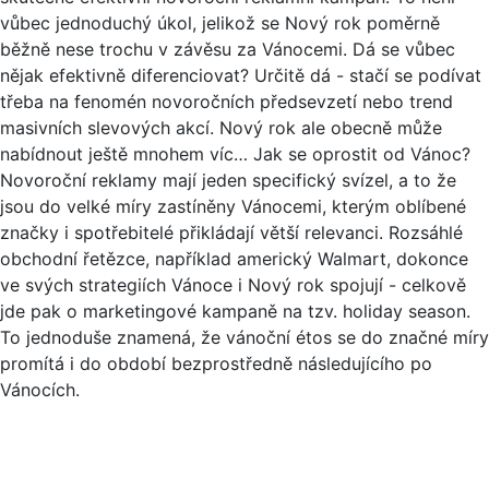
vůbec jednoduchý úkol, jelikož se Nový rok poměrně
běžně nese trochu v závěsu za Vánocemi. Dá se vůbec
nějak efektivně diferenciovat? Určitě dá - stačí se podívat
třeba na fenomén novoročních předsevzetí nebo trend
masivních slevových akcí. Nový rok ale obecně může
nabídnout ještě mnohem víc… Jak se oprostit od Vánoc?
Novoroční reklamy mají jeden specifický svízel, a to že
jsou do velké míry zastíněny Vánocemi, kterým oblíbené
značky i spotřebitelé přikládají větší relevanci. Rozsáhlé
obchodní řetězce, například americký Walmart, dokonce
ve svých strategiích Vánoce i Nový rok spojují - celkově
jde pak o marketingové kampaně na tzv. holiday season.
To jednoduše znamená, že vánoční étos se do značné míry
promítá i do období bezprostředně následujícího po
Vánocích.