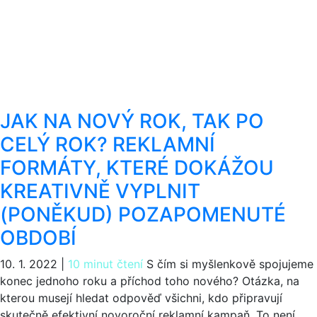
JAK NA NOVÝ ROK, TAK PO
CELÝ ROK? REKLAMNÍ
FORMÁTY, KTERÉ DOKÁŽOU
KREATIVNĚ VYPLNIT
(PONĚKUD) POZAPOMENUTÉ
OBDOBÍ
10. 1. 2022
|
10 minut čtení
S čím si myšlenkově spojujeme
konec jednoho roku a příchod toho nového? Otázka, na
kterou musejí hledat odpověď všichni, kdo připravují
skutečně efektivní novoroční reklamní kampaň. To není