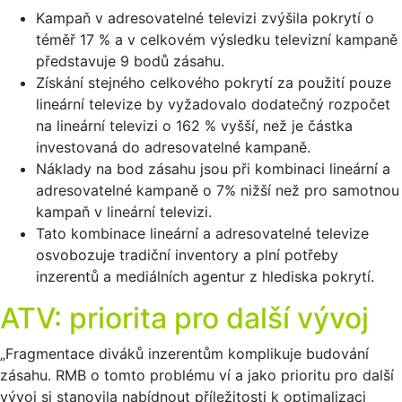
Kampaň v adresovatelné televizi zvýšila pokrytí o
téměř 17 % a v celkovém výsledku televizní kampaně
představuje 9 bodů zásahu.
Získání stejného celkového pokrytí za použití pouze
lineární televize by vyžadovalo dodatečný rozpočet
na lineární televizi o 162 % vyšší, než je částka
investovaná do adresovatelné kampaně.
Náklady na bod zásahu jsou při kombinaci lineární a
adresovatelné kampaně o 7% nižší než pro samotnou
kampaň v lineární televizi.
Tato kombinace lineární a adresovatelné televize
osvobozuje tradiční inventory a plní potřeby
inzerentů a mediálních agentur z hlediska pokrytí.
ATV: priorita pro další vývoj
„Fragmentace diváků inzerentům komplikuje budování
zásahu. RMB o tomto problému ví a jako prioritu pro další
vývoj si stanovila nabídnout příležitosti k optimalizaci