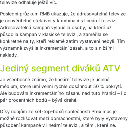
televize odhaluje ještě víc.
Poslední průzkum RMB ukazuje, že adresovatelná televize
je neuvěřitelně efektivní v kombinaci s lineární televizí.
Adresovatelná kampaň vyloučila osoby, na které už
působila kampaň v klasické televizi, a zaměřila se
konkrétně na ty, kteří reklamě zatím vystaveni nebyli. Tím
významně zvýšila inkrementální zásah, a to s nižšími
náklady.
Jediný segment diváků ATV
Je všeobecně známo, že lineární televize je účinné
médium, které umí velmi rychle dosáhnout 50 % pokrytí.
Ale budování inkrementálního zásahu nad tuto hranici – i o
pár procentních bodů – bývá drahé.
Díky údajům ze set-top-boxů společnosti Proximus je
možné rozlišovat mezi domácnostmi, které byly vystaveny
působení kampaně v lineární televizi, a těmi, které ne.