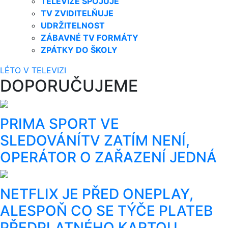
TELEVIZE SPOJUJE
TV ZVIDITELŇUJE
UDRŽITELNOST
ZÁBAVNÉ TV FORMÁTY
ZPÁTKY DO ŠKOLY
LÉTO V TELEVIZI
DOPORUČUJEME
PRIMA SPORT VE
SLEDOVÁNÍTV ZATÍM NENÍ,
OPERÁTOR O ZAŘAZENÍ JEDNÁ
NETFLIX JE PŘED ONEPLAY,
ALESPOŇ CO SE TÝČE PLATEB
PŘEDPLATNÉHO KARTOU