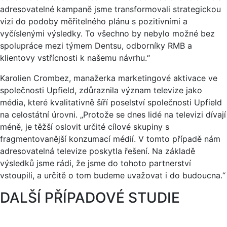
adresovatelné kampaně jsme transformovali strategickou
vizi do podoby měřitelného plánu s pozitivními a
vyčíslenými výsledky. To všechno by nebylo možné bez
spolupráce mezi týmem Dentsu, odborníky RMB a
klientovy vstřícnosti k našemu návrhu.“
Karolien Crombez, manažerka marketingové aktivace ve
společnosti Upfield, zdůraznila význam televize jako
média, které kvalitativně šíří poselství společnosti Upfield
na celostátní úrovni. „Protože se dnes lidé na televizi dívají
méně, je těžší oslovit určité cílové skupiny s
fragmentovanější konzumací médií. V tomto případě nám
adresovatelná televize poskytla řešení. Na základě
výsledků jsme rádi, že jsme do tohoto partnerství
vstoupili, a určitě o tom budeme uvažovat i do budoucna.“
DALŠÍ PŘÍPADOVÉ STUDIE