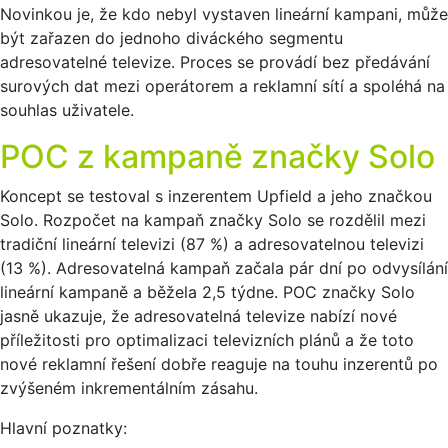
Novinkou je, že kdo nebyl vystaven lineární kampani, může
být zařazen do jednoho diváckého segmentu
adresovatelné televize. Proces se provádí bez předávání
surových dat mezi operátorem a reklamní sítí a spoléhá na
souhlas uživatele.
POC z kampaně značky Solo
Koncept se testoval s inzerentem Upfield a jeho značkou
Solo. Rozpočet na kampaň značky Solo se rozdělil mezi
tradiční lineární televizi (87 %) a adresovatelnou televizi
(13 %). Adresovatelná kampaň začala pár dní po odvysílání
lineární kampaně a běžela 2,5 týdne. POC značky Solo
jasně ukazuje, že adresovatelná televize nabízí nové
příležitosti pro optimalizaci televizních plánů a že toto
nové reklamní řešení dobře reaguje na touhu inzerentů po
zvýšeném inkrementálním zásahu.
Hlavní poznatky: