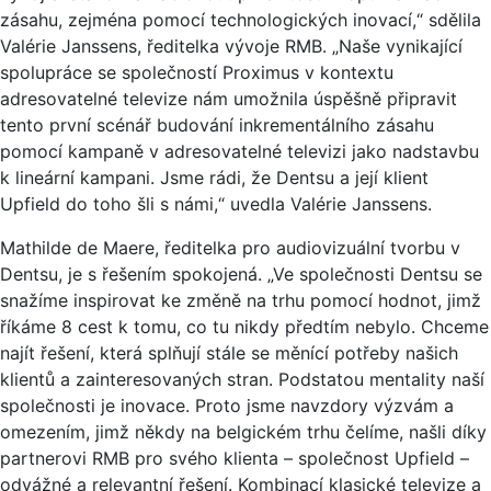
zásahu, zejména pomocí technologických inovací,“ sdělila
Valérie Janssens, ředitelka vývoje RMB. „Naše vynikající
spolupráce se společností Proximus v kontextu
adresovatelné televize nám umožnila úspěšně připravit
tento první scénář budování inkrementálního zásahu
pomocí kampaně v adresovatelné televizi jako nadstavbu
k lineární kampani. Jsme rádi, že Dentsu a její klient
Upfield do toho šli s námi,“ uvedla Valérie Janssens.
Mathilde de Maere, ředitelka pro audiovizuální tvorbu v
Dentsu, je s řešením spokojená. „Ve společnosti Dentsu se
snažíme inspirovat ke změně na trhu pomocí hodnot, jimž
říkáme 8 cest k tomu, co tu nikdy předtím nebylo. Chceme
najít řešení, která splňují stále se měnící potřeby našich
klientů a zainteresovaných stran. Podstatou mentality naší
společnosti je inovace. Proto jsme navzdory výzvám a
omezením, jimž někdy na belgickém trhu čelíme, našli díky
partnerovi RMB pro svého klienta – společnost Upfield –
odvážné a relevantní řešení. Kombinací klasické televize a