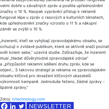
velmi dobře u závažných zpráv a posílila upřednostnění
značky o 10 %. Naopak vyprávěcí přístup k reklamě
fungoval lépe u zpráv o rasových a kulturních tématech,
kde upřednostnění značky vzrostlo o 11 % a nákupní
záměr se zvýšil o 10 %.
„Inzerenti, kteří se vyhýbají zpravodajskému obsahu, se
ochuzují o zvídavé publikum, které se aktivně snaží poznat
svět kolem sebe,“ uzavírá studie. Zdůrazňuje, že inzerenti
musí „hledat důvěryhodné zpravodajské zdroje“
a „přizpůsobit reklamní sdělení druhu zpráv, kde se
objeví... S takovou strategií je reklama ve zpravodajském
obsahu klíčová pro dosažení klíčových ukazatelů
výkonnosti kampaně. Jednoduše řečeno, žádné zprávy -
špatné zprávy.”
Zdroj:
tvtechnology.com
NEWSLETTER