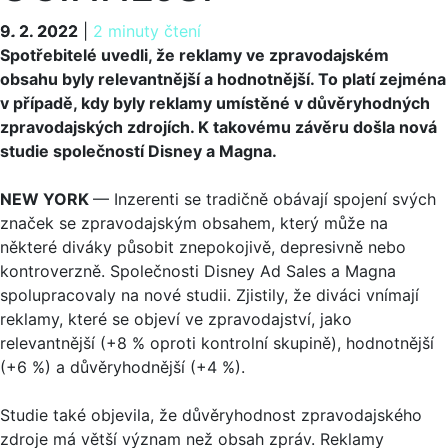
9. 2. 2022
9. 2. 2022
|
2 minuty čtení
Spotřebitelé uvedli, že reklamy ve zpravodajském
obsahu byly relevantnější a hodnotnější. To platí zejména
v případě, kdy byly reklamy umístěné v důvěryhodných
zpravodajských zdrojích. K takovému závěru došla nová
studie společností Disney a Magna.
NEW YORK
— Inzerenti se tradičně obávají spojení svých
značek se zpravodajským obsahem, který může na
některé diváky působit znepokojivě, depresivně nebo
kontroverzně. Společnosti Disney Ad Sales a Magna
spolupracovaly na nové studii. Zjistily, že diváci vnímají
reklamy, které se objeví ve zpravodajství, jako
relevantnější (+8 % oproti kontrolní skupině), hodnotnější
(+6 %) a důvěryhodnější (+4 %).
Studie také objevila, že důvěryhodnost zpravodajského
zdroje má větší význam než obsah zpráv. Reklamy