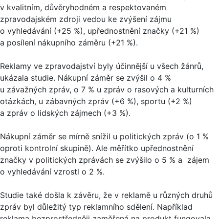
v kvalitním, důvěryhodném a respektovaném
zpravodajském zdroji vedou ke zvýšení zájmu
o vyhledávání (+25 %), upřednostnění značky (+21 %)
a posílení nákupního záměru (+21 %).
Reklamy ve zpravodajství byly účinnější u všech žánrů,
ukázala studie. Nákupní záměr se zvýšil o 4 %
u závažných zpráv, o 7 % u zpráv o rasových a kulturních
otázkách, u zábavných zpráv (+6 %), sportu (+2 %)
a zpráv o lidských zájmech (+3 %).
Nákupní záměr se mírně snížil u politických zpráv (o 1 %
oproti kontrolní skupině). Ale měřítko upřednostnění
značky v politických zprávách se zvýšilo o 5 % a zájem
o vyhledávání vzrostl o 2 %.
Studie také došla k závěru, že v reklamě u různých druhů
zpráv byl důležitý typ reklamního sdělení. Například
reklama bezprostředněji zaměřená na produkt fungovala