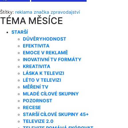
Štítky:
reklama
značka
zpravodajství
TÉMA MĚSÍCE
STARŠÍ
DŮVĚRYHODNOST
EFEKTIVITA
EMOCE V REKLAMĚ
INOVATIVNÍ TV FORMÁTY
KREATIVITA
LÁSKA K TELEVIZI
LÉTO V TELEVIZI
MĚŘENÍ TV
MLADÉ CÍLOVÉ SKUPINY
POZORNOST
RECESE
STARŠÍ CÍLOVÉ SKUPINY 45+
TELEVIZE 2.0
TELEVIZE POMÁHÁ SKÓROVAT