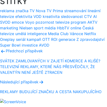
ŠTÍTKY
reklama
značka
TV Nova
TV Prima
streamování
lineární
televize
efektivita
VOD
kreativita
sledovanost
CTV
AI
SVOD
emoce
Voyo
pozornost
televize
program
AKTV
marketing
Nielsen
sport
média
HbbTV
online
Česká
televize
umělá inteligence
Media Club
Vánoce
Netflix
Oneplay
seriál
kampaň
OTT
ROI
generace Z
zpravodajství
Super Bowl
investice
AVOD
Navigace
Předchozí příspěvek
pro
SVÁTEK ZAMILOVANÝCH V ZAJETÍ KOMERCE A KLIŠÉ?
TELEVIZNÍ REKLAMY, KTERÉ NÁS PŘESVĚDČILY, ŽE
příspěvek
VALENTÝN NENÍ JEŠTĚ ZTRACEN
Následující příspěvek
REKLAMY BUDUJÍCÍ ZNAČKU A CESTA NAKUPUJÍCÍHO