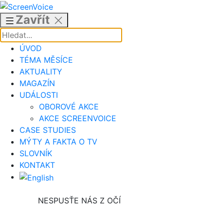
Přejít
k
Zavřít
obsahu
ÚVOD
TÉMA MĚSÍCE
AKTUALITY
MAGAZÍN
UDÁLOSTI
OBOROVÉ AKCE
AKCE SCREENVOICE
CASE STUDIES
MÝTY A FAKTA O TV
SLOVNÍK
KONTAKT
NESPUSŤE NÁS Z OČÍ