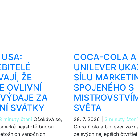
 USA:
COCA-COLA A
BITELÉ
UNILEVER UKA
AJÍ, ŽE
SÍLU MARKETI
E OVLIVNÍ
SPOJENÉHO S
 VÝDAJE ZA
MISTROVSTVÍ
NÍ SVÁTKY
SVĚTA
3 minuty čtení
Očekává se,
28. 7. 2026
|
3 minuty čtení
omické nejistotě budou
Coca-Cola a Unilever zazn
 letošních vánočních
ze svých nejlepších čtvrtle