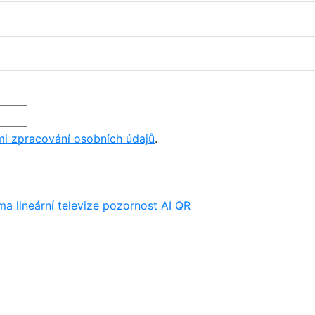
i zpracování osobních údajů
.
ima
lineární televize
pozornost
AI
QR