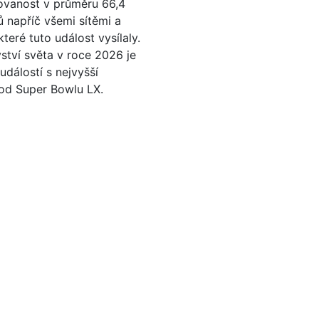
ovanost v průměru 66,4
ů napříč všemi sítěmi a
teré tuto událost vysílaly.
vství světa v roce 2026 je
 událostí s nejvyšší
od Super Bowlu LX.