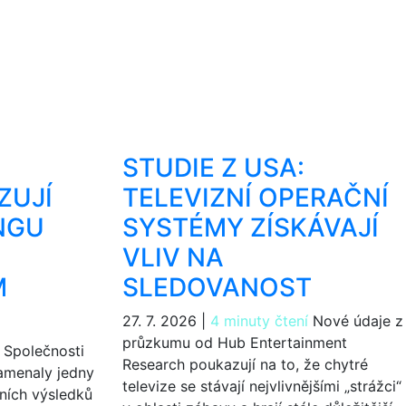
STUDIE Z USA:
ZUJÍ
TELEVIZNÍ OPERAČNÍ
NGU
SYSTÉMY ZÍSKÁVAJÍ
VLIV NA
M
SLEDOVANOST
27. 7. 2026
|
4 minuty čtení
Nové údaje z
průzkumu od Hub Entertainment
Společnosti
Research poukazují na to, že chytré
amenaly jedny
televize se stávají nejvlivnějšími „strážci“
tních výsledků