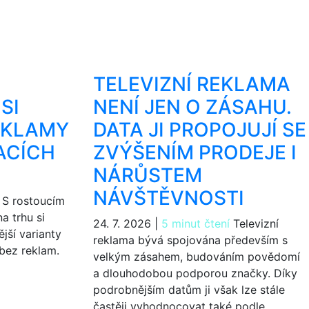
TELEVIZNÍ REKLAMA
SI
NENÍ JEN O ZÁSAHU.
EKLAMY
DATA JI PROPOJUJÍ SE
ACÍCH
ZVÝŠENÍM PRODEJE I
NÁRŮSTEM
NÁVŠTĚVNOSTI
S rostoucím
a trhu si
24. 7. 2026
|
5 minut čtení
Televizní
jší varianty
reklama bývá spojována především s
 bez reklam.
velkým zásahem, budováním povědomí
a dlouhodobou podporou značky. Díky
podrobnějším datům ji však lze stále
častěji vyhodnocovat také podle