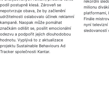
rekordní sled
podíl postupně klesá. Zároveň se
milionu divák
nepotvrzuje obava, že by začlenění
platformami, k
udržitelnosti oslabovalo účinek reklamní
Finále mistro
kampaně. Naopak může pomáhat
nyní televizní
značkám odlišit se, posílit emocionální
sledovaností 
odezvu a podpořit jejich dlouhodobou
hodnotu. Vyplývá to z aktualizace
projektu Sustainable Behaviours Ad
Tracker společnosti Kantar.