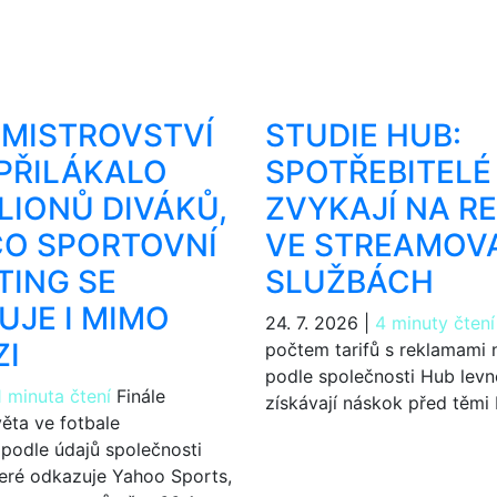
 MISTROVSTVÍ
STUDIE HUB:
PŘILÁKALO
SPOTŘEBITELÉ 
ILIONŮ DIVÁKŮ,
ZVYKAJÍ NA R
CO SPORTOVNÍ
VE STREAMOV
ING SE
SLUŽBÁCH
UJE I MIMO
24. 7. 2026
|
4 minuty čtení
ZI
počtem tarifů s reklamami n
podle společnosti Hub levně
1 minuta čtení
Finále
získávají náskok před těmi
věta ve fotbale
podle údajů společnosti
teré odkazuje Yahoo Sports,