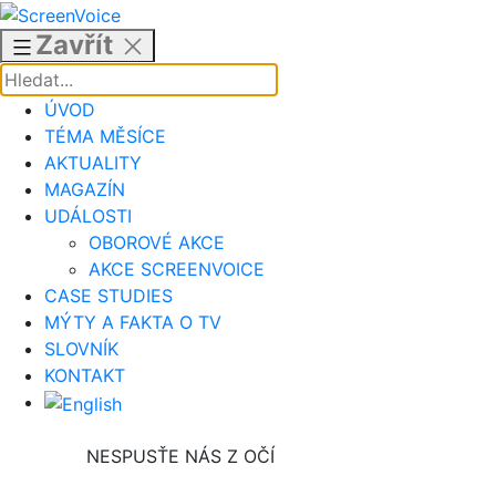
Přejít
k
Zavřít
obsahu
ÚVOD
TÉMA MĚSÍCE
AKTUALITY
MAGAZÍN
UDÁLOSTI
OBOROVÉ AKCE
AKCE SCREENVOICE
CASE STUDIES
MÝTY A FAKTA O TV
SLOVNÍK
KONTAKT
NESPUSŤE NÁS Z OČÍ