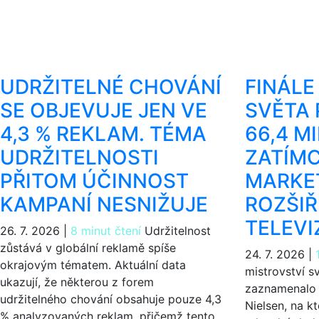
UDRŽITELNÉ CHOVÁNÍ
FINÁLE
SE OBJEVUJE JEN VE
SVĚTA 
4,3 % REKLAM. TÉMA
66,4 M
UDRŽITELNOSTI
ZATÍM
PŘITOM ÚČINNOST
MARKET
KAMPANÍ NESNIŽUJE
ROZŠIŘ
TELEVI
26. 7. 2026
|
8 minut čtení
Udržitelnost
zůstává v globální reklamě spíše
24. 7. 2026
|
okrajovým tématem. Aktuální data
mistrovství s
ukazují, že některou z forem
zaznamenalo 
udržitelného chování obsahuje pouze 4,3
Nielsen, na k
% analyzovaných reklam, přičemž tento