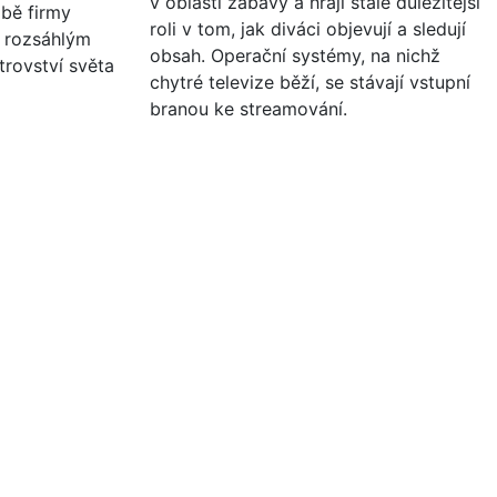
v oblasti zábavy a hrají stále důležitější
obě firmy
roli v tom, jak diváci objevují a sledují
m rozsáhlým
obsah. Operační systémy, na nichž
trovství světa
chytré televize běží, se stávají vstupní
branou ke streamování.