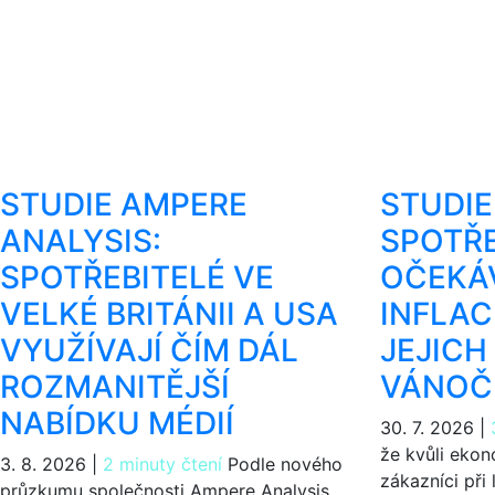
STUDIE AMPERE
STUDIE
ANALYSIS:
SPOTŘE
SPOTŘEBITELÉ VE
OČEKÁV
VELKÉ BRITÁNII A USA
INFLAC
VYUŽÍVAJÍ ČÍM DÁL
JEJICH
ROZMANITĚJŠÍ
VÁNOČ
NABÍDKU MÉDIÍ
30. 7. 2026
|
že kvůli ekon
3. 8. 2026
|
2 minuty čtení
Podle nového
zákazníci při
průzkumu společnosti Ampere Analysis