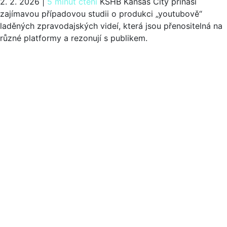
2. 2. 2026
|
5 minut čtení
KSHB Kansas City přináší
zajímavou případovou studii o produkci „youtubově“
laděných zpravodajských videí, která jsou přenositelná na
různé platformy a rezonují s publikem.