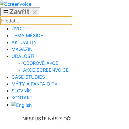
Přejít
k
Zavřít
obsahu
ÚVOD
TÉMA MĚSÍCE
AKTUALITY
MAGAZÍN
UDÁLOSTI
OBOROVÉ AKCE
AKCE SCREENVOICE
CASE STUDIES
MÝTY A FAKTA O TV
SLOVNÍK
KONTAKT
NESPUSŤE NÁS Z OČÍ