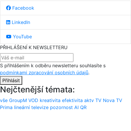
Facebook
LinkedIn
YouTube
PŘIHLÁŠENÍ K NEWSLETTERU
S přihlášením k odběru newsletteru souhlasíte s
podmínkami zpracování osobních údajů
.
Přihlásit
Nejčtenější témata:
vše
GroupM
VOD
kreativita
efektivita
aktv
TV Nova
TV
Prima
lineární televize
pozornost
AI
QR