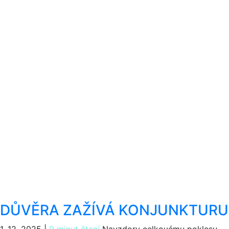
DŮVĚRA ZAŽÍVÁ KONJUNKTURU
1. 12. 2025
|
9 minut čtení
Navzdory celkovému poklesu