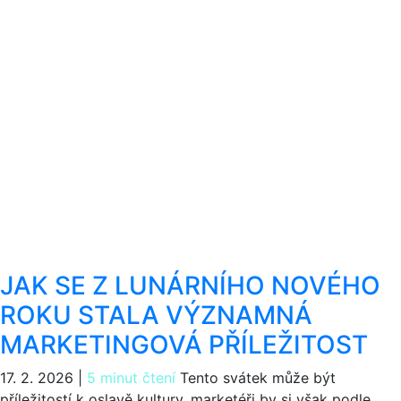
JAK SE Z LUNÁRNÍHO NOVÉHO
ROKU STALA VÝZNAMNÁ
MARKETINGOVÁ PŘÍLEŽITOST
17. 2. 2026
|
5 minut čtení
Tento svátek může být
příležitostí k oslavě kultury, marketéři by si však podle