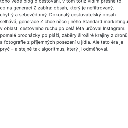
toho vede blog o cestování, v tom totiž vidím přesně to,
co na generaci Z zabírá: obsah, který je nefiltrovaný,
chytrý a sebevědomý. Dokonalý cestovatelský obsah
selhává, generace Z chce něco jiného Standard marketingu
v oblasti cestovního ruchu po celá léta určoval Instagram:
pomalé procházky po pláži, záběry široširé krajiny z dronů
a fotografie z příjemných posezení u jídla. Ale tato éra je
pryč – a stejně tak algoritmus, který ji odměňoval.