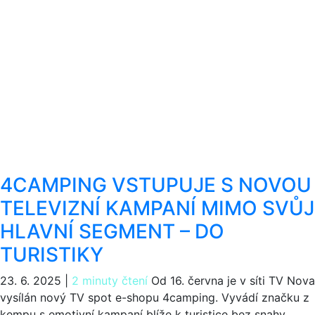
4CAMPING VSTUPUJE S NOVOU
TELEVIZNÍ KAMPANÍ MIMO SVŮJ
HLAVNÍ SEGMENT – DO
TURISTIKY
23. 6. 2025
|
2 minuty čtení
Od 16. června je v síti TV Nova
vysílán nový TV spot e-shopu 4camping. Vyvádí značku z
kempu s emotivní kampaní blíže k turistice bez snahy