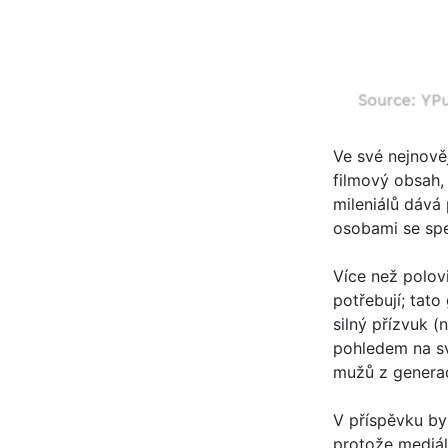
Ve své nejnověj
filmový obsah, 
mileniálů dává 
osobami se spe
Více než polovi
potřebují; tato
silný přízvuk (n
pohledem na sv
mužů z generace
V příspěvku byl
protože mediáln