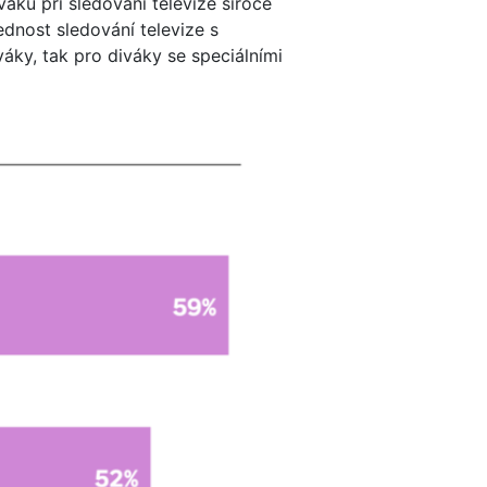
áků při sledování televize široce
ednost sledování televize s
váky, tak pro diváky se speciálními