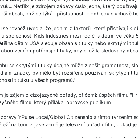
uk....Netflix je zdrojem zábavy číslo jedna, který používaj
širší obsah, což se týká i přístupnosti z pohledu sluchově 
se rovněž uvedla, že jedním z faktorů, které přispívají k obl
 společnosti Kids Industries mezi rodiči s dětmi ve věku 5-
většina dětí v USA sleduje obsah s titulky nebo skrytými ti
v obou zemích potřebuje titulky, aby si užila sledovaný obs
hu se skrytými titulky údajně může zlepšit gramotnost, slov
diální značky by mělo být rozšířené používání skrytých titu
pnosti titulků u všech programů."
 je zájem o cizojazyčné pořady, přičemž úspěch filmu "Hra 
zyčného filmu, který přilákal obrovské publikum.
 zprávy YPulse Local/Global Citizenship s tímto tvrzením s
áleží na tom, z jaké země je televizní pořad / film, pokud je