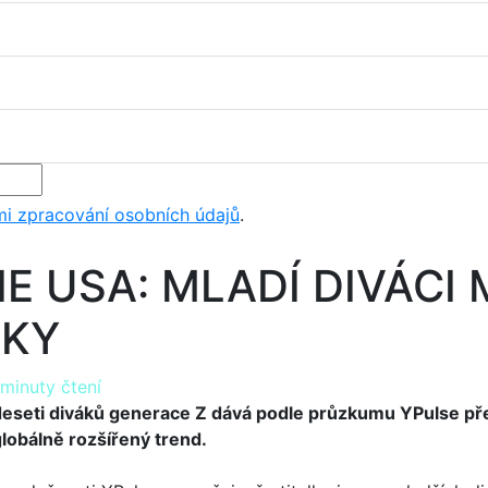
i zpracování osobních údajů
.
E USA: MLADÍ DIVÁCI 
LKY
 minuty čtení
eseti diváků generace Z dává podle průzkumu YPulse předn
globálně rozšířený trend.