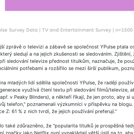
ší zprávě o televizi a zábavě se společnost YPulse ptala os
který sledují a na jejich zkušenosti se sledováním. Zjištění,
při sledování televize přednost titulkům, naznačuje, že použí
ciálními potřebami a rozšířilo se mezi širší publikum, poz
na mladých lidí sdělila společnosti YPulse, že raději používá 
 generace využívá čtení textu při sledování filmů/televize, a
apř. v Peaky Blinders), a někteří říkají, že jen proto, aby si 
ůj telefon," poznamenali výzkumníci v příspěvku na blogu. 
 Z: 61 % z nich tvrdí, že jejich používání preferují."
o také zdůrazněno, že "popularita titulků je prospěšná tedy 
í značky jako Netflix nyní vynakládají větší úsilí na to, ab