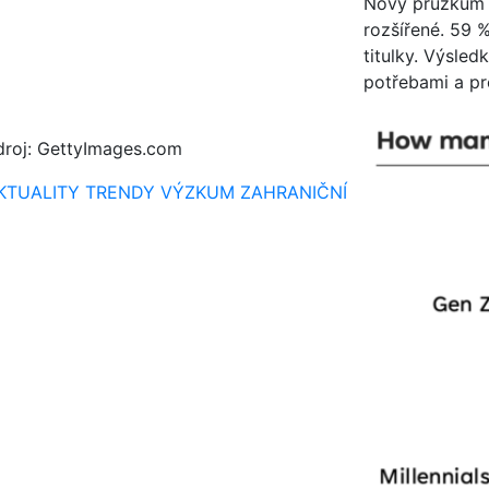
Nový průzkum s
rozšířené. 59 %
titulky. Výsled
potřebami a pr
droj: GettyImages.com
KTUALITY
TRENDY
VÝZKUM
ZAHRANIČNÍ