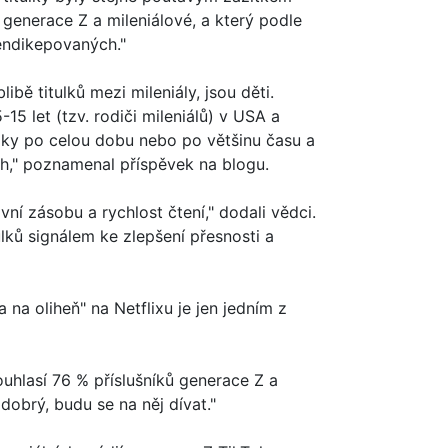
í generace Z a mileniálové, a který podle
hendikepovaných."
ibě titulků mezi mileniály, jsou děti.
15 let (tzv. rodiči mileniálů) v USA a
tulky po celou dobu nebo po většinu času a
ah," poznamenal příspěvek na blogu.
ní zásobu a rychlost čtení," dodali vědci.
lků signálem ke zlepšení přesnosti a
na oliheň" na Netflixu je jen jedním z
ouhlasí 76 % příslušníků generace Z a
 dobrý, budu se na něj dívat."