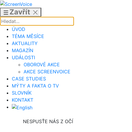
Přejít
k
Zavřít
obsahu
ÚVOD
TÉMA MĚSÍCE
AKTUALITY
MAGAZÍN
UDÁLOSTI
OBOROVÉ AKCE
AKCE SCREENVOICE
CASE STUDIES
MÝTY A FAKTA O TV
SLOVNÍK
KONTAKT
NESPUSŤE NÁS Z OČÍ