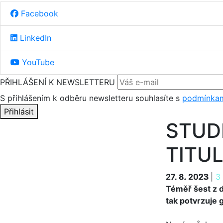
Facebook
LinkedIn
YouTube
PŘIHLÁŠENÍ K NEWSLETTERU
S přihlášením k odběru newsletteru souhlasíte s
podmínkam
Přihlásit
STUDI
TITU
27. 8. 2023
27. 8. 2023
|
3
Téměř šest z d
tak potvrzuje 