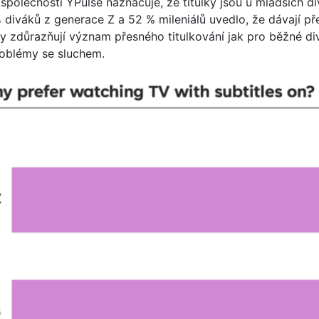
polečnosti YPulse naznačuje, že titulky jsou u mladších div
 diváků z generace Z a 52 % mileniálů uvedlo, že dávají př
ky zdůrazňují význam přesného titulkování jak pro běžné di
oblémy se sluchem.