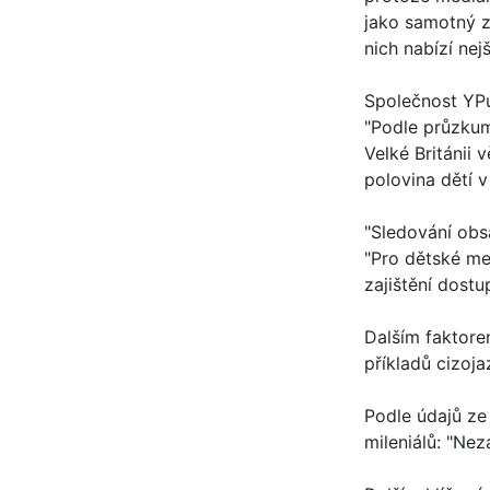
jako samotný zv
nich nabízí nej
Společnost YPul
"Podle průzkumu
Velké Británii 
polovina dětí 
"Sledování obsa
"Pro dětské me
zajištění dostu
Dalším faktorem
příkladů cizoja
Podle údajů ze
mileniálů: "Nez