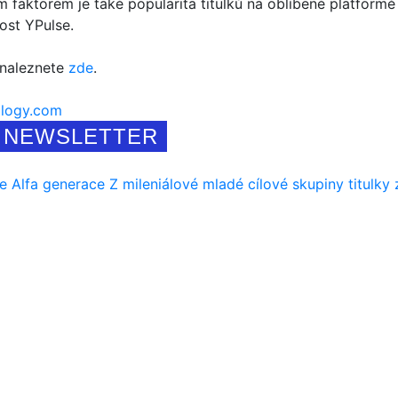
 faktorem je také popularita titulků na oblíbené platformě
ost YPulse.
 naleznete
zde
.
logy.com
NEWSLETTER
e Alfa
generace Z
mileniálové
mladé cílové skupiny
titulky