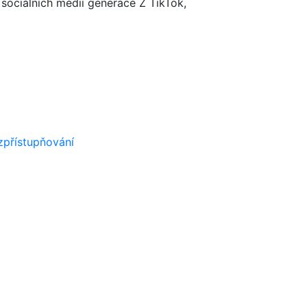
 sociálních médií generace Z TikTok,
zpřístupňování