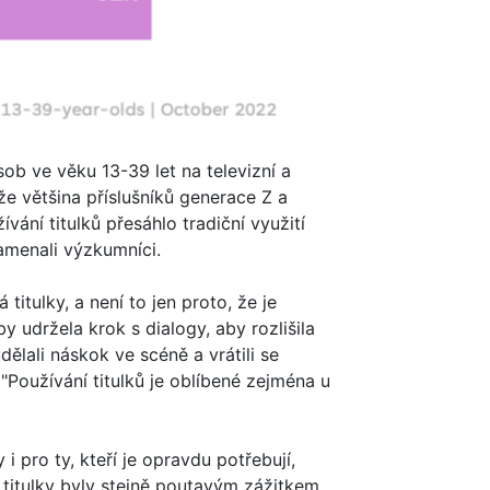
ob ve věku 13-39 let na televizní a
 že většina příslušníků generace Z a
vání titulků přesáhlo tradiční využití
namenali výzkumníci.
titulky, a není to jen proto, že je
by udržela krok s dialogy, aby rozlišila
udělali náskok ve scéně a vrátili se
"Používání titulků je oblíbené zejména u
i pro ty, kteří je opravdu potřebují,
y titulky byly stejně poutavým zážitkem