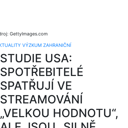
droj: GettyImages.com
KTUALITY
VÝZKUM
ZAHRANIČNÍ
STUDIE USA:
SPOTŘEBITELÉ
SPATŘUJÍ VE
STREAMOVÁNÍ
„VELKOU HODNOTU“,
ALE JSOU „SILNĚ