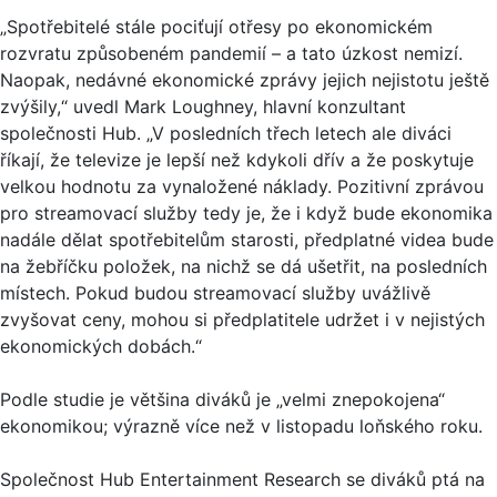
„Spotřebitelé stále pociťují otřesy po ekonomickém
rozvratu způsobeném pandemií – a tato úzkost nemizí.
Naopak, nedávné ekonomické zprávy jejich nejistotu ještě
zvýšily,“ uvedl Mark Loughney, hlavní konzultant
společnosti Hub. „V posledních třech letech ale diváci
říkají, že televize je lepší než kdykoli dřív a že poskytuje
velkou hodnotu za vynaložené náklady. Pozitivní zprávou
pro streamovací služby tedy je, že i když bude ekonomika
nadále dělat spotřebitelům starosti, předplatné videa bude
na žebříčku položek, na nichž se dá ušetřit, na posledních
místech. Pokud budou streamovací služby uvážlivě
zvyšovat ceny, mohou si předplatitele udržet i v nejistých
ekonomických dobách.“
Podle studie je většina diváků je „velmi znepokojena“
ekonomikou; výrazně více než v listopadu loňského roku.
Společnost Hub Entertainment Research se diváků ptá na