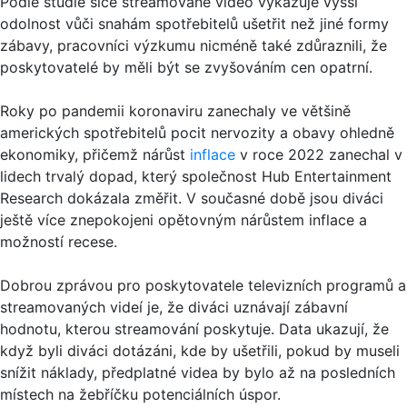
Podle studie sice streamované video vykazuje vyšší
odolnost vůči snahám spotřebitelů ušetřit než jiné formy
zábavy, pracovníci výzkumu nicméně také zdůraznili, že
poskytovatelé by měli být se zvyšováním cen opatrní.
Roky po pandemii koronaviru zanechaly ve většině
amerických spotřebitelů pocit nervozity a obavy ohledně
ekonomiky, přičemž nárůst
inflace
v roce 2022 zanechal v
lidech trvalý dopad, který společnost Hub Entertainment
Research dokázala změřit. V současné době jsou diváci
ještě více znepokojeni opětovným nárůstem inflace a
možností recese.
Dobrou zprávou pro poskytovatele televizních programů a
streamovaných videí je, že diváci uznávají zábavní
hodnotu, kterou streamování poskytuje. Data ukazují, že
když byli diváci dotázáni, kde by ušetřili, pokud by museli
snížit náklady, předplatné videa by bylo až na posledních
místech na žebříčku potenciálních úspor.