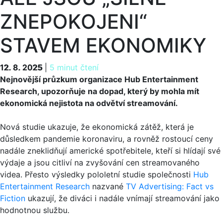
ZNEPOKOJENI“
STAVEM EKONOMIKY
12. 8. 2025
12. 8. 2025
|
5 minut čtení
Nejnovější průzkum organizace Hub Entertainment
Research, upozorňuje na dopad, který by mohla mít
ekonomická nejistota na odvětví streamování.
Nová studie ukazuje, že ekonomická zátěž, která je
důsledkem pandemie koronaviru, a rovněž rostoucí ceny
nadále zneklidňují americké spotřebitele, kteří si hlídají své
výdaje a jsou citliví na zvyšování cen streamovaného
videa. Přesto výsledky pololetní studie společnosti
Hub
Entertainment Research
nazvané
TV Advertising: Fact vs
Fiction
ukazují, že diváci i nadále vnímají streamování jako
hodnotnou službu.