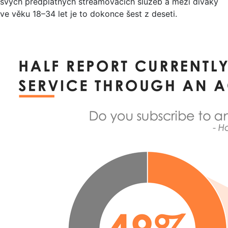
svých předplatných streamovacích služeb a mezi diváky
ve věku 18–34 let je to dokonce šest z deseti.