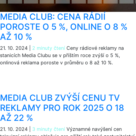
MEDIA CLUB: CENA RÁDIÍ
POROSTE O 5 %, ONLINE O 8 %
AŽ 10 %
21. 10. 2024
|
2 minuty čtení
Ceny rádiové reklamy na
stanicích Media Clubu se v příštím roce zvýší o 5 %,
onlinová reklama poroste v průměru o 8 až 10 %.
MEDIA CLUB ZVÝŠÍ CENU TV
REKLAMY PRO ROK 2025 O 18
AŽ 22 %
21. 10. 2024
|
3 minuty čtení
Významné navýšení cen