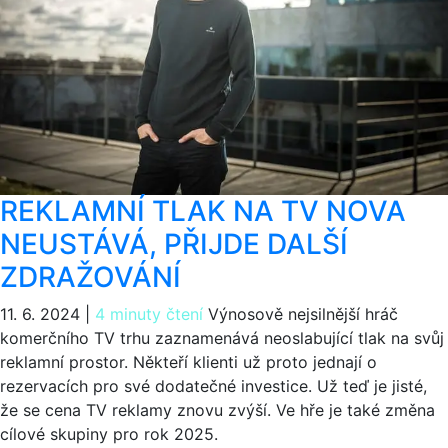
REKLAMNÍ TLAK NA TV NOVA
NEUSTÁVÁ, PŘIJDE DALŠÍ
ZDRAŽOVÁNÍ
11. 6. 2024
|
4 minuty čtení
Výnosově nejsilnější hráč
komerčního TV trhu zaznamenává neoslabující tlak na svůj
reklamní prostor. Někteří klienti už proto jednají o
rezervacích pro své dodatečné investice. Už teď je jisté,
že se cena TV reklamy znovu zvýší. Ve hře je také změna
cílové skupiny pro rok 2025.