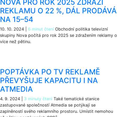
NOVA PRO ROK 2025 ZDRAŽÍ
REKLAMU O 22 %, DÁL PRODÁVÁ
NA 15–54
10. 10. 2024
|
6 minut čtení
Obchodní politika televizní
skupiny Nova počítá pro rok 2025 se zdražením reklamy o
více než pětinu.
POPTÁVKA PO TV REKLAMĚ
PŘEVYŠUJE KAPACITU I NA
ATMEDIA
4. 9. 2024
|
3 minuty čtení
Také tematické stanice
zastupované společností Atmedia se potýkají se
zaplněností svého reklamního prostoru. Umístit nemohou