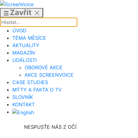
Přejít
k
Zavřít
obsahu
ÚVOD
TÉMA MĚSÍCE
AKTUALITY
MAGAZÍN
UDÁLOSTI
OBOROVÉ AKCE
AKCE SCREENVOICE
CASE STUDIES
MÝTY A FAKTA O TV
SLOVNÍK
KONTAKT
NESPUSŤE NÁS Z OČÍ