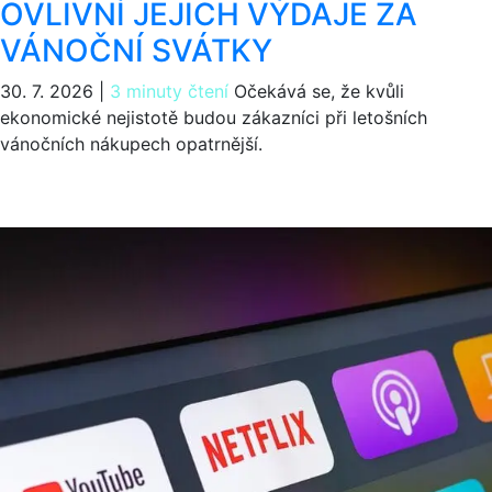
OVLIVNÍ JEJICH VÝDAJE ZA
VÁNOČNÍ SVÁTKY
30. 7. 2026
|
3 minuty čtení
Očekává se, že kvůli
ekonomické nejistotě budou zákazníci při letošních
vánočních nákupech opatrnější.