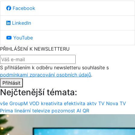
Facebook
LinkedIn
YouTube
PŘIHLÁŠENÍ K NEWSLETTERU
S přihlášením k odběru newsletteru souhlasíte s
podmínkami zpracování osobních údajů
.
Přihlásit
Nejčtenější témata:
vše
GroupM
VOD
kreativita
efektivita
aktv
TV Nova
TV
Prima
lineární televize
pozornost
AI
QR