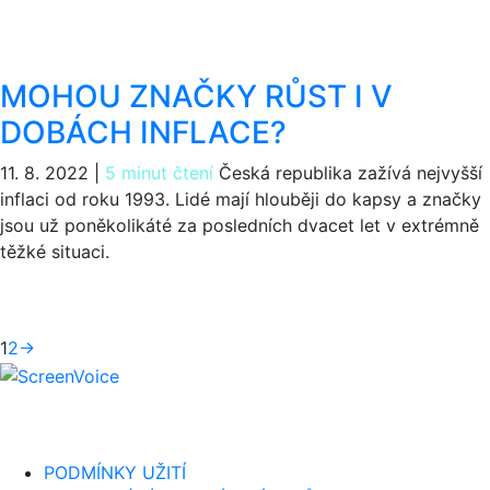
MOHOU ZNAČKY RŮST I V
DOBÁCH INFLACE?
11. 8. 2022
|
5 minut čtení
Česká republika zažívá nejvyšší
inflaci od roku 1993. Lidé mají hlouběji do kapsy a značky
jsou už poněkolikáté za posledních dvacet let v extrémně
těžké situaci.
1
2
→
PODMÍNKY UŽITÍ