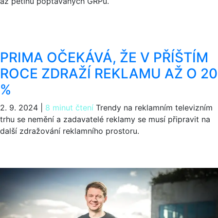
až pětinu poptávaných GRPů.
PRIMA OČEKÁVÁ, ŽE V PŘÍŠTÍM
ROCE ZDRAŽÍ REKLAMU AŽ O 20
%
2. 9. 2024
|
8 minut čtení
Trendy na reklamním televizním
trhu se nemění a zadavatelé reklamy se musí připravit na
další zdražování reklamního prostoru.