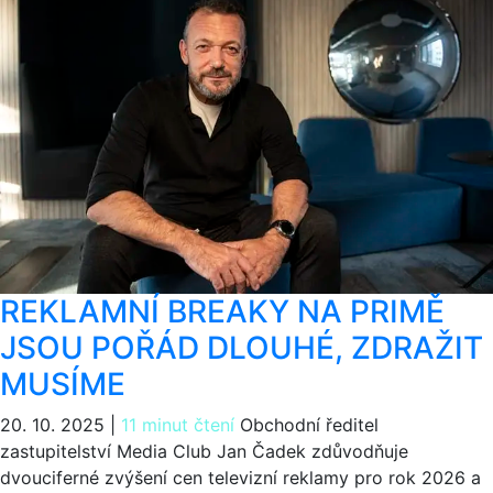
REKLAMNÍ BREAKY NA PRIMĚ
JSOU POŘÁD DLOUHÉ, ZDRAŽIT
MUSÍME
20. 10. 2025
|
11 minut čtení
Obchodní ředitel
zastupitelství Media Club Jan Čadek zdůvodňuje
dvouciferné zvýšení cen televizní reklamy pro rok 2026 a