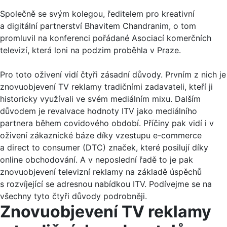
Společně se svým kolegou, ředitelem pro kreativní
a digitální partnerství Bhavitem Chandranim, o tom
promluvil na konferenci pořádané Asociací komerčních
televizí, která loni na podzim proběhla v Praze.
Pro toto oživení vidí čtyři zásadní důvody. Prvním z nich je
znovuobjevení TV reklamy tradičními zadavateli, kteří ji
historicky využívali ve svém mediálním mixu. Dalším
důvodem je revalvace hodnoty ITV jako mediálního
partnera během covidového období. Příčiny pak vidí i v
oživení zákaznické báze díky vzestupu e-commerce
a direct to consumer (DTC) značek, které posilují díky
online obchodování. A v neposlední řadě to je pak
znovuobjevení televizní reklamy na základě úspěchů
s rozvíjející se adresnou nabídkou ITV. Podívejme se na
všechny tyto čtyři důvody podrobněji.
Znovuobjevení TV reklamy