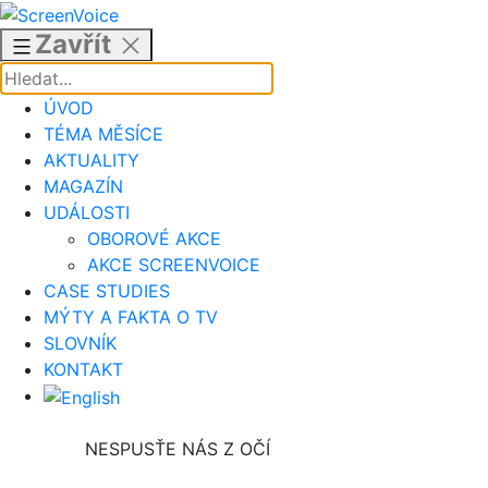
Přejít
k
Zavřít
obsahu
ÚVOD
TÉMA MĚSÍCE
AKTUALITY
MAGAZÍN
UDÁLOSTI
OBOROVÉ AKCE
AKCE SCREENVOICE
CASE STUDIES
MÝTY A FAKTA O TV
SLOVNÍK
KONTAKT
NESPUSŤE NÁS Z OČÍ