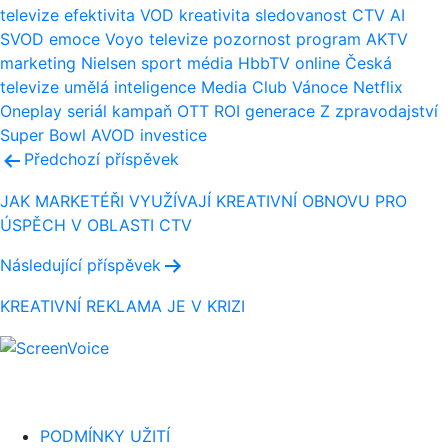
televize
efektivita
VOD
kreativita
sledovanost
CTV
AI
SVOD
emoce
Voyo
televize
pozornost
program
AKTV
marketing
Nielsen
sport
média
HbbTV
online
Česká
televize
umělá inteligence
Media Club
Vánoce
Netflix
Oneplay
seriál
kampaň
OTT
ROI
generace Z
zpravodajství
Super Bowl
AVOD
investice
Navigace
Předchozí příspěvek
pro
JAK MARKETÉŘI VYUŽÍVAJÍ KREATIVNÍ OBNOVU PRO
ÚSPĚCH V OBLASTI CTV
příspěvek
Následující příspěvek
KREATIVNÍ REKLAMA JE V KRIZI
PODMÍNKY UŽITÍ