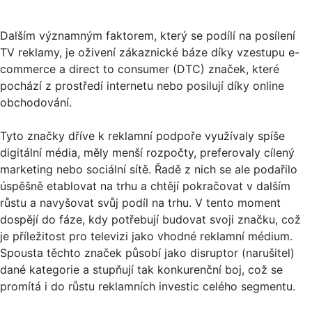
Dalším významným faktorem, který se podílí na posílení
TV reklamy, je oživení zákaznické báze díky vzestupu e-
commerce a direct to consumer (DTC) značek, které
pochází z prostředí internetu nebo posilují díky online
obchodování.
Tyto značky dříve k reklamní podpoře využívaly spíše
digitální média, měly menší rozpočty, preferovaly cílený
marketing nebo sociální sítě. Řadě z nich se ale podařilo
úspěšně etablovat na trhu a chtějí pokračovat v dalším
růstu a navyšovat svůj podíl na trhu. V tento moment
dospějí do fáze, kdy potřebují budovat svoji značku, což
je příležitost pro televizi jako vhodné reklamní médium.
Spousta těchto značek působí jako disruptor (narušitel)
dané kategorie a stupňují tak konkurenční boj, což se
promítá i do růstu reklamních investic celého segmentu.