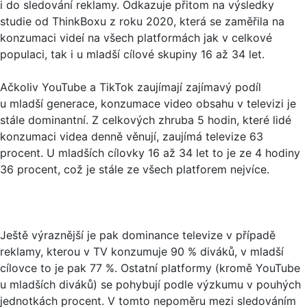
i do sledování reklamy. Odkazuje přitom na výsledky
studie od ThinkBoxu z roku 2020, která se zaměřila na
konzumaci videí na všech platformách jak v celkové
populaci, tak i u mladší cílové skupiny 16 až 34 let.
Ačkoliv YouTube a TikTok zaujímají zajímavý podíl
u mladší generace, konzumace video obsahu v televizi je
stále dominantní. Z celkových zhruba 5 hodin, které lidé
konzumaci videa denně věnují, zaujímá televize 63
procent. U mladších cílovky 16 až 34 let to je ze 4 hodiny
36 procent, což je stále ze všech platforem nejvíce.
Ještě výraznější je pak dominance televize v případě
reklamy, kterou v TV konzumuje 90 % diváků, v mladší
cílovce to je pak 77 %. Ostatní platformy (kromě YouTube
u mladších diváků) se pohybují podle výzkumu v pouhých
jednotkách procent. V tomto nepoměru mezi sledováním