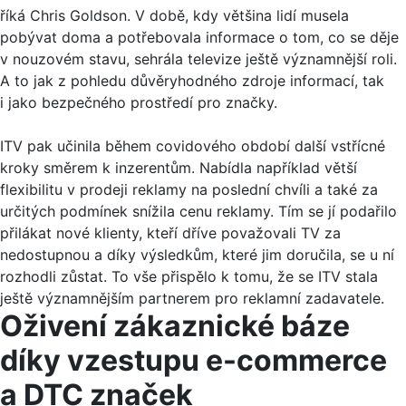
říká Chris Goldson. V době, kdy většina lidí musela
pobývat doma a potřebovala informace o tom, co se děje
v nouzovém stavu, sehrála televize ještě významnější roli.
A to jak z pohledu důvěryhodného zdroje informací, tak
i jako bezpečného prostředí pro značky.
ITV pak učinila během covidového období další vstřícné
kroky směrem k inzerentům. Nabídla například větší
flexibilitu v prodeji reklamy na poslední chvíli a také za
určitých podmínek snížila cenu reklamy. Tím se jí podařilo
přilákat nové klienty, kteří dříve považovali TV za
nedostupnou a díky výsledkům, které jim doručila, se u ní
rozhodli zůstat. To vše přispělo k tomu, že se ITV stala
ještě významnějším partnerem pro reklamní zadavatele.
Oživení zákaznické báze
díky vzestupu e-commerce
a DTC značek