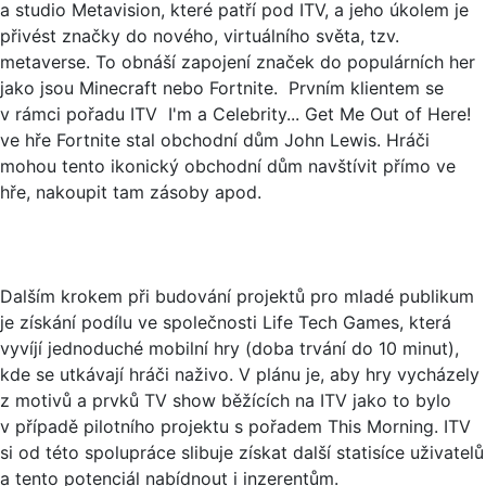
a studio Metavision, které patří pod ITV, a jeho úkolem je
přivést značky do nového, virtuálního světa, tzv.
metaverse. To obnáší zapojení značek do populárních her
jako jsou Minecraft nebo Fortnite. Prvním klientem se
v rámci pořadu ITV I'm a Celebrity... Get Me Out of Here!
ve hře Fortnite stal obchodní dům John Lewis. Hráči
mohou tento ikonický obchodní dům navštívit přímo ve
hře, nakoupit tam zásoby apod.
Dalším krokem při budování projektů pro mladé publikum
je získání podílu ve společnosti Life Tech Games, která
vyvíjí jednoduché mobilní hry (doba trvání do 10 minut),
kde se utkávají hráči naživo. V plánu je, aby hry vycházely
z motivů a prvků TV show běžících na ITV jako to bylo
v případě pilotního projektu s pořadem This Morning. ITV
si od této spolupráce slibuje získat další statisíce uživatelů
a tento potenciál nabídnout i inzerentům.