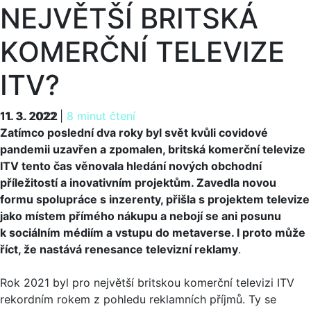
NEJVĚTŠÍ BRITSKÁ
KOMERČNÍ TELEVIZE
ITV?
11. 3. 2022
11. 3. 2022
|
8 minut čtení
Zatímco poslední dva roky byl svět kvůli covidové
pandemii uzavřen a zpomalen, britská komerční televize
ITV tento čas věnovala hledání nových obchodní
příležitostí a inovativním projektům. Zavedla novou
formu spolupráce s inzerenty, přišla s projektem televize
jako místem přímého nákupu a nebojí se ani posunu
k sociálním médiím a vstupu do metaverse. I proto může
říct, že nastává renesance televizní reklamy
.
Rok 2021 byl pro největší britskou komerční televizi ITV
rekordním rokem z pohledu reklamních příjmů. Ty se