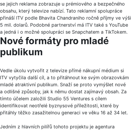
se jejich reklama zobrazuje u prémiového a bezpečného
obsahu, který televize nabízí. Tato reklamní spolupráce
přináší ITV podle Bhavita Chandraniho ročně příjmy ve výši
5 mil. dolarů. Podobné partnerství má ITV také s YouTube
a jedná i o možné spolupráci se Snapchatem a TikTokem.
Nové formáty pro mladé
publikum
Vedle úkolu vytvořit z televize přímé nákupní médium si
ITV vytyčila další cíl, a to přitáhnout ke svým obrazovkám
mladé atraktivní publikum. Snaží se proto vymýšlet nové
a odlišné způsoby, jak k němu dostat zajímavý obsah. Za
tímto účelem založili Studio 55 Ventures s cílem
identifikovat neotřelé byznysové příležitosti, které by
přitáhly těžko zasažitelnou generaci ve věku 16 až 34 let.
Jedním z hlavních pilířů tohoto projektu je agentura