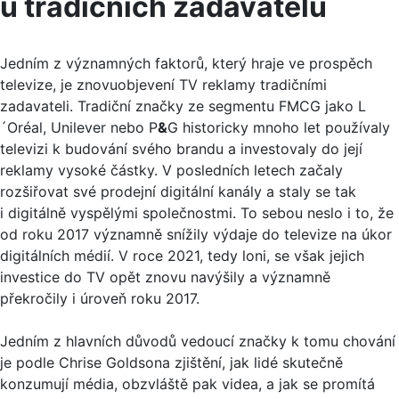
u tradičních zadavatelů
Jedním z významných faktorů, který hraje ve prospěch
televize, je znovuobjevení TV reklamy tradičními
zadavateli. Tradiční značky ze segmentu FMCG jako L
´Oréal, Unilever nebo P
&
G historicky mnoho let používaly
televizi k budování svého brandu a investovaly do její
reklamy vysoké částky. V posledních letech začaly
rozšiřovat své prodejní digitální kanály a staly se tak
i digitálně vyspělými společnostmi. To sebou neslo i to, že
od roku 2017 významně snížily výdaje do televize na úkor
digitálních médií. V roce 2021, tedy loni, se však jejich
investice do TV opět znovu navýšily a významně
překročily i úroveň roku 2017.
Jedním z hlavních důvodů vedoucí značky k tomu chování
je podle Chrise Goldsona zjištění, jak lidé skutečně
konzumují média, obzvláště pak videa, a jak se promítá