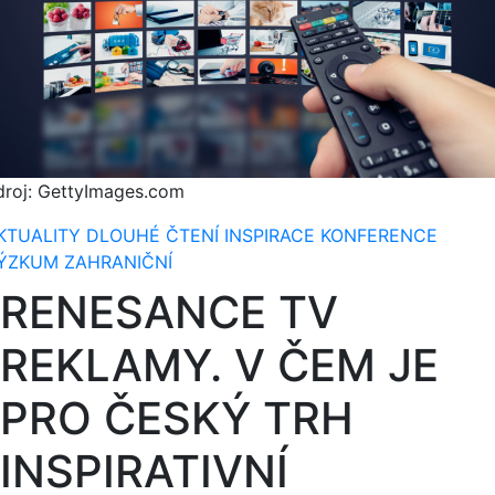
droj: GettyImages.com
KTUALITY
DLOUHÉ ČTENÍ
INSPIRACE
KONFERENCE
ÝZKUM
ZAHRANIČNÍ
RENESANCE TV
REKLAMY. V ČEM JE
PRO ČESKÝ TRH
INSPIRATIVNÍ