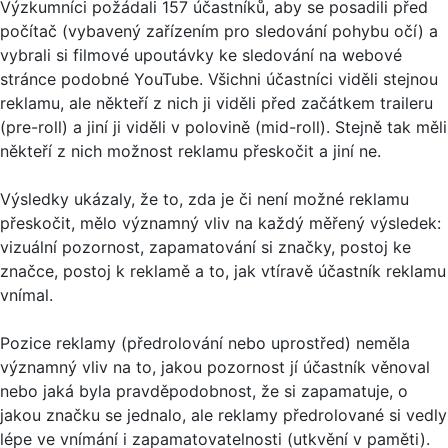
Výzkumníci požádali 157 účastníků, aby se posadili před
počítač (vybavený zařízením pro sledování pohybu očí) a
vybrali si filmové upoutávky ke sledování na webové
stránce podobné YouTube. Všichni účastníci viděli stejnou
reklamu, ale někteří z nich ji viděli před začátkem traileru
(pre-roll) a jiní ji viděli v polovině (mid-roll). Stejně tak měli
někteří z nich možnost reklamu přeskočit a jiní ne.
Výsledky ukázaly, že to, zda je či není možné reklamu
přeskočit, mělo významný vliv na každý měřený výsledek:
vizuální pozornost, zapamatování si značky, postoj ke
značce, postoj k reklamě a to, jak vtíravě účastník reklamu
vnímal.
Pozice reklamy (předrolování nebo uprostřed) neměla
významný vliv na to, jakou pozornost jí účastník věnoval
nebo jaká byla pravděpodobnost, že si zapamatuje, o
jakou značku se jednalo, ale reklamy předrolované si vedly
lépe ve vnímání i zapamatovatelnosti (utkvění v paměti).