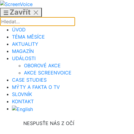
Přejít
k
Zavřít
obsahu
ÚVOD
TÉMA MĚSÍCE
AKTUALITY
MAGAZÍN
UDÁLOSTI
OBOROVÉ AKCE
AKCE SCREENVOICE
CASE STUDIES
MÝTY A FAKTA O TV
SLOVNÍK
KONTAKT
NESPUSŤE NÁS Z OČÍ