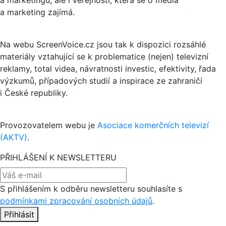
a marketingu, ale i veřejnosti, která se o média
a marketing zajímá.
Na webu ScreenVoice.cz jsou tak k dispozici rozsáhlé
materiály vztahující se k problematice (nejen) televizní
reklamy, total videa, návratnosti investic, efektivity, řada
výzkumů, případových studií a inspirace ze zahraničí
i České republiky.
Provozovatelem webu je
Asociace komerčních televizí
(AKTV)
.
PŘIHLÁŠENÍ K NEWSLETTERU
S přihlášením k odběru newsletteru souhlasíte s
podmínkami zpracování osobních údajů
.
Přihlásit