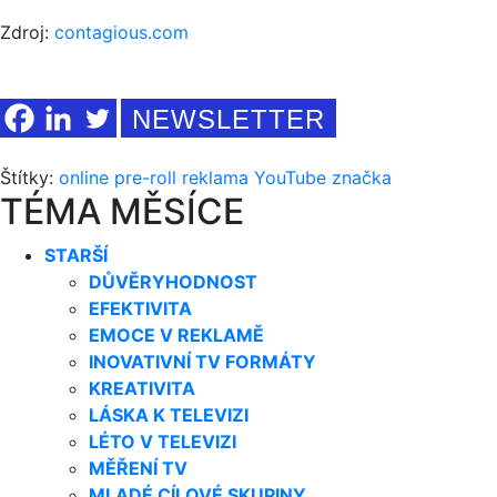
Zdroj:
contagious.com
NEWSLETTER
Štítky:
online
pre-roll
reklama
YouTube
značka
TÉMA MĚSÍCE
STARŠÍ
DŮVĚRYHODNOST
EFEKTIVITA
EMOCE V REKLAMĚ
INOVATIVNÍ TV FORMÁTY
KREATIVITA
LÁSKA K TELEVIZI
LÉTO V TELEVIZI
MĚŘENÍ TV
MLADÉ CÍLOVÉ SKUPINY