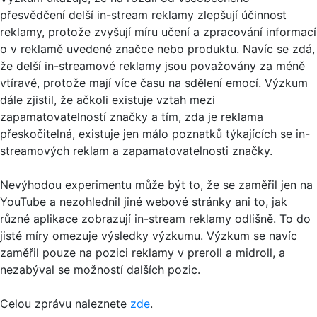
přesvědčení delší in-stream reklamy zlepšují účinnost
reklamy, protože zvyšují míru učení a zpracování informací
o v reklamě uvedené značce nebo produktu. Navíc se zdá,
že delší in-streamové reklamy jsou považovány za méně
vtíravé, protože mají více času na sdělení emocí. Výzkum
dále zjistil, že ačkoli existuje vztah mezi
zapamatovatelností značky a tím, zda je reklama
přeskočitelná, existuje jen málo poznatků týkajících se in-
streamových reklam a zapamatovatelnosti značky.
Nevýhodou experimentu může být to, že se zaměřil jen na
YouTube a nezohlednil jiné webové stránky ani to, jak
různé aplikace zobrazují in-stream reklamy odlišně. To do
jisté míry omezuje výsledky výzkumu. Výzkum se navíc
zaměřil pouze na pozici reklamy v preroll a midroll, a
nezabýval se možností dalších pozic.
Celou zprávu naleznete
zde
.