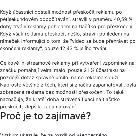
Když účastníci dostali možnost přeskočit reklamu po
pětisekundovém odpočítávání, strávili v průměru 40,59 %
doby trvání reklamy pohledem na tlačítko pro přeskočení.
Když však reklamu přeskočit nešlo, strávili pohledem na
rámeček informující o tom, že "video se bude přehrávat po
skončení reklamy", pouze 12,43 % jejího trvání.
Celkově in-streamové reklamy při vytváření vzpomínek na
značku pomáhají velmi málo, pouze 21 % účastníků na
pozdější dotaz správně určilo, na co reklama slouží.
Naprosté většině z těch, kteří si značku zapamatovali, byla
zobrazena reklama bez možnosti přeskočení. To také
naznačuje, že kratší doba strávená fixací na tlačítko
přeskočit, zlepšila zapamatování.
Proč je to zajímavé?
Výzkum ukazuje, že na rozdíl od všeobecného