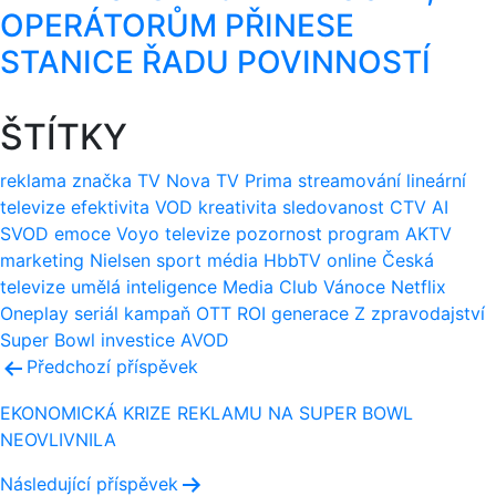
OPERÁTORŮM PŘINESE
STANICE ŘADU POVINNOSTÍ
ŠTÍTKY
reklama
značka
TV Nova
TV Prima
streamování
lineární
televize
efektivita
VOD
kreativita
sledovanost
CTV
AI
SVOD
emoce
Voyo
televize
pozornost
program
AKTV
marketing
Nielsen
sport
média
HbbTV
online
Česká
televize
umělá inteligence
Media Club
Vánoce
Netflix
Oneplay
seriál
kampaň
OTT
ROI
generace Z
zpravodajství
Super Bowl
investice
AVOD
Navigace
Předchozí příspěvek
pro
EKONOMICKÁ KRIZE REKLAMU NA SUPER BOWL
NEOVLIVNILA
příspěvek
Následující příspěvek