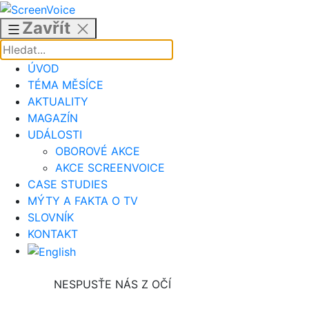
Přejít
k
Zavřít
obsahu
ÚVOD
TÉMA MĚSÍCE
AKTUALITY
MAGAZÍN
UDÁLOSTI
OBOROVÉ AKCE
AKCE SCREENVOICE
CASE STUDIES
MÝTY A FAKTA O TV
SLOVNÍK
KONTAKT
NESPUSŤE NÁS Z OČÍ