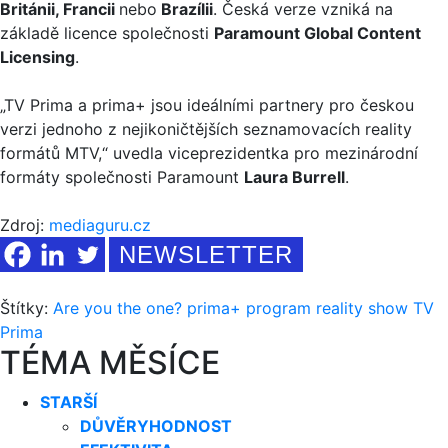
Británii, Francii
nebo
Brazílii
. Česká verze vzniká na
základě licence společnosti
Paramount Global Content
Licensing
.
„TV Prima a prima+ jsou ideálními partnery pro českou
verzi jednoho z nejikoničtějších seznamovacích reality
formátů MTV,“ uvedla viceprezidentka pro mezinárodní
formáty společnosti Paramount
Laura Burrell
.
Zdroj:
mediaguru.cz
NEWSLETTER
Štítky:
Are you the one?
prima+
program
reality show
TV
Prima
TÉMA MĚSÍCE
STARŠÍ
DŮVĚRYHODNOST