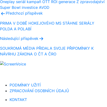
Oneplay
seriál
kampaň
OTT
ROI
generace Z
zpravodajství
Super Bowl
investice
AVOD
Navigace
Předchozí příspěvek
pro
PRIMA V DOBĚ HOKEJOVÉHO MS STÁHNE SERIÁLY
POLDA A POLABÍ
příspěvek
Následující příspěvek
SOUKROMÁ MÉDIA PŘIDALA SVOJE PŘIPOMÍNKY K
NÁVRHU ZÁKONA O ČT A ČRO
PODMÍNKY UŽITÍ
ZPRACOVÁNÍ OSOBNÍCH ÚDAJŮ
KONTAKT