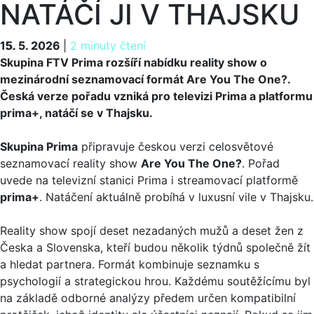
NATÁČÍ JI V THAJSKU
15. 5. 2026
15. 5. 2026
|
2 minuty čtení
Skupina FTV Prima rozšíří nabídku reality show o
mezinárodní seznamovací formát Are You The One?.
Česká verze pořadu vzniká pro televizi Prima a platformu
prima+, natáčí se v Thajsku.
Skupina Prima
připravuje českou verzi celosvětové
seznamovací reality show
Are You The One?
. Pořad
uvede na televizní stanici Prima i streamovací platformě
prima+
. Natáčení aktuálně probíhá v luxusní vile v Thajsku.
Reality show spojí deset nezadaných mužů a deset žen z
Česka a Slovenska, kteří budou několik týdnů společně žít
a hledat partnera. Formát kombinuje seznamku s
psychologií a strategickou hrou. Každému soutěžícímu byl
na základě odborné analýzy předem určen kompatibilní