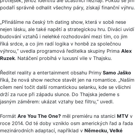
protějšek, jehož identitu ale účastníci neznají. Pokud se jim
podaří správně odhalit všechny páry, získají finanční výhru.
„Přinášíme na český trh dating show, která v sobě nese
nejen lásku, ale také napětí a strategickou hru. Diváci uvidí
budování vztahů i nelehké rozhodování mezi tím, co jim
říká srdce, a co jim radí logika v honbě za společnou
výhrou,“ uvedla programová ředitelka skupiny Prima
Alex
Ruzek
. Natáčení probíhá v luxusní vile v Thajsku.
Ředitel reality a entertainment obsahu Primy
Samo Jaško
říká, že nová show nechce stavět jen na romantice. „Naším
cílem není točit další romantickou selanku, kde se všichni
drží za ruce při západu slunce. Do Thajska jedeme s
jasným záměrem: ukázat vztahy bez filtru,“ uvedl.
Formát
Are You The One?
měl premiéru na stanici
MTV
v
roce 2014. Od té doby vzniklo osm amerických řad a řada
mezinárodních adaptací, například v
Německu, Velké