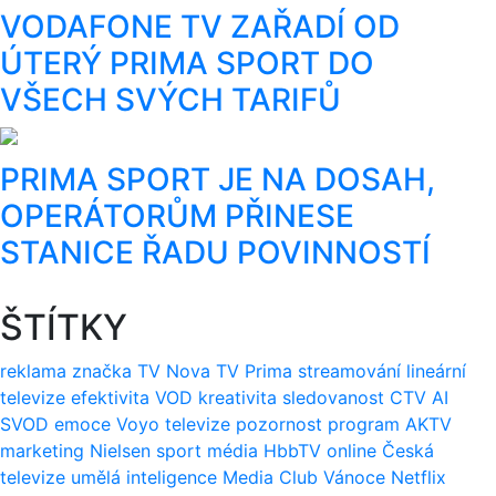
VODAFONE TV ZAŘADÍ OD
ÚTERÝ PRIMA SPORT DO
VŠECH SVÝCH TARIFŮ
PRIMA SPORT JE NA DOSAH,
OPERÁTORŮM PŘINESE
STANICE ŘADU POVINNOSTÍ
ŠTÍTKY
reklama
značka
TV Nova
TV Prima
streamování
lineární
televize
efektivita
VOD
kreativita
sledovanost
CTV
AI
SVOD
emoce
Voyo
televize
pozornost
program
AKTV
marketing
Nielsen
sport
média
HbbTV
online
Česká
televize
umělá inteligence
Media Club
Vánoce
Netflix