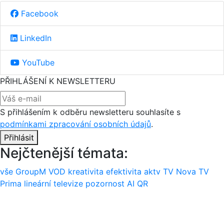
Facebook
LinkedIn
YouTube
PŘIHLÁŠENÍ K NEWSLETTERU
S přihlášením k odběru newsletteru souhlasíte s
podmínkami zpracování osobních údajů
.
Přihlásit
Nejčtenější témata:
vše
GroupM
VOD
kreativita
efektivita
aktv
TV Nova
TV
Prima
lineární televize
pozornost
AI
QR