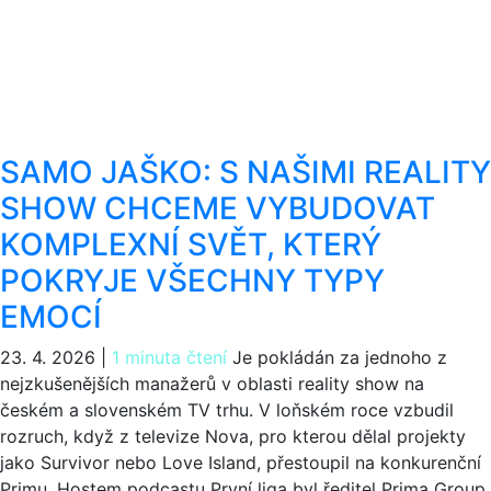
SAMO JAŠKO: S NAŠIMI REALITY
SHOW CHCEME VYBUDOVAT
KOMPLEXNÍ SVĚT, KTERÝ
POKRYJE VŠECHNY TYPY
EMOCÍ
23. 4. 2026
|
1 minuta čtení
Je pokládán za jednoho z
nejzkušenějších manažerů v oblasti reality show na
českém a slovenském TV trhu. V loňském roce vzbudil
rozruch, když z televize Nova, pro kterou dělal projekty
jako Survivor nebo Love Island, přestoupil na konkurenční
Primu. Hostem podcastu První liga byl ředitel Prima Group