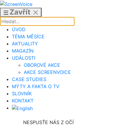
Přejít
k
Zavřít
obsahu
ÚVOD
TÉMA MĚSÍCE
AKTUALITY
MAGAZÍN
UDÁLOSTI
OBOROVÉ AKCE
AKCE SCREENVOICE
CASE STUDIES
MÝTY A FAKTA O TV
SLOVNÍK
KONTAKT
NESPUSŤE NÁS Z OČÍ