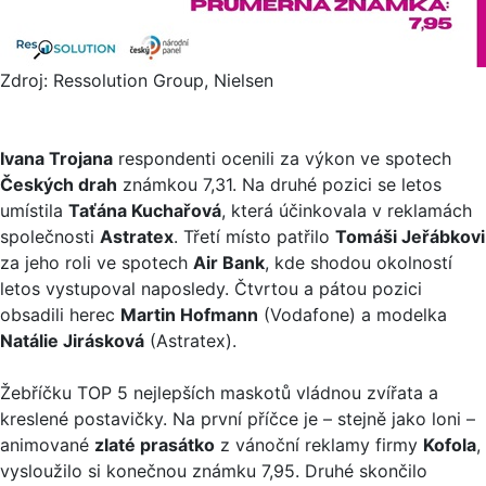
Zdroj: Ressolution Group, Nielsen
Ivana Trojana
respondenti ocenili za výkon ve spotech
Českých drah
známkou 7,31. Na druhé pozici se letos
umístila
Taťána Kuchařová
, která účinkovala v reklamách
společnosti
Astratex
. Třetí místo patřilo
Tomáši Jeřábkovi
za jeho roli ve spotech
Air Bank
, kde shodou okolností
letos vystupoval naposledy. Čtvrtou a pátou pozici
obsadili herec
Martin Hofmann
(Vodafone) a modelka
Natálie Jirásková
(Astratex).
Žebříčku TOP 5 nejlepších maskotů vládnou zvířata a
kreslené postavičky. Na první příčce je – stejně jako loni –
animované
zlaté prasátko
z vánoční reklamy firmy
Kofola
,
vysloužilo si konečnou známku 7,95. Druhé skončilo