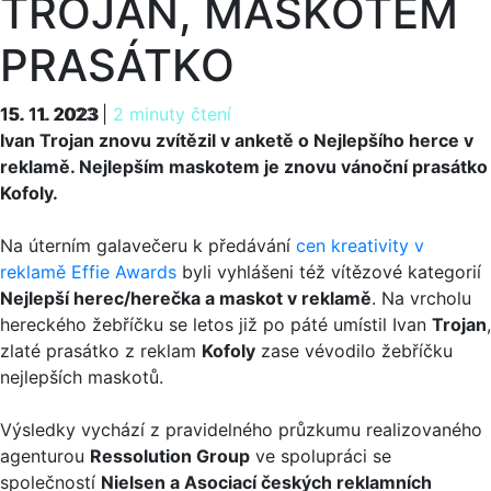
TROJAN, MASKOTEM
PRASÁTKO
15. 11. 2023
15. 11. 2023
|
2 minuty čtení
Ivan Trojan znovu zvítězil v anketě o Nejlepšího herce v
reklamě. Nejlepším maskotem je znovu vánoční prasátko
Kofoly.
Na úterním galavečeru k předávání
cen kreativity v
reklamě Effie Awards
byli vyhlášeni též vítězové kategorií
Nejlepší herec/herečka a maskot v reklamě
. Na vrcholu
hereckého žebříčku se letos již po páté umístil Ivan
Trojan
,
zlaté prasátko z reklam
Kofoly
zase vévodilo žebříčku
nejlepších maskotů.
Výsledky vychází z pravidelného průzkumu realizovaného
agenturou
Ressolution Group
ve spolupráci se
společností
Nielsen a Asociací českých reklamních