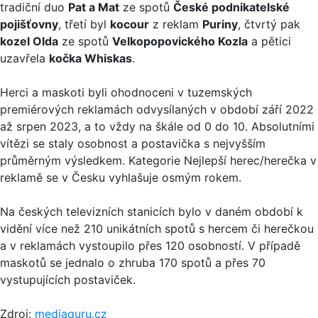
tradiční duo
Pat a Mat
ze spotů
České podnikatelské
pojišťovny
, třetí byl
kocour
z reklam
Puriny
, čtvrtý pak
kozel Olda
ze spotů
Velkopopovického Kozla
a pětici
uzavřela
kočka Whiskas
.
Herci a maskoti byli ohodnoceni v tuzemských
premiérových reklamách odvysílaných v období září 2022
až srpen 2023, a to vždy na škále od 0 do 10. Absolutními
vítězi se staly osobnost a postavička s nejvyšším
průměrným výsledkem. Kategorie Nejlepší herec/herečka v
reklamě se v Česku vyhlašuje osmým rokem.
Na českých televizních stanicích bylo v daném období k
vidění více než 210 unikátních spotů s hercem či herečkou
a v reklamách vystoupilo přes 120 osobností. V případě
maskotů se jednalo o zhruba 170 spotů a přes 70
vystupujících postaviček.
Zdroj:
mediaguru.cz