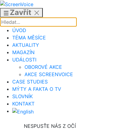
Přejít
k
Zavřít
obsahu
ÚVOD
TÉMA MĚSÍCE
AKTUALITY
MAGAZÍN
UDÁLOSTI
OBOROVÉ AKCE
AKCE SCREENVOICE
CASE STUDIES
MÝTY A FAKTA O TV
SLOVNÍK
KONTAKT
NESPUSŤE NÁS Z OČÍ