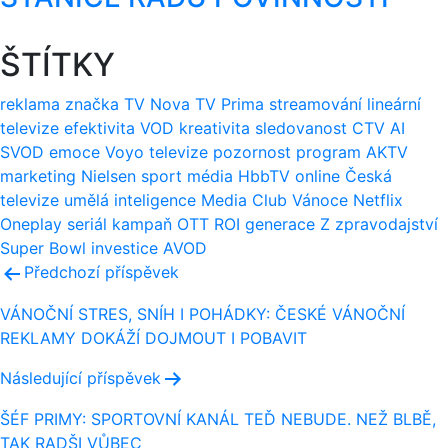
ŠTÍTKY
reklama
značka
TV Nova
TV Prima
streamování
lineární
televize
efektivita
VOD
kreativita
sledovanost
CTV
AI
SVOD
emoce
Voyo
televize
pozornost
program
AKTV
marketing
Nielsen
sport
média
HbbTV
online
Česká
televize
umělá inteligence
Media Club
Vánoce
Netflix
Oneplay
seriál
kampaň
OTT
ROI
generace Z
zpravodajství
Super Bowl
investice
AVOD
Navigace
Předchozí příspěvek
pro
VÁNOČNÍ STRES, SNÍH I POHÁDKY: ČESKÉ VÁNOČNÍ
REKLAMY DOKÁŽÍ DOJMOUT I POBAVIT
příspěvek
Následující příspěvek
ŠÉF PRIMY: SPORTOVNÍ KANÁL TEĎ NEBUDE. NEŽ BLBĚ,
TAK RADŠI VŮBEC