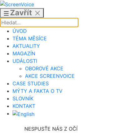
Přejít
k
Zavřít
obsahu
ÚVOD
TÉMA MĚSÍCE
AKTUALITY
MAGAZÍN
UDÁLOSTI
OBOROVÉ AKCE
AKCE SCREENVOICE
CASE STUDIES
MÝTY A FAKTA O TV
SLOVNÍK
KONTAKT
NESPUSŤE NÁS Z OČÍ