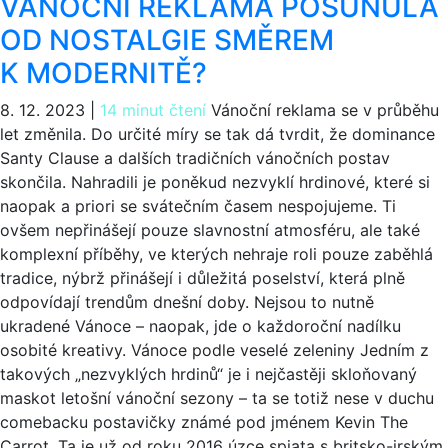
VÁNOČNÍ REKLAMA POSUNULA
OD NOSTALGIE SMĚREM
K MODERNITĚ?
8. 12. 2023
|
14 minut čtení
Vánoční reklama se v průběhu
let změnila. Do určité míry se tak dá tvrdit, že dominance
Santy Clause a dalších tradičních vánočních postav
skončila. Nahradili je poněkud nezvyklí hrdinové, které si
naopak a priori se svátečním časem nespojujeme. Ti
ovšem nepřinášejí pouze slavnostní atmosféru, ale také
komplexní příběhy, ve kterých nehraje roli pouze zaběhlá
tradice, nýbrž přinášejí i důležitá poselství, která plně
odpovídají trendům dnešní doby. Nejsou to nutně
ukradené Vánoce – naopak, jde o každoroční nadílku
osobité kreativy. Vánoce podle veselé zeleniny Jedním z
takových „nezvyklých hrdinů“ je i nejčastěji skloňovaný
maskot letošní vánoční sezony – ta se totiž nese v duchu
comebacku postavičky známé pod jménem Kevin The
Carrot. Ta je už od roku 2016 úzce spjata s britsko-irským