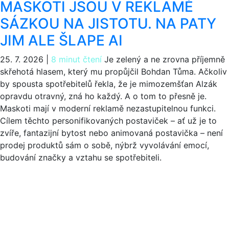
MASKOTI JSOU V REKLAMĚ
SÁZKOU NA JISTOTU. NA PATY
JIM ALE ŠLAPE AI
25. 7. 2026
|
8 minut čtení
Je zelený a ne zrovna příjemně
skřehotá hlasem, který mu propůjčil Bohdan Tůma. Ačkoliv
by spousta spotřebitelů řekla, že je mimozemšťan Alzák
opravdu otravný, zná ho každý. A o tom to přesně je.
Maskoti mají v moderní reklamě nezastupitelnou funkci.
Cílem těchto personifikovaných postaviček – ať už je to
zvíře, fantazijní bytost nebo animovaná postavička – není
prodej produktů sám o sobě, nýbrž vyvolávání emocí,
budování značky a vztahu se spotřebiteli.