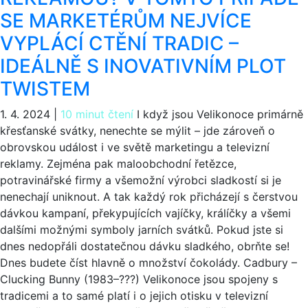
SE MARKETÉRŮM NEJVÍCE
VYPLÁCÍ CTĚNÍ TRADIC –
IDEÁLNĚ S INOVATIVNÍM PLOT
TWISTEM
1. 4. 2024
|
10 minut čtení
I když jsou Velikonoce primárně
křesťanské svátky, nenechte se mýlit – jde zároveň o
obrovskou událost i ve světě marketingu a televizní
reklamy. Zejména pak maloobchodní řetězce,
potravinářské firmy a všemožní výrobci sladkostí si je
nenechají uniknout. A tak každý rok přicházejí s čerstvou
dávkou kampaní, překypujících vajíčky, králíčky a všemi
dalšími možnými symboly jarních svátků. Pokud jste si
dnes nedopřáli dostatečnou dávku sladkého, obrňte se!
Dnes budete číst hlavně o množství čokolády. Cadbury –
Clucking Bunny (1983–???) Velikonoce jsou spojeny s
tradicemi a to samé platí i o jejich otisku v televizní