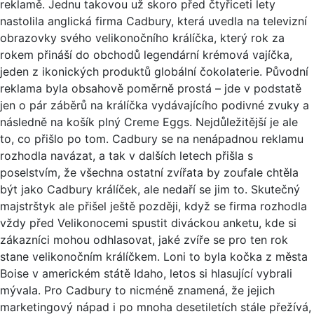
reklamě. Jednu takovou už skoro před čtyřiceti lety
nastolila anglická firma Cadbury, která uvedla na televizní
obrazovky svého velikonočního králíčka, který rok za
rokem přináší do obchodů legendární krémová vajíčka,
jeden z ikonických produktů globální čokolaterie. Původní
reklama byla obsahově poměrně prostá – jde v podstatě
jen o pár záběrů na králíčka vydávajícího podivné zvuky a
následně na košík plný Creme Eggs. Nejdůležitější je ale
to, co přišlo po tom. Cadbury se na nenápadnou reklamu
rozhodla navázat, a tak v dalších letech přišla s
poselstvím, že všechna ostatní zvířata by zoufale chtěla
být jako Cadbury králíček, ale nedaří se jim to. Skutečný
majstrštyk ale přišel ještě později, když se firma rozhodla
vždy před Velikonocemi spustit diváckou anketu, kde si
zákazníci mohou odhlasovat, jaké zvíře se pro ten rok
stane velikonočním králíčkem. Loni to byla kočka z města
Boise v americkém státě Idaho, letos si hlasující vybrali
mývala. Pro Cadbury to nicméně znamená, že jejich
marketingový nápad i po mnoha desetiletích stále přežívá,