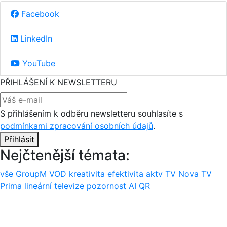
Facebook
LinkedIn
YouTube
PŘIHLÁŠENÍ K NEWSLETTERU
S přihlášením k odběru newsletteru souhlasíte s
podmínkami zpracování osobních údajů
.
Přihlásit
Nejčtenější témata:
vše
GroupM
VOD
kreativita
efektivita
aktv
TV Nova
TV
Prima
lineární televize
pozornost
AI
QR