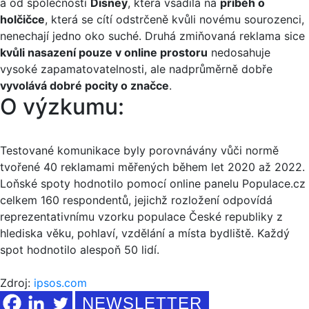
a od společnosti
Disney
, která vsadila na
příběh o
holčičce
, která se cítí odstrčeně kvůli novému sourozenci,
nenechají jedno oko suché. Druhá zmiňovaná reklama sice
kvůli nasazení pouze v online prostoru
nedosahuje
vysoké zapamatovatelnosti, ale nadprůměrně dobře
vyvolává dobré pocity o značce
.
O výzkumu:
Testované komunikace byly porovnávány vůči normě
tvořené 40 reklamami měřených během let 2020 až 2022.
Loňské spoty hodnotilo pomocí online panelu Populace.cz
celkem 160 respondentů, jejichž rozložení odpovídá
reprezentativnímu vzorku populace České republiky z
hlediska věku, pohlaví, vzdělání a místa bydliště. Každý
spot hodnotilo alespoň 50 lidí.
Zdroj:
ipsos.com
NEWSLETTER