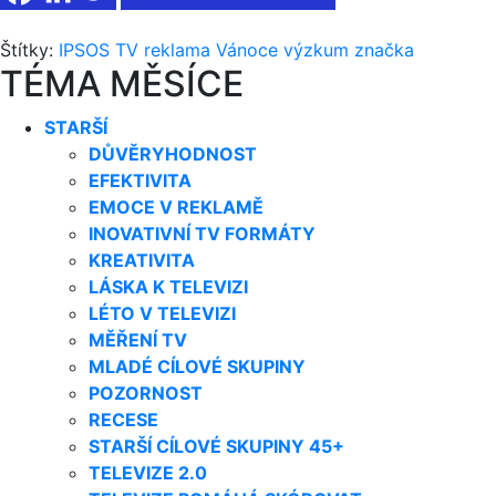
Štítky:
IPSOS
TV reklama
Vánoce
výzkum
značka
TÉMA MĚSÍCE
STARŠÍ
DŮVĚRYHODNOST
EFEKTIVITA
EMOCE V REKLAMĚ
INOVATIVNÍ TV FORMÁTY
KREATIVITA
LÁSKA K TELEVIZI
LÉTO V TELEVIZI
MĚŘENÍ TV
MLADÉ CÍLOVÉ SKUPINY
POZORNOST
RECESE
STARŠÍ CÍLOVÉ SKUPINY 45+
TELEVIZE 2.0