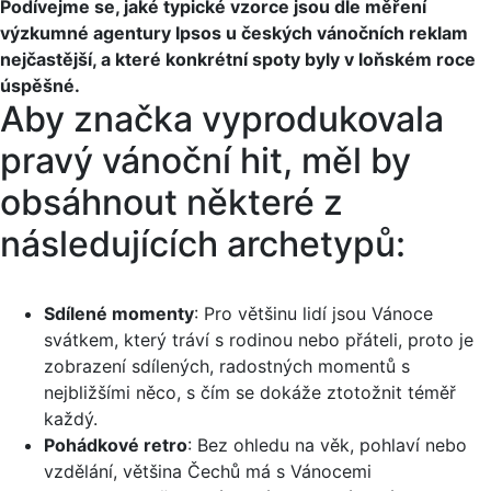
Podívejme se, jaké typické vzorce jsou dle měření
výzkumné agentury Ipsos u českých vánočních reklam
nejčastější, a které konkrétní spoty byly v loňském roce
úspěšné.
Aby značka vyprodukovala
pravý vánoční hit, měl by
obsáhnout některé z
následujících archetypů:
Sdílené momenty
: Pro většinu lidí jsou Vánoce
svátkem, který tráví s rodinou nebo přáteli, proto je
zobrazení sdílených, radostných momentů s
nejbližšími něco, s čím se dokáže ztotožnit téměř
každý.
Pohádkové retro
: Bez ohledu na věk, pohlaví nebo
vzdělání, většina Čechů má s Vánocemi