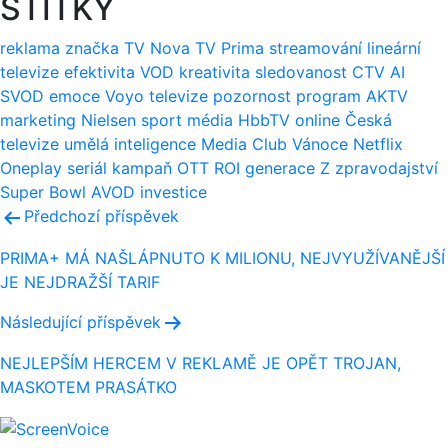
ŠTÍTKY
reklama
značka
TV Nova
TV Prima
streamování
lineární
televize
efektivita
VOD
kreativita
sledovanost
CTV
AI
SVOD
emoce
Voyo
televize
pozornost
program
AKTV
marketing
Nielsen
sport
média
HbbTV
online
Česká
televize
umělá inteligence
Media Club
Vánoce
Netflix
Oneplay
seriál
kampaň
OTT
ROI
generace Z
zpravodajství
Super Bowl
AVOD
investice
Navigace
Předchozí příspěvek
pro
PRIMA+ MÁ NAŠLÁPNUTO K MILIONU, NEJVYUŽÍVANĚJŠÍ
JE NEJDRAŽŠÍ TARIF
příspěvek
Následující příspěvek
NEJLEPŠÍM HERCEM V REKLAMĚ JE OPĚT TROJAN,
MASKOTEM PRASÁTKO