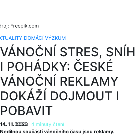
droj: Freepik.com
KTUALITY
DOMÁCÍ
VÝZKUM
VÁNOČNÍ STRES, SNÍH
I POHÁDKY: ČESKÉ
VÁNOČNÍ REKLAMY
DOKÁŽÍ DOJMOUT I
POBAVIT
14. 11. 2023
14. 11. 2023
|
4 minuty čtení
Nedílnou součástí vánočního času jsou reklamy.