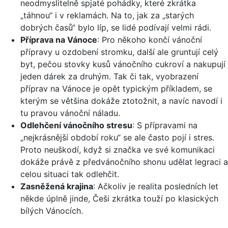
neodmyslitelně spjaté pohádky, které zkrátka
„táhnou“ i v reklamách. Na to, jak za „starých
dobrých časů“ bylo líp, se lidé podívají velmi rádi.
Příprava na Vánoce
: Pro někoho končí vánoční
přípravy u ozdobení stromku, další ale gruntují celý
byt, pečou stovky kusů vánočního cukroví a nakupují
jeden dárek za druhým. Tak či tak, vyobrazení
příprav na Vánoce je opět typickým příkladem, se
kterým se většina dokáže ztotožnit, a navíc navodí i
tu pravou vánoční náladu.
Odlehčení vánočního stresu
: S přípravami na
„nejkrásnější období roku“ se ale často pojí i stres.
Proto neuškodí, když si značka ve své komunikaci
dokáže právě z předvánočního shonu udělat legraci a
celou situaci tak odlehčit.
Zasněžená krajina
: Ačkoliv je realita posledních let
někde úplně jinde, Češi zkrátka touží po klasických
bílých Vánocích.