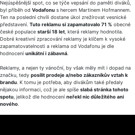
Nejúspěšnější spot, co se týče vepsání do paměti diváků,
byl příběh od
Vodafonu
s hercem Martinem Hofmannem.
Ten na poslední chvíli dostane úkol zrežírovat vesnické
představení.
Tuto reklamu si zapamatovalo 71 %
obecné
české populace
starší 18 let
, která reklamy hodnotila.
Dobré kreativní zpracování reklamy je klíčem k vysoké
zapamatovatelnosti a reklama od Vodafonu je dle
hodnocení
unikátní i zábavná
.
Reklamy, a nejen ty vánoční, by však měly mít i dopad na
značku, tedy
posílit prodeje a/nebo zákazníkův vztah k
brandu
. K tomu je potřeba, aby divákům také předaly
nějakou informaci, což je ale spíše
slabá stránka tohoto
spotu
, jelikož dle hodnocení
neřekl nic důležitého ani
nového
.