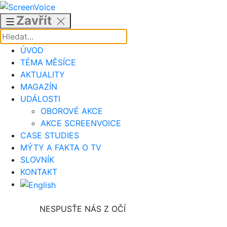
Přejít
k
Zavřít
obsahu
ÚVOD
TÉMA MĚSÍCE
AKTUALITY
MAGAZÍN
UDÁLOSTI
OBOROVÉ AKCE
AKCE SCREENVOICE
CASE STUDIES
MÝTY A FAKTA O TV
SLOVNÍK
KONTAKT
NESPUSŤE NÁS Z OČÍ