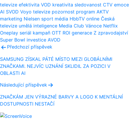
televize
efektivita
VOD
kreativita
sledovanost
CTV
emoce
AI
SVOD
Voyo
televize
pozornost
program
AKTV
marketing
Nielsen
sport
média
HbbTV
online
Česká
televize
umělá inteligence
Media Club
Vánoce
Netflix
Oneplay
seriál
kampaň
OTT
ROI
generace Z
zpravodajství
Super Bowl
investice
AVOD
Navigace
Předchozí příspěvek
pro
SAMSUNG ZÍSKAL PÁTÉ MÍSTO MEZI GLOBÁLNÍMI
ZNAČKAMI. NEJVÍC UZNÁNÍ SKLIDIL ZA POZICI V
příspěvek
OBLASTI AI
Následující příspěvek
ZNAČKÁM JEN VÝRAZNÉ BARVY A LOGO K MENTÁLNÍ
DOSTUPNOSTI NESTAČÍ