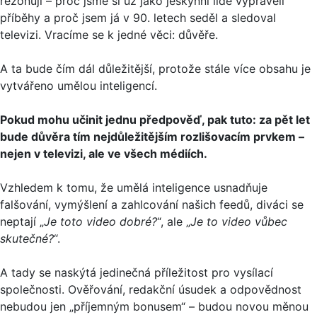
rezonují – proč jsme si už jako jeskynní lidé vyprávěli
příběhy a proč jsem já v 90. letech seděl a sledoval
televizi. Vracíme se k jedné věci: důvěře.
A ta bude čím dál důležitější, protože stále více obsahu je
vytvářeno umělou inteligencí.
Pokud mohu učinit jednu předpověď, pak tuto: za pět let
bude důvěra tím nejdůležitějším rozlišovacím prvkem –
nejen v televizi, ale ve všech médiích.
Vzhledem k tomu, že umělá inteligence usnadňuje
falšování, vymýšlení a zahlcování našich feedů, diváci se
neptají „
Je toto video dobré?
“, ale „
Je to video vůbec
skutečné?
“.
A tady se naskýtá jedinečná příležitost pro vysílací
společnosti. Ověřování, redakční úsudek a odpovědnost
nebudou jen „příjemným bonusem“ – budou novou měnou