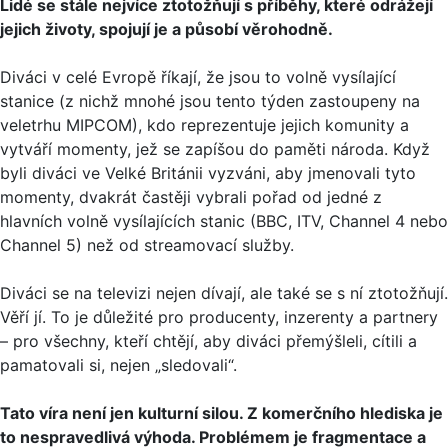
Lidé se stále nejvíce ztotožňují s příběhy, které odrážejí
jejich životy, spojují je a působí věrohodně.
Diváci v celé Evropě říkají, že jsou to volně vysílající
stanice (z nichž mnohé jsou tento týden zastoupeny na
veletrhu MIPCOM), kdo reprezentuje jejich komunity a
vytváří momenty, jež se zapíšou do paměti národa. Když
byli diváci ve Velké Británii vyzváni, aby jmenovali tyto
momenty, dvakrát častěji vybrali pořad od jedné z
hlavních volně vysílajících stanic (BBC, ITV, Channel 4 nebo
Channel 5) než od streamovací služby.
Diváci se na televizi nejen dívají, ale také se s ní ztotožňují.
Věří jí. To je důležité pro producenty, inzerenty a partnery
– pro všechny, kteří chtějí, aby diváci přemýšleli, cítili a
pamatovali si, nejen „sledovali“.
Tato víra není jen kulturní silou. Z komerčního hlediska je
to nespravedlivá výhoda. Problémem je fragmentace a