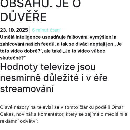
OBSAHU. JE O
DŮVĚŘE
23. 10. 2025
23. 10. 2025
|
6 minut čtení
Umělá inteligence usnadňuje falšování, vymýšlení a
zahlcování našich feedů, a tak se diváci neptají jen „Je
toto video dobré?“, ale také „Je to video vůbec
skutečné?“
Hodnoty televize jsou
nesmírně důležité i v éře
streamování
O své názory na televizi se v tomto článku podělil Omar
Oakes, novinář a komentátor, který se zajímá o mediální a
reklamní odvětví: