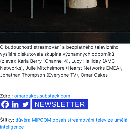
O budoucnosti streamování a bezplatného televizního
vysílání diskutovala skupina významných odborníků
(zleva): Karla Berry (Channel 4), Lucy Halliday (AMC
Networks), Julie Mitchelmore (Hearst Networks EMEA),
Jonathan Thompson (Everyone TV), Omar Oakes
Zdroj:
omaroakes.substack.com
NEWSLETTER
Štítky:
důvěra
MIPCOM
obsah
streamování
televize
umělá
inteligence