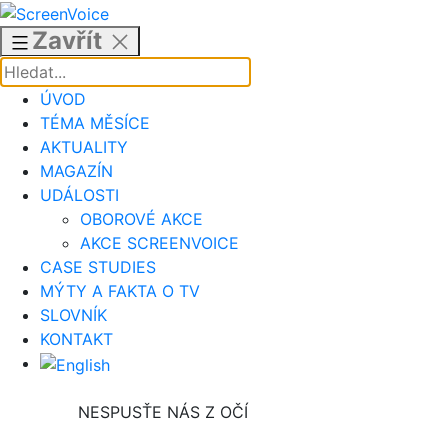
Přejít
k
Zavřít
obsahu
ÚVOD
TÉMA MĚSÍCE
AKTUALITY
MAGAZÍN
UDÁLOSTI
OBOROVÉ AKCE
AKCE SCREENVOICE
CASE STUDIES
MÝTY A FAKTA O TV
SLOVNÍK
KONTAKT
NESPUSŤE NÁS Z OČÍ