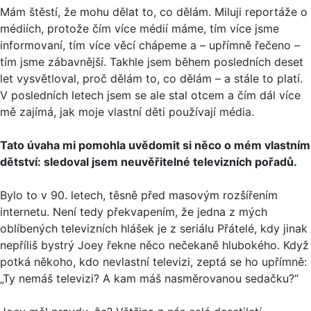
Mám štěstí, že mohu dělat to, co dělám. Miluji reportáže o
médiích, protože čím více médií máme, tím více jsme
informovaní, tím více věcí chápeme a – upřímně řečeno –
tím jsme zábavnější. Takhle jsem během posledních deset
let vysvětloval, proč dělám to, co dělám – a stále to platí.
V posledních letech jsem se ale stal otcem a čím dál více
mě zajímá, jak moje vlastní děti používají média.
Tato úvaha mi pomohla uvědomit si něco o mém vlastním
dětství: sledoval jsem neuvěřitelné televizních pořadů.
Bylo to v 90. letech, těsně před masovým rozšířením
internetu. Není tedy překvapením, že jedna z mých
oblíbených televizních hlášek je z seriálu Přátelé, kdy jinak
nepříliš bystrý Joey řekne něco nečekaně hlubokého. Když
potká někoho, kdo nevlastní televizi, zeptá se ho upřímně:
„Ty nemáš televizi? A kam máš nasměrovanou sedačku?“