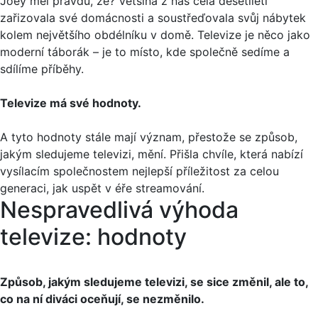
Joey měl pravdu, že? Většina z nás celá desetiletí
zařizovala své domácnosti a soustřeďovala svůj nábytek
kolem největšího obdélníku v domě. Televize je něco jako
moderní táborák – je to místo, kde společně sedíme a
sdílíme příběhy.
Televize má své hodnoty.
A tyto hodnoty stále mají význam, přestože se způsob,
jakým sledujeme televizi, mění. Přišla chvíle, která nabízí
vysílacím společnostem nejlepší příležitost za celou
generaci, jak uspět v éře streamování.
Nespravedlivá výhoda
televize: hodnoty
Způsob, jakým sledujeme televizi, se sice změnil, ale to,
co na ní diváci oceňují, se nezměnilo.