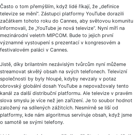
Často o tom přemýšlím, když lidé říkají, že „definice
televize se mění“. Zástupci platformy YouTube dorazili
začátkem tohoto roku do Cannes, aby světovou komunitu
informovali, že „YouTube je nová televize“. Nyní míří na
mezinárodní veletrh MIPCOM. Bude to jejich první
významné vystoupení s prezentací v kongresovém a
festivalovém paláci v Cannes.
Jistě, díky brilantním nezávislým tvůrcům nyní můžeme
streamovat skvělý obsah na svých telefonech. Televizní
společnosti by byly hloupé, kdyby nevzaly v potaz
obrovský globální dosah YouTube a nepovažovaly tento
kanál za další distribuční platformu. Ale televize v pravém
slova smyslu je více než jen zařízení. Je to soubor hodnot
založený na sdílených zážitcích. Nesmírně se liší od
platformy, kde nám algoritmus servíruje obsah, když jsme
o samotě se svými telefony.