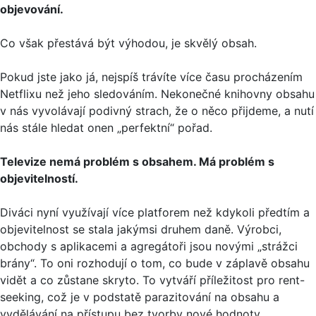
objevování.
Co však přestává být výhodou, je skvělý obsah.
Pokud jste jako já, nejspíš trávíte více času procházením
Netflixu než jeho sledováním. Nekonečné knihovny obsahu
v nás vyvolávají podivný strach, že o něco přijdeme, a nutí
nás stále hledat onen „perfektní“ pořad.
Televize nemá problém s obsahem. Má problém s
objevitelností.
Diváci nyní využívají více platforem než kdykoli předtím a
objevitelnost se stala jakýmsi druhem daně. Výrobci,
obchody s aplikacemi a agregátoři jsou novými „strážci
brány“. To oni rozhodují o tom, co bude v záplavě obsahu
vidět a co zůstane skryto. To vytváří příležitost pro rent-
seeking, což je v podstatě parazitování na obsahu a
vydělávání na přístupu bez tvorby nové hodnoty.