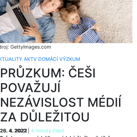
droj: GettyImages.com
KTUALITY
AKTV
DOMÁCÍ
VÝZKUM
PRŮZKUM: ČEŠI
POVAŽUJÍ
NEZÁVISLOST MÉDIÍ
ZA DŮLEŽITOU
26. 4. 2022
26. 4. 2022
|
4 minuty čtení