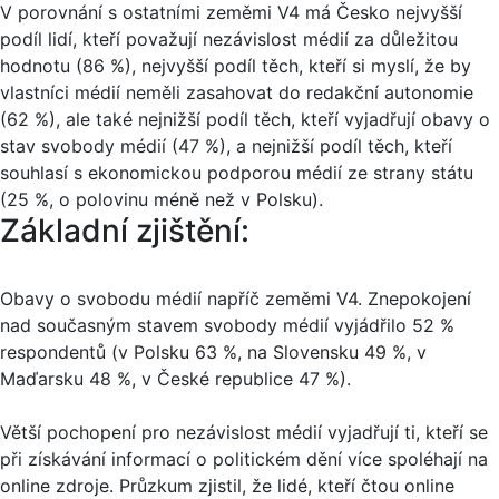
V porovnání s ostatními zeměmi V4 má Česko nejvyšší
podíl lidí, kteří považují nezávislost médií za důležitou
hodnotu (86 %), nejvyšší podíl těch, kteří si myslí, že by
vlastníci médií neměli zasahovat do redakční autonomie
(62 %), ale také nejnižší podíl těch, kteří vyjadřují obavy o
stav svobody médií (47 %), a nejnižší podíl těch, kteří
souhlasí s ekonomickou podporou médií ze strany státu
(25 %, o polovinu méně než v Polsku).
Základní zjištění:
Obavy o svobodu médií napříč zeměmi V4. Znepokojení
nad současným stavem svobody médií vyjádřilo 52 %
respondentů (v Polsku 63 %, na Slovensku 49 %, v
Maďarsku 48 %, v České republice 47 %).
Větší pochopení pro nezávislost médií vyjadřují ti, kteří se
při získávání informací o politickém dění více spoléhají na
online zdroje. Průzkum zjistil, že lidé, kteří čtou online