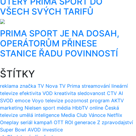
ÚTERÝ PRIMA SPORT DO
VŠECH SVÝCH TARIFŮ
PRIMA SPORT JE NA DOSAH,
OPERÁTORŮM PŘINESE
STANICE ŘADU POVINNOSTÍ
ŠTÍTKY
reklama
značka
TV Nova
TV Prima
streamování
lineární
televize
efektivita
VOD
kreativita
sledovanost
CTV
AI
SVOD
emoce
Voyo
televize
pozornost
program
AKTV
marketing
Nielsen
sport
média
HbbTV
online
Česká
televize
umělá inteligence
Media Club
Vánoce
Netflix
Oneplay
seriál
kampaň
OTT
ROI
generace Z
zpravodajství
Super Bowl
AVOD
investice