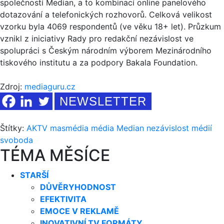
společností Median, a to kombinací online panelového
dotazování a telefonických rozhovorů. Celková velikost
vzorku byla 4069 respondentů (ve věku 18+ let). Průzkum
vznikl z iniciativy Rady pro redakční nezávislost ve
spolupráci s Českým národním výborem Mezinárodního
tiskového institutu a za podpory Bakala Foundation.
Zdroj:
mediaguru.cz
NEWSLETTER
Štítky:
AKTV
masmédia
média
Median
nezávislost médií
svoboda
TÉMA MĚSÍCE
STARŠÍ
DŮVĚRYHODNOST
EFEKTIVITA
EMOCE V REKLAMĚ
INOVATIVNÍ TV FORMÁTY