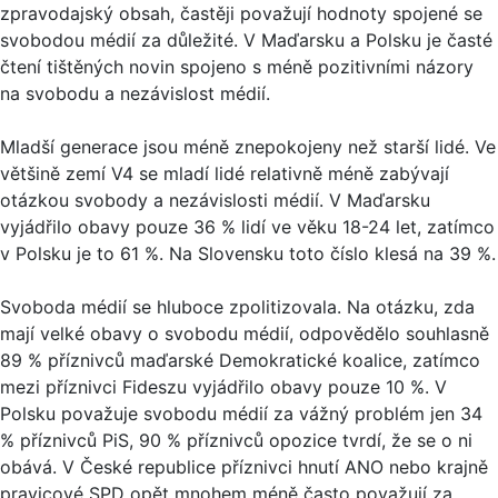
zpravodajský obsah, častěji považují hodnoty spojené se
svobodou médií za důležité. V Maďarsku a Polsku je časté
čtení tištěných novin spojeno s méně pozitivními názory
na svobodu a nezávislost médií.
Mladší generace jsou méně znepokojeny než starší lidé. Ve
většině zemí V4 se mladí lidé relativně méně zabývají
otázkou svobody a nezávislosti médií. V Maďarsku
vyjádřilo obavy pouze 36 % lidí ve věku 18-24 let, zatímco
v Polsku je to 61 %. Na Slovensku toto číslo klesá na 39 %.
Svoboda médií se hluboce zpolitizovala. Na otázku, zda
mají velké obavy o svobodu médií, odpovědělo souhlasně
89 % příznivců maďarské Demokratické koalice, zatímco
mezi příznivci Fideszu vyjádřilo obavy pouze 10 %. V
Polsku považuje svobodu médií za vážný problém jen 34
% příznivců PiS, 90 % příznivců opozice tvrdí, že se o ni
obává. V České republice příznivci hnutí ANO nebo krajně
pravicové SPD opět mnohem méně často považují za