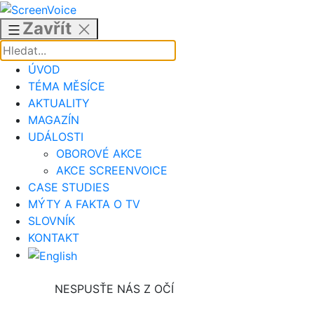
Přejít
k
Zavřít
obsahu
ÚVOD
TÉMA MĚSÍCE
AKTUALITY
MAGAZÍN
UDÁLOSTI
OBOROVÉ AKCE
AKCE SCREENVOICE
CASE STUDIES
MÝTY A FAKTA O TV
SLOVNÍK
KONTAKT
NESPUSŤE NÁS Z OČÍ