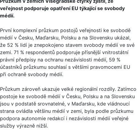
Průzkum v zemích Visegrádské čtyřky zjistil, že
veřejnost podporuje opatření EU týkající se svobody
médií.
První komplexní průzkum postojů veřejnosti ke svobodě
médií v Česku, Maďarsku, Polsku a na Slovensku ukázal,
že 52 % lidí je znepokojeno stavem svobody médií ve své
zemi. 71 % respondentů podporuje přísnější vnitrostátní
právní předpisy na ochranu nezávislosti médií, 59 %
účastníků průzkumu souhlasí s většími pravomocemi EU
při ochraně svobody médií.
Průzkum zároveň ukazuje velké regionální rozdíly. Zatímco
postoje ke svobodě médií v Česku, Polsku a na Slovensku
jsou v podstatě srovnatelné, v Maďarsku, kde vládnoucí
strana ovládla většinu médií v zemi, byla podle průzkumu
podpora autonomie redakcí i nezávislosti médií veřejné
služby výrazně nižší.