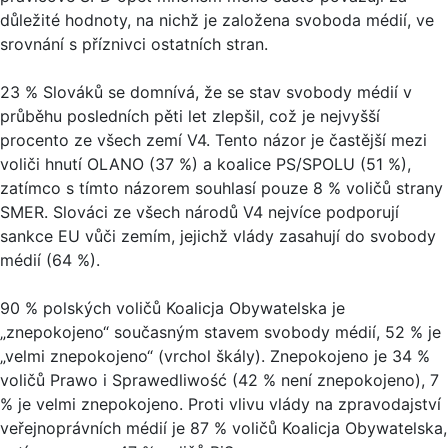
důležité hodnoty, na nichž je založena svoboda médií, ve
srovnání s příznivci ostatních stran.
23 % Slováků se domnívá, že se stav svobody médií v
průběhu posledních pěti let zlepšil, což je nejvyšší
procento ze všech zemí V4. Tento názor je častější mezi
voliči hnutí OLANO (37 %) a koalice PS/SPOLU (51 %),
zatímco s tímto názorem souhlasí pouze 8 % voličů strany
SMER. Slováci ze všech národů V4 nejvíce podporují
sankce EU vůči zemím, jejichž vlády zasahují do svobody
médií (64 %).
90 % polských voličů Koalicja Obywatelska je
„znepokojeno“ současným stavem svobody médií, 52 % je
„velmi znepokojeno“ (vrchol škály). Znepokojeno je 34 %
voličů Prawo i Sprawedliwość (42 % není znepokojeno), 7
% je velmi znepokojeno. Proti vlivu vlády na zpravodajství
veřejnoprávních médií je 87 % voličů Koalicja Obywatelska,