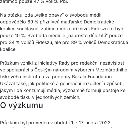
zatímco pouze 47 % voličů PiS.
Na otázku, zda „velké obavy“ o svobodu médií,
odpovědělo 89 % příznivců maďarské Demokratické
koalice souhlasně, zatímco mezi příznivci Fideszu to bylo
pouze 10 %. Svoboda médií je „naprosto důležitá“ pouze
pro 34 % voličů Fideszu, ale pro 89 % voličů Demokratické
koalice.
Průzkum vznikl z iniciativy Rady pro redakční nezávislost
ve spolupráci s Českým národním výborem Mezinárodního
tiskového institutu a za podpory Bakala Foundation.
Ukázal také, jak politické a generační rozdělení i způsob,
jakým lidé konzumují média, významně formují postoje ke
svobodě tisku v jednotlivých zemích.
O výzkumu
Průzkum byl proveden v období 1. - 17. února 2022