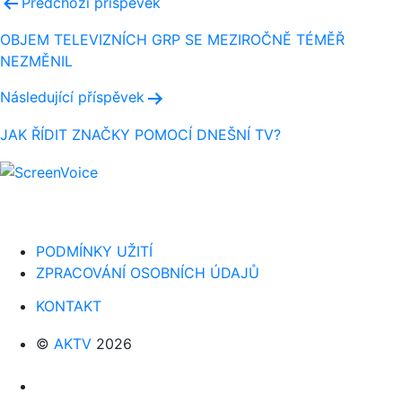
Navigace
Předchozí příspěvek
pro
OBJEM TELEVIZNÍCH GRP SE MEZIROČNĚ TÉMĚŘ
NEZMĚNIL
příspěvek
Následující příspěvek
JAK ŘÍDIT ZNAČKY POMOCÍ DNEŠNÍ TV?
PODMÍNKY UŽITÍ
ZPRACOVÁNÍ OSOBNÍCH ÚDAJŮ
KONTAKT
©
AKTV
2026