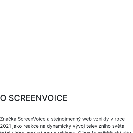
O SCREENVOICE
Značka ScreenVoice a stejnojmenný web vznikly v roce
2021 jako reakce na dynamický vývoj televizního světa,
total videa, marketingu a reklamy. Cílem je zaštítit aktivity