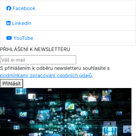
Facebook
LinkedIn
YouTube
PŘIHLÁŠENÍ K NEWSLETTERU
S přihlášením k odběru newsletteru souhlasíte s
podmínkami zpracování osobních údajů
.
Přihlásit