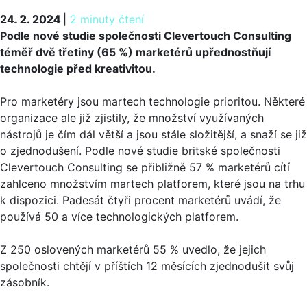
24. 2. 2024
24. 2. 2024
|
2 minuty čtení
Podle nové studie společnosti Clevertouch Consulting
téměř dvě třetiny (65 %) marketérů upřednostňují
technologie před kreativitou.
Pro marketéry jsou martech technologie prioritou. Některé
organizace ale již zjistily, že množství využívaných
nástrojů je čím dál větší a jsou stále složitější, a snaží se již
o zjednodušení. Podle nové studie britské společnosti
Clevertouch Consulting se přibližně 57 % marketérů cítí
zahlceno množstvím martech platforem, které jsou na trhu
k dispozici. Padesát čtyři procent marketérů uvádí, že
používá 50 a více technologických platforem.
Z 250 oslovených marketérů 55 % uvedlo, že jejich
společnosti chtějí v příštích 12 měsících zjednodušit svůj
zásobník.