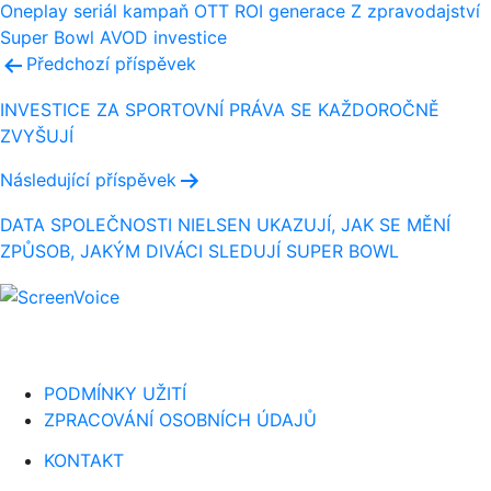
Oneplay
seriál
kampaň
OTT
ROI
generace Z
zpravodajství
Super Bowl
AVOD
investice
Navigace
Předchozí příspěvek
pro
INVESTICE ZA SPORTOVNÍ PRÁVA SE KAŽDOROČNĚ
ZVYŠUJÍ
příspěvek
Následující příspěvek
DATA SPOLEČNOSTI NIELSEN UKAZUJÍ, JAK SE MĚNÍ
ZPŮSOB, JAKÝM DIVÁCI SLEDUJÍ SUPER BOWL
PODMÍNKY UŽITÍ
ZPRACOVÁNÍ OSOBNÍCH ÚDAJŮ
KONTAKT