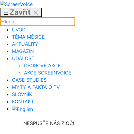
Přejít
k
Zavřít
obsahu
ÚVOD
TÉMA MĚSÍCE
AKTUALITY
MAGAZÍN
UDÁLOSTI
OBOROVÉ AKCE
AKCE SCREENVOICE
CASE STUDIES
MÝTY A FAKTA O TV
SLOVNÍK
KONTAKT
NESPUSŤE NÁS Z OČÍ