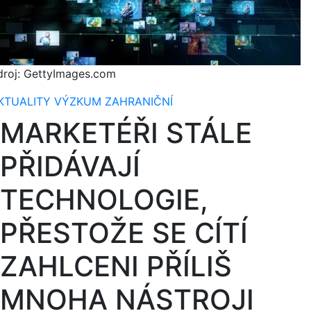
droj: GettyImages.com
KTUALITY
VÝZKUM
ZAHRANIČNÍ
MARKETÉŘI STÁLE
PŘIDÁVAJÍ
TECHNOLOGIE,
PŘESTOŽE SE CÍTÍ
ZAHLCENI PŘÍLIŠ
MNOHA NÁSTROJI