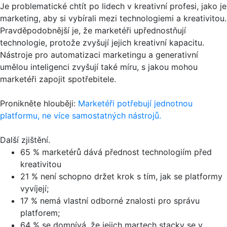
Je problematické chtít po lidech v kreativní profesi, jako je
marketing, aby si vybírali mezi technologiemi a kreativitou.
Pravděpodobnější je, že marketéři upřednostňují
technologie, protože zvyšují jejich kreativní kapacitu.
Nástroje pro automatizaci marketingu a generativní
umělou inteligenci zvyšují také míru, s jakou mohou
marketéři zapojit spotřebitele.
Pronikněte hlouběji:
Marketéři potřebují jednotnou
platformu, ne více samostatných nástrojů.
Další zjištění.
65 % marketérů dává přednost technologiím před
kreativitou
21 % není schopno držet krok s tím, jak se platformy
vyvíjejí;
17 % nemá vlastní odborné znalosti pro správu
platforem;
64 % se domnívá, že jejich martech stacky se v