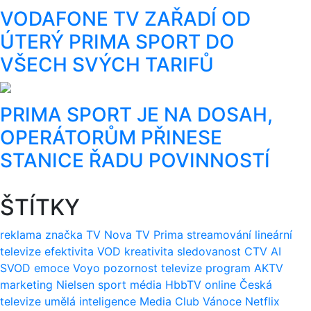
VODAFONE TV ZAŘADÍ OD
ÚTERÝ PRIMA SPORT DO
VŠECH SVÝCH TARIFŮ
PRIMA SPORT JE NA DOSAH,
OPERÁTORŮM PŘINESE
STANICE ŘADU POVINNOSTÍ
ŠTÍTKY
reklama
značka
TV Nova
TV Prima
streamování
lineární
televize
efektivita
VOD
kreativita
sledovanost
CTV
AI
SVOD
emoce
Voyo
pozornost
televize
program
AKTV
marketing
Nielsen
sport
média
HbbTV
online
Česká
televize
umělá inteligence
Media Club
Vánoce
Netflix