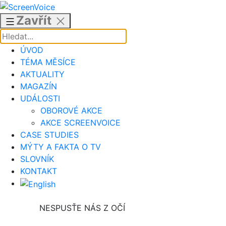
Přejít
k
Zavřít
obsahu
ÚVOD
TÉMA MĚSÍCE
AKTUALITY
MAGAZÍN
UDÁLOSTI
OBOROVÉ AKCE
AKCE SCREENVOICE
CASE STUDIES
MÝTY A FAKTA O TV
SLOVNÍK
KONTAKT
NESPUSŤE NÁS Z OČÍ