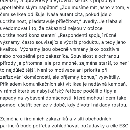
odvážný a opravdový a vyrovnat se tak s případným
„spotřebitelským napětím“. „Zde musíme mít jasno v tom, v
čem se Ikea odlišuje. Naše autenticita, pokud jde o
udržitelnost, představuje příležitost,“ uvedly. Je třeba si
uvědomovat i to, že zákazníci nejsou v otázce
udržitelnosti konzistentní. „Respondenti spojují různé
významy, často související s výdrží produktu, a tedy jeho
kvalitou. Významy jsou obecně vnímány jako pozitivní
nebo prospěšné pro zákazníka. Souvislost s ochranou
přírody je přítomna, ale pro mnohé, zejména starší, to není
to nejdůležitější. Není to motivace ani priorita při
zařizování domácnosti, ale příjemný bonus,“ vysvětlily.
Příkladem komunikačních aktivit Ikea je nedávná kampaň,
v rámci které se nábytkářský řetězec podělil o tipy a
nápady na vybavení domácnosti, které mohou lidem také
pomoci ušetřit peníze v době, kdy životní náklady rostou. ​
Zejména u firemních zákazníků a v síti obchodních
partnerů bude potřeba zohledňovat požadavky a cíle ESG