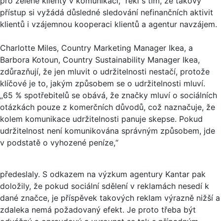
pro zelené klienty v komunikaci," řekl s tím, že takový
přístup si vyžádá důsledné sledování nefinančních aktivit
klientů i vzájemnou kooperaci klientů a agentur navzájem.
Charlotte Miles, Country Marketing Manager Ikea, a
Barbora Kotoun, Country Sustainability Manager​ Ikea,
zdůrazňují, že jen mluvit o udržitelnosti nestačí, protože
klíčové je to, jakým způsobem se o udržitelnosti mluví.
„65 % spotřebitelů se obává, že značky mluví o sociálních
otázkách pouze z komerčních důvodů, což naznačuje, že
kolem komunikace udržitelnosti panuje skepse. Pokud
udržitelnost není komunikována správným způsobem, jde
v podstatě o vyhozené peníze,“
předeslaly. S odkazem na výzkum agentury Kantar pak
doložily, že pokud sociální sdělení v reklamách nesedí k
dané značce, je příspěvek takových reklam výrazně nižší a
zdaleka nemá požadovaný efekt. Je proto třeba být