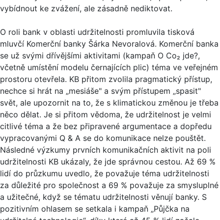
vybídnout ke zvážení, ale zásadně nediktovat.
O roli bank v oblasti udržitelnosti promluvila tisková
mluvčí Komerční banky Šárka Nevoralová. Komerční banka
se už svými dřívějšími aktivitami (kampaň O Co₂ jde?,
včetně umístění modelu černajících plic) téma ve veřejném
prostoru otevřela. KB přitom zvolila pragmatický přístup,
nechce si hrát na „mesiáše" a svým přístupem „spasit"
svět, ale upozornit na to, že s klimatickou změnou je třeba
něco dělat. Je si přitom vědoma, že udržitelnost je velmi
citlivé téma a že bez připravené argumentace a dopředu
vypracovanými Q & A se do komunikace nelze pouštět.
Následné výzkumy prvních komunikačních aktivit na poli
udržitelnosti KB ukázaly, že jde správnou cestou. Až 69 %
lidí do průzkumu uvedlo, že považuje téma udržitelnosti
za důležité pro společnost a 69 % považuje za smysluplné
a užitečné, když se tématu udržitelnosti věnují banky. S
pozitivním ohlasem se setkala i kampaň „Půjčka na