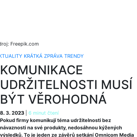
droj: Freepik.com
KTUALITY
KRÁTKÁ ZPRÁVA
TRENDY
KOMUNIKACE
UDRŽITELNOSTI MUSÍ
BÝT VĚROHODNÁ
8. 3. 2023
8. 3. 2023
|
6 minut čtení
Pokud firmy komunikují téma udržitelnosti bez
návaznosti na své produkty, nedosáhnou kýžených
výsledků. To je jeden ze závěrů setkání Omnicom Media