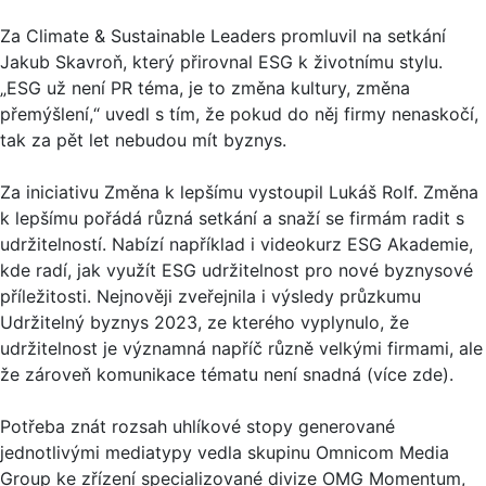
Za Climate & Sustainable Leaders promluvil na setkání
Jakub Skavroň, který přirovnal ESG k životnímu stylu.
„ESG už není PR téma, je to změna kultury, změna
přemýšlení,“ uvedl s tím, že pokud do něj firmy nenaskočí,
tak za pět let nebudou mít byznys.
Za iniciativu Změna k lepšímu vystoupil Lukáš Rolf. Změna
k lepšímu pořádá různá setkání a snaží se firmám radit s
udržitelností. Nabízí například i videokurz ESG Akademie,
kde radí, jak využít ESG udržitelnost pro nové byznysové
příležitosti. Nejnověji zveřejnila i výsledy průzkumu
Udržitelný byznys 2023, ze kterého vyplynulo, že
udržitelnost je významná napříč různě velkými firmami, ale
že zároveň komunikace tématu není snadná (více zde).
Potřeba znát rozsah uhlíkové stopy generované
jednotlivými mediatypy vedla skupinu Omnicom Media
Group ke zřízení specializované divize OMG Momentum,