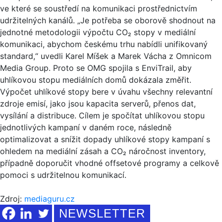
ve které se soustředí na komunikaci prostřednictvím
udržitelných kanálů. „Je potřeba se oborově shodnout na
jednotné metodologii výpočtu CO₂ stopy v mediální
komunikaci, abychom českému trhu nabídli unifikovaný
standard,“ uvedli Karel Míšek a Marek Vácha z Omnicom
Media Group. Proto se OMG spojila s EnviTrail, aby
uhlíkovou stopu mediálních domů dokázala změřit.
Výpočet uhlíkové stopy bere v úvahu všechny relevantní
zdroje emisí, jako jsou kapacita serverů, přenos dat,
vysílání a distribuce. Cílem je spočítat uhlíkovou stopu
jednotlivých kampaní v daném roce, následně
optimalizovat a snížit dopady uhlíkové stopy kampaní s
ohledem na mediální zásah a CO₂ náročnost inventory,
případně doporučit vhodné offsetové programy a celkově
pomoci s udržitelnou komunikací.
Zdroj:
mediaguru.cz
NEWSLETTER