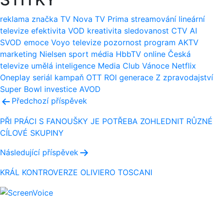
reklama
značka
TV Nova
TV Prima
streamování
lineární
televize
efektivita
VOD
kreativita
sledovanost
CTV
AI
SVOD
emoce
Voyo
televize
pozornost
program
AKTV
marketing
Nielsen
sport
média
HbbTV
online
Česká
televize
umělá inteligence
Media Club
Vánoce
Netflix
Oneplay
seriál
kampaň
OTT
ROI
generace Z
zpravodajství
Super Bowl
investice
AVOD
Navigace
Předchozí příspěvek
pro
PŘI PRÁCI S FANOUŠKY JE POTŘEBA ZOHLEDNIT RŮZNÉ
CÍLOVÉ SKUPINY
příspěvek
Následující příspěvek
KRÁL KONTROVERZE OLIVIERO TOSCANI