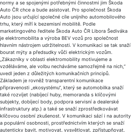
normy a se spojenými potřebnými činnostmi jim Škoda
Auto ČR chce a bude asistovat. Pro společnost Škoda
Auto jsou určující společné cíle unijního automobilového
trhu, který míří k bezemisní mobilitě. Podle
marketingového ředitele Škoda Auto ČR Libora Šediváka
je elektromobilita a výroba BEV vozů pro společnost
hlavním nástrojem udržitelnosti. V komunikaci se tak snaží
bourat mýty a předsudky vůči elektrickým vozům.
„Zákazníky v oblasti elektromobility motivujeme a
vzděláváme, ale volbu necháváme samozřejmě na nich,“
uvedl jeden z důležitých komunikačních principů.
Základem je rovněž transparentní komunikace
připravenosti „ekosystému“, který se automobilka snaží
také rozvíjet (nabíjecí huby, memoranda s klíčovými
subjekty, dobíjecí body, podpora servisní a dealerské
infrastruktury atp.) a také se snaží zprostředkovávat
klíčovou osobní zkušenost. V komunikaci sází i na autority
a populární osobnosti, prostřednictvím kterých se snaží
autenticky bavit, motivovat, vysvětlovat, zpřístupňovat,