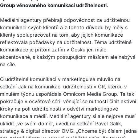
Group věnovaného komunikaci udržitelnosti.
Mediální agentury přebírají odpovědnost za udržitelnou
komunikaci svých klientů a z tohoto důvodu by měly s
klienty spolupracovat na tom, aby jejich komunikace
reflektovala požadavky na udržitelnost. Téma udržitelné
komunikace je přitom zatím v Česku jen málo
akcentované, s každým postupujícím měsícem ale nabývá
na síle.
O udržitelné komunikaci v marketingu se mluvilo na
setkání Jak na komunikaci udržitelnosti v ČR, kterou v
minulém týdnu uspořádala Omnicom Media Group. Ta tak
pokračuje v osvětové sérii věnující se nutnosti činit aktivní
kroky na poli udržitelnosti v odvětví marketingové
komunikace a médií. Mediální agentury si ale nejprve musí
uklidit „ve svém domě“, uvedl na setkání Pavel Galík,
strategy & digital director OMG. „Chceme být číslem jedna