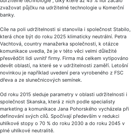
udržitelné technologie“, díky které až 45 % lidí začalo
zvažovat půjčku na udržitelné technologie u Komerční
banky.
Cíle na poli udržitelnosti si stanovila i společnost Stabilo,
která chce být do roku 2025 klimaticky neutrální. Petra
Vachtová, country manažerka společnosti, k otázce
komunikace uvedla, že je v této věci velmi důležité
přesvědčit lidi uvnitř firmy. Firma má celkem vytipováno
devět oblastí, na které se v udržitelnosti zaměří. Letošní
novinkou je například uvedení pera vyrobeného z FSC
dřeva a ze slunečnicových semínek.
Od roku 2015 sleduje parametry v oblasti udržitelnosti i
společnost Skanska, která z nich podle specialisty
marketing a komunikace Jana Pohorského vycházela při
definování svých cílů. Spočívají především v redukci
uhlíkové stopy o 70 % do roku 2030 a do roku 2045 v
plné uhlíkové neutralitě.