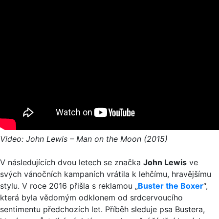
Video: John Lewis – Man on the Moon (2015)
V následujících dvou letech se značka
John Lewis
ve
svých vánočních kampaních vrátila k lehčímu, hravějšímu
stylu. V roce 2016 přišla s reklamou „
Buster the Boxer
“,
která byla vědomým odklonem od srdcervoucího
sentimentu předchozích let. Příběh sleduje psa Bustera,