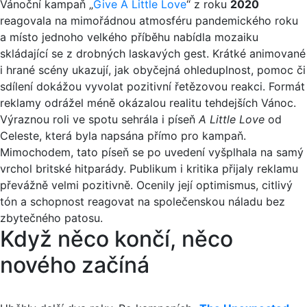
Vánoční kampaň „
Give A Little Love
“ z roku
2020
reagovala na mimořádnou atmosféru pandemického roku
a místo jednoho velkého příběhu nabídla mozaiku
skládající se z drobných laskavých gest. Krátké animované
i hrané scény ukazují, jak obyčejná ohleduplnost, pomoc či
sdílení dokážou vyvolat pozitivní řetězovou reakci. Formát
reklamy odrážel méně okázalou realitu tehdejších Vánoc.
Výraznou roli ve spotu sehrála i píseň
A Little Love
od
Celeste, která byla napsána přímo pro kampaň.
Mimochodem, tato píseň se po uvedení vyšplhala na samý
vrchol britské hitparády. Publikum i kritika přijaly reklamu
převážně velmi pozitivně. Ocenily její optimismus, citlivý
tón a schopnost reagovat na společenskou náladu bez
zbytečného patosu.
Když něco končí, něco
nového začíná