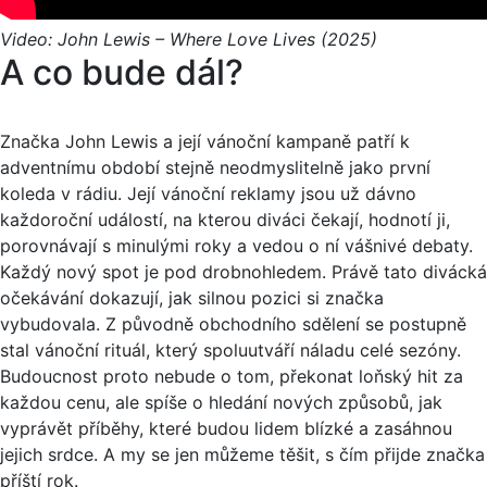
Video: John Lewis – Where Love Lives (2025)
A co bude dál?
Značka John Lewis a její vánoční kampaně patří k
adventnímu období stejně neodmyslitelně jako první
koleda v rádiu. Její vánoční reklamy jsou už dávno
každoroční událostí, na kterou diváci čekají, hodnotí ji,
porovnávají s minulými roky a vedou o ní vášnivé debaty.
Každý nový spot je pod drobnohledem. Právě tato divácká
očekávání dokazují, jak silnou pozici si značka
vybudovala. Z původně obchodního sdělení se postupně
stal vánoční rituál, který spoluutváří náladu celé sezóny.
Budoucnost proto nebude o tom, překonat loňský hit za
každou cenu, ale spíše o hledání nových způsobů, jak
vyprávět příběhy, které budou lidem blízké a zasáhnou
jejich srdce. A my se jen můžeme těšit, s čím přijde značka
příští rok.