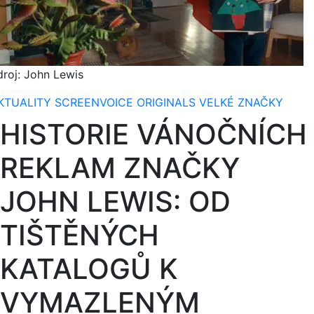
droj: John Lewis
KTUALITY
SCREENVOICE ORIGINALS
VELKÉ ZNAČKY
HISTORIE VÁNOČNÍCH
REKLAM ZNAČKY
JOHN LEWIS: OD
TIŠTĚNÝCH
KATALOGŮ K
VYMAZLENÝM