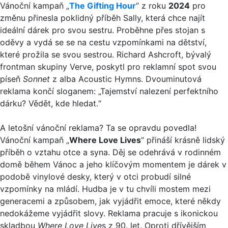
Vánoční kampaň „
The Gifting Hour
“ z roku
2024
pro
změnu přinesla poklidný příběh Sally, která chce najít
ideální dárek pro svou sestru. Proběhne přes stojan s
oděvy a vydá se se na cestu vzpomínkami na dětství,
které prožila se svou sestrou. Richard Ashcroft, bývalý
frontman skupiny Verve, poskytl pro reklamní spot svou
píseň
Sonnet
z alba Acoustic Hymns. Dvouminutová
reklama končí sloganem: „Tajemství nalezení perfektního
dárku? Vědět, kde hledat.“
A letošní vánoční reklama? Ta se opravdu povedla!
Vánoční kampaň „
Where Love Lives
“ přináší krásně lidský
příběh o vztahu otce a syna. Děj se odehrává v rodinném
domě během Vánoc a jeho klíčovým momentem je dárek v
podobě vinylové desky, který v otci probudí silné
vzpomínky na mládí. Hudba je v tu chvíli mostem mezi
generacemi a způsobem, jak vyjádřit emoce, které někdy
nedokážeme vyjádřit slovy. Reklama pracuje s ikonickou
skladbou
Where Love Live
s z 90. let. Oproti dřívějším