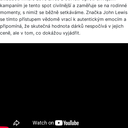
kampaním je tento spot civilnější a zaměřuje se na rodinné
momenty, s nimiž se běžně setkáváme. Značka John Lewis
se tímto přístupem vědomě vrací k autentickým emocím a
připomíná, že skutečná hodnota dárků nespočívá v jejich
ceně, ale v tom, co dokážou vyjádřit.