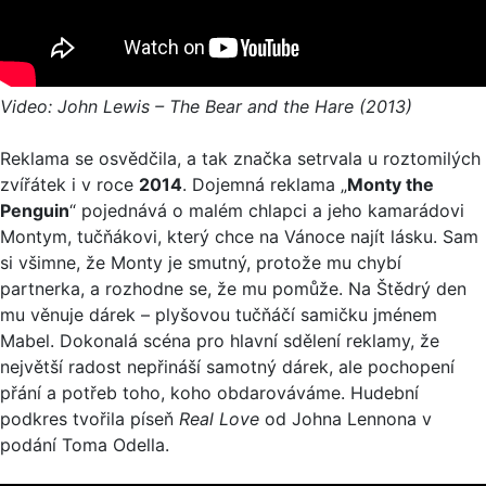
Video: John Lewis – The Bear and the Hare (2013)
Reklama se osvědčila, a tak značka setrvala u roztomilých
zvířátek i v roce
2014
. Dojemná reklama „
Monty the
Penguin
“ pojednává o malém chlapci a jeho kamarádovi
Montym, tučňákovi, který chce na Vánoce najít lásku. Sam
si všimne, že Monty je smutný, protože mu chybí
partnerka, a rozhodne se, že mu pomůže. Na Štědrý den
mu věnuje dárek – plyšovou tučňáčí samičku jménem
Mabel. Dokonalá scéna pro hlavní sdělení reklamy, že
největší radost nepřináší samotný dárek, ale pochopení
přání a potřeb toho, koho obdarováváme. Hudební
podkres tvořila píseň
Real Love
od Johna Lennona v
podání Toma Odella.