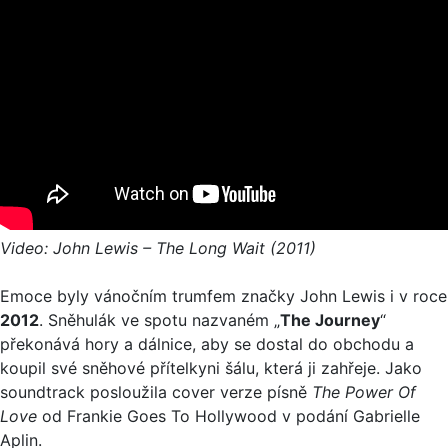
Video: John Lewis – The Long Wait (2011)
Emoce byly vánočním trumfem značky John Lewis i v roce
2012
. Sněhulák ve spotu nazvaném „
The Journey
“
překonává hory a dálnice, aby se dostal do obchodu a
koupil své sněhové přítelkyni šálu, která ji zahřeje. Jako
soundtrack posloužila cover verze písně
The Power Of
Love
od Frankie Goes To Hollywood v podání Gabrielle
Aplin.