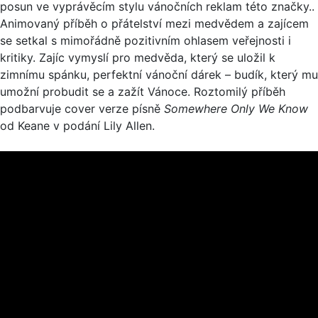
posun ve vyprávěcím stylu vánočních reklam této značky..
Animovaný příběh o přátelství mezi medvědem a zajícem
se setkal s mimořádně pozitivním ohlasem veřejnosti i
kritiky. Zajíc vymyslí pro medvěda, který se uložil k
zimnímu spánku, perfektní vánoční dárek – budík, který mu
umožní probudit se a zažít Vánoce. Roztomilý příběh
podbarvuje cover verze písně
Somewhere Only We Know
od Keane v podání Lily Allen.