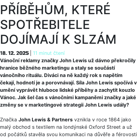
PŘÍBĚHŮM, KTERÉ
SPOTŘEBITELE
DOJÍMAJÍ K SLZÁM
18. 12. 2025
18. 12. 2025
|
11 minut čtení
Vánoční reklamy značky John Lewis už dávno překročily
hranice běžného marketingu a staly se součástí
vánočního rituálu. Diváci na ně každý rok s napětím
čekají, hodnotí je a porovnávají. Síla John Lewis spočívá v
umění vyprávět hluboce lidské příběhy a zachytit kouzlo
Vánoc. Jak šel čas s vánočními kampaněmi značky a jaké
změny se v marketingové strategii John Lewis udály?
Značka
John Lewis & Partners
vznikla v roce 1864 jako
malý obchod s textilem na londýnské Oxford Street a už
od počátků stavěla svou komunikaci na důvěře a férovosti