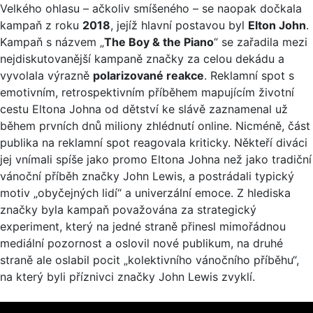
Velkého ohlasu – ačkoliv smíšeného – se naopak dočkala
kampaň z roku
2018
, jejíž hlavní postavou byl
Elton John
.
Kampaň s názvem „
The Boy & the Piano
“ se zařadila mezi
nejdiskutovanější kampaně značky za celou dekádu a
vyvolala výrazně
polarizované reakce
. Reklamní spot s
emotivním, retrospektivním příběhem mapujícím životní
cestu Eltona Johna od dětství ke slávě zaznamenal už
během prvních dnů miliony zhlédnutí online. Nicméně, část
publika na reklamní spot reagovala kriticky. Někteří diváci
jej vnímali spíše jako promo Eltona Johna než jako tradiční
vánoční příběh značky John Lewis, a postrádali typický
motiv „obyčejných lidí“ a univerzální emoce. Z hlediska
značky byla kampaň považována za strategický
experiment, který na jedné straně přinesl mimořádnou
mediální pozornost a oslovil nové publikum, na druhé
straně ale oslabil pocit „kolektivního vánočního příběhu“,
na který byli příznivci značky John Lewis zvyklí.