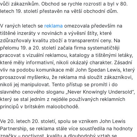
vůči zákazníkům. Obchod se rychle rozrostl a byl v 80.
letech 19. století přestavěn na větší obchodní dům.
V raných letech se
reklama
omezovala především na
tištěné inzeráty v novinách a vývěsní štíty, které
zdůrazňovaly kvalitu zboží a transparentní ceny. Na
přelomu 19. a 20. století začala firma systematičtěji
pracovat s vizuální reklamou, katalogy a tištěnými letáky,
které měly informativní, nikoli okázalý charakter. Zásadní
vliv na podobu komunikace měl John Spedan Lewis, který
prosazoval myšlenku, že reklama má sloužit zákazníkovi,
nikoli jej manipulovat. Tento přístup se promítl i do
slavného cenového sloganu „Never Knowingly Undersold“,
který se stal jedním z nejdéle používaných reklamních
principů v britském maloobchodě.
Ve 20. letech 20. století, spolu se vznikem John Lewis
Partnership, se reklama stále více soustředila na hodnoty
značky – poctivost, kvalitu a dlouhodobý vztah se