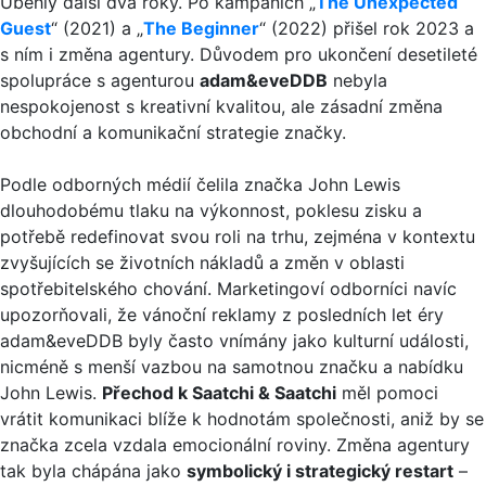
Uběhly další dva roky. Po kampaních „
The Unexpected
Guest
“ (2021) a „
The Beginner
“ (2022) přišel rok 2023 a
s ním i změna agentury. Důvodem pro ukončení desetileté
spolupráce s agenturou
adam&eveDDB
nebyla
nespokojenost s kreativní kvalitou, ale zásadní změna
obchodní a komunikační strategie značky.
Podle odborných médií čelila značka John Lewis
dlouhodobému tlaku na výkonnost, poklesu zisku a
potřebě redefinovat svou roli na trhu, zejména v kontextu
zvyšujících se životních nákladů a změn v oblasti
spotřebitelského chování. Marketingoví odborníci navíc
upozorňovali, že vánoční reklamy z posledních let éry
adam&eveDDB byly často vnímány jako kulturní události,
nicméně s menší vazbou na samotnou značku a nabídku
John Lewis.
Přechod k Saatchi & Saatchi
měl pomoci
vrátit komunikaci blíže k hodnotám společnosti, aniž by se
značka zcela vzdala emocionální roviny. Změna agentury
tak byla chápána jako
symbolický i strategický restart
–