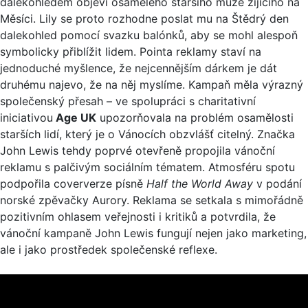
dalekohledem objeví osamělého staršího muže žijícího na
Měsíci. Lily se proto rozhodne poslat mu na Štědrý den
dalekohled pomocí svazku balónků, aby se mohl alespoň
symbolicky přiblížit lidem. Pointa reklamy staví na
jednoduché myšlence, že nejcennějším dárkem je dát
druhému najevo, že na něj myslíme. Kampaň měla výrazný
společenský přesah – ve spolupráci s charitativní
iniciativou
Age UK
upozorňovala na problém osamělosti
starších lidí, který je o Vánocích obzvlášť citelný. Značka
John Lewis tehdy poprvé otevřeně propojila vánoční
reklamu s palčivým sociálním tématem. Atmosféru spotu
podpořila coververze písně
Half the World Away
v podání
norské zpěvačky Aurory. Reklama se setkala s mimořádně
pozitivním ohlasem veřejnosti i kritiků a potvrdila, že
vánoční kampaně John Lewis fungují nejen jako marketing,
ale i jako prostředek společenské reflexe.