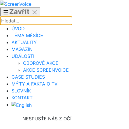
Přejít
k
Zavřít
obsahu
ÚVOD
TÉMA MĚSÍCE
AKTUALITY
MAGAZÍN
UDÁLOSTI
OBOROVÉ AKCE
AKCE SCREENVOICE
CASE STUDIES
MÝTY A FAKTA O TV
SLOVNÍK
KONTAKT
NESPUSŤE NÁS Z OČÍ