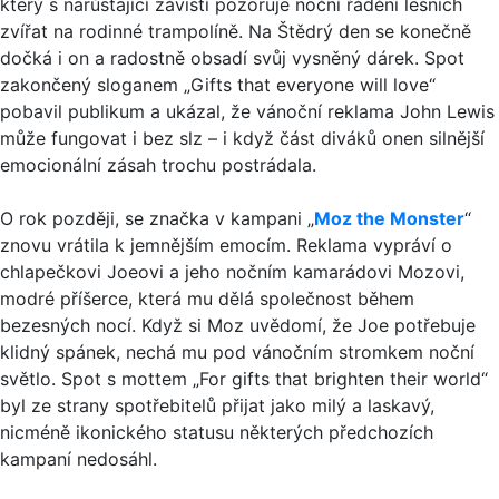
který s narůstající závistí pozoruje noční řádění lesních
zvířat na rodinné trampolíně. Na Štědrý den se konečně
dočká i on a radostně obsadí svůj vysněný dárek. Spot
zakončený sloganem „Gifts that everyone will love“
pobavil publikum a ukázal, že vánoční reklama John Lewis
může fungovat i bez slz – i když část diváků onen silnější
emocionální zásah trochu postrádala.
O rok později, se značka v kampani „
Moz the Monster
“
znovu vrátila k jemnějším emocím. Reklama vypráví o
chlapečkovi Joeovi a jeho nočním kamarádovi Mozovi,
modré příšerce, která mu dělá společnost během
bezesných nocí. Když si Moz uvědomí, že Joe potřebuje
klidný spánek, nechá mu pod vánočním stromkem noční
světlo. Spot s mottem „For gifts that brighten their world“
byl ze strany spotřebitelů přijat jako milý a laskavý,
nicméně ikonického statusu některých předchozích
kampaní nedosáhl.