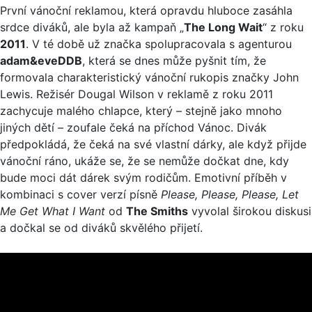
První vánoční reklamou, která opravdu hluboce zasáhla
srdce diváků, ale byla až kampaň „
The Long Wait
“ z roku
2011
. V té době už značka spolupracovala s agenturou
adam&eveDDB
, která se dnes může pyšnit tím, že
formovala charakteristický vánoční rukopis značky John
Lewis. Režisér Dougal Wilson v reklamě z roku 2011
zachycuje malého chlapce, který – stejně jako mnoho
jiných dětí – zoufale čeká na příchod Vánoc. Divák
předpokládá, že čeká na své vlastní dárky, ale když přijde
vánoční ráno, ukáže se, že se nemůže dočkat dne, kdy
bude moci dát dárek svým rodičům. Emotivní příběh v
kombinaci s cover verzí písně
Please, Please, Please, Let
Me Get What I Want
od
The Smiths
vyvolal širokou diskusi
a dočkal se od diváků skvělého přijetí.