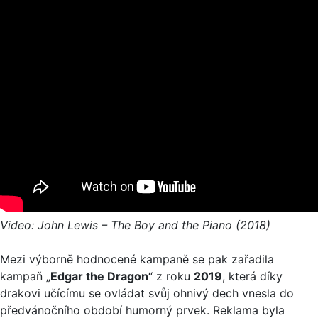
Video: John Lewis – The Boy and the Piano (2018)
Mezi výborně hodnocené kampaně se pak zařadila
kampaň „
Edgar the Dragon
“ z roku
2019
, která díky
drakovi učícímu se ovládat svůj ohnivý dech vnesla do
předvánočního období humorný prvek. Reklama byla