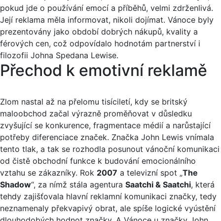
pokud jde o používání emocí a příběhů, velmi zdrženlivá.
Její reklama měla informovat, nikoli dojímat. Vánoce byly
prezentovány jako období dobrých nákupů, kvality a
férových cen, což odpovídalo hodnotám partnerství i
filozofii Johna Spedana Lewise.
Přechod k emotivní reklamě
Zlom nastal až na přelomu tisíciletí, kdy se britský
maloobchod začal výrazně proměňovat v důsledku
zvyšující se konkurence, fragmentace médií a narůstající
potřeby diferenciace značek. Značka John Lewis vnímala
tento tlak, a tak se rozhodla posunout vánoční komunikaci
od čistě obchodní funkce k budování emocionálního
vztahu se zákazníky. Rok
2007
a televizní spot „
The
Shadow
“, za nímž stála agentura
Saatchi & Saatchi
, která
tehdy zajišťovala hlavní reklamní komunikaci značky, tedy
neznamenaly překvapivý obrat, ale spíše logické vyústění
dlouhodobých hodnot značky. A Vánoce u značky John