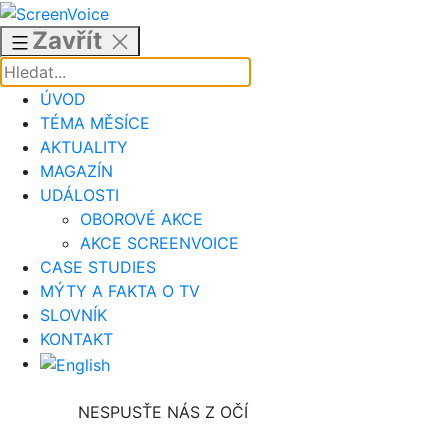
Přejít
k
Zavřít
obsahu
ÚVOD
TÉMA MĚSÍCE
AKTUALITY
MAGAZÍN
UDÁLOSTI
OBOROVÉ AKCE
AKCE SCREENVOICE
CASE STUDIES
MÝTY A FAKTA O TV
SLOVNÍK
KONTAKT
NESPUSŤE NÁS Z OČÍ