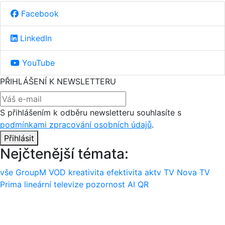
Facebook
LinkedIn
YouTube
PŘIHLÁŠENÍ K NEWSLETTERU
S přihlášením k odběru newsletteru souhlasíte s
podmínkami zpracování osobních údajů
.
Přihlásit
Nejčtenější témata:
vše
GroupM
VOD
kreativita
efektivita
aktv
TV Nova
TV
Prima
lineární televize
pozornost
AI
QR