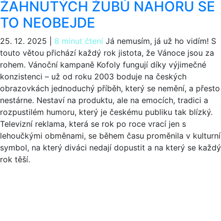
ŽAHNUTÝCH ŽUBŮ NAHORU SE
TO NEOBEJDE
25. 12. 2025
|
8 minut čtení
Já nemusím, já už ho vidím! S
touto větou přichází každý rok jistota, že Vánoce jsou za
rohem. Vánoční kampaně Kofoly fungují díky výjimečné
konzistenci – už od roku 2003 boduje na českých
obrazovkách jednoduchý příběh, který se nemění, a přesto
nestárne. Nestaví na produktu, ale na emocích, tradici a
rozpustilém humoru, který je českému publiku tak blízký.
Televizní reklama, která se rok po roce vrací jen s
lehoučkými obměnami, se během času proměnila v kulturní
symbol, na který diváci nedají dopustit a na který se každý
rok těší.