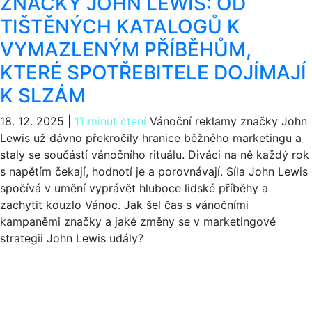
ZNAČKY JOHN LEWIS: OD
TIŠTĚNÝCH KATALOGŮ K
VYMAZLENÝM PŘÍBĚHŮM,
KTERÉ SPOTŘEBITELE DOJÍMAJÍ
K SLZÁM
18. 12. 2025
|
11 minut čtení
Vánoční reklamy značky John
Lewis už dávno překročily hranice běžného marketingu a
staly se součástí vánočního rituálu. Diváci na ně každý rok
s napětím čekají, hodnotí je a porovnávají. Síla John Lewis
spočívá v umění vyprávět hluboce lidské příběhy a
zachytit kouzlo Vánoc. Jak šel čas s vánočními
kampaněmi značky a jaké změny se v marketingové
strategii John Lewis udály?