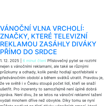
VÁNOČNÍ VLNA VRCHOLÍ:
ZNAČKY, KTERÉ TELEVIZNÍ
REKLAMOU ZASÁHLY DIVÁKY
PŘÍMO DO SRDCE
1. 12. 2025
|
6 minut čtení
Příslovečný pytel se roztrhl
nejen s vánočními reklamami, ale také se různými
průzkumy a odhady, kolik peněz hodlají spotřebitelé v
předvánočním období a během svátků utratit. Pravdou je,
že ve světě i v Česku stoupá počet lidí, kteří se snaží
ušetřit. Pro inzerenty to samozřejmě není úplně dobrá
zpráva. Není divu, že se letos na vánoční reklamní tažení
vydali mnohem dříve než obvykle. Díky tomu se nyní
můžete podívat na třetí dávku vánočních emocí, které