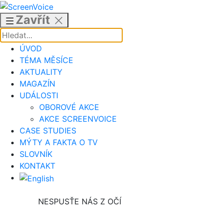
Přejít
k
Zavřít
obsahu
ÚVOD
TÉMA MĚSÍCE
AKTUALITY
MAGAZÍN
UDÁLOSTI
OBOROVÉ AKCE
AKCE SCREENVOICE
CASE STUDIES
MÝTY A FAKTA O TV
SLOVNÍK
KONTAKT
NESPUSŤE NÁS Z OČÍ