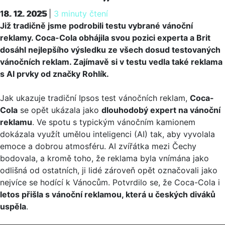
18. 12. 2025
18. 12. 2025
|
3 minuty čtení
Již tradičně jsme podrobili testu vybrané vánoční
reklamy. Coca-Cola obhájila svou pozici experta a Brit
dosáhl nejlepšího výsledku ze všech dosud testovaných
vánočních reklam. Zajímavě si v testu vedla také reklama
s AI prvky od značky Rohlík.
Jak ukazuje tradiční Ipsos test vánočních reklam,
Coca-
Cola
se opět ukázala jako
dlouhodobý expert na vánoční
reklamu
. Ve spotu s typickým vánočním kamionem
dokázala využít umělou inteligenci (AI) tak, aby vyvolala
emoce a dobrou atmosféru. AI zvířátka mezi Čechy
bodovala, a kromě toho, že reklama byla vnímána jako
odlišná od ostatních, ji lidé zároveň opět označovali jako
nejvíce se hodící k Vánocům. Potvrdilo se, že Coca-Cola i
letos přišla s vánoční reklamou, která u českých diváků
uspěla
.