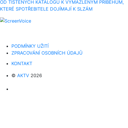
OD TIŠTĚNÝCH KATALOGŮ K VYMAZLENÝM PŘÍBĚHŮM,
KTERÉ SPOTŘEBITELE DOJÍMAJÍ K SLZÁM
PODMÍNKY UŽITÍ
ZPRACOVÁNÍ OSOBNÍCH ÚDAJŮ
KONTAKT
©
AKTV
2026