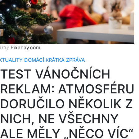
droj: Pixabay.com
KTUALITY
DOMÁCÍ
KRÁTKÁ ZPRÁVA
TEST VÁNOČNÍCH
REKLAM: ATMOSFÉRU
DORUČILO NĚKOLIK Z
NICH, NE VŠECHNY
ALE MĚLY „NĚCO VÍC“