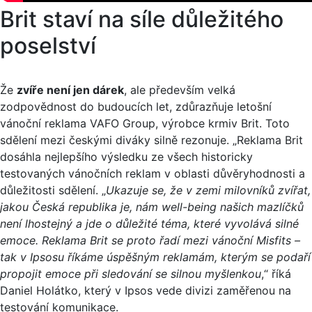
Brit staví na síle důležitého
poselství
Že
zvíře není jen dárek
, ale především velká
zodpovědnost do budoucích let, zdůrazňuje letošní
vánoční reklama VAFO Group, výrobce krmiv Brit. Toto
sdělení mezi českými diváky silně rezonuje. „Reklama Brit
dosáhla nejlepšího výsledku ze všech historicky
testovaných vánočních reklam v oblasti důvěryhodnosti a
důležitosti sdělení. „
Ukazuje se, že v zemi milovníků zvířat,
jakou Česká republika je, nám well-being našich mazlíčků
není lhostejný a jde o důležité téma, které vyvolává silné
emoce. Reklama Brit se proto řadí mezi vánoční Misfits –
tak v Ipsosu říkáme úspěšným reklamám, kterým se podaří
propojit emoce při sledování se silnou myšlenkou
,“ říká
Daniel Holátko, který v Ipsos vede divizi zaměřenou na
testování komunikace.