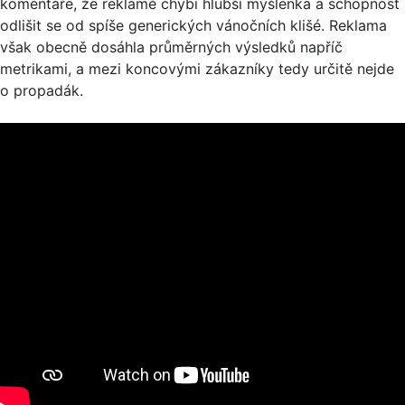
komentáře, že reklamě chybí hlubší myšlenka a schopnost
odlišit se od spíše generických vánočních klišé. Reklama
však obecně dosáhla průměrných výsledků napříč
metrikami, a mezi koncovými zákazníky tedy určitě nejde
o propadák.