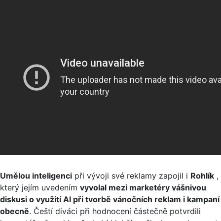
Umělou inteligenci
při vývoji své reklamy zapojil i
Rohlík
,
který jejím uvedením
vyvolal mezi marketéry vášnivou
diskusi o využití AI při tvorbě vánočních reklam i kampaní
obecně
. Čeští diváci při hodnocení částečně potvrdili