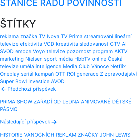
STANICE ŘADU POVINNOSTÍ
ŠTÍTKY
reklama
značka
TV Nova
TV Prima
streamování
lineární
televize
efektivita
VOD
kreativita
sledovanost
CTV
AI
SVOD
emoce
Voyo
televize
pozornost
program
AKTV
marketing
Nielsen
sport
média
HbbTV
online
Česká
televize
umělá inteligence
Media Club
Vánoce
Netflix
Oneplay
seriál
kampaň
OTT
ROI
generace Z
zpravodajství
Super Bowl
investice
AVOD
Navigace
Předchozí příspěvek
pro
PRIMA SHOW ZAŘADÍ OD LEDNA ANIMOVANÉ DĚTSKÉ
PÁSMO
příspěvek
Následující příspěvek
HISTORIE VÁNOČNÍCH REKLAM ZNAČKY JOHN LEWIS: