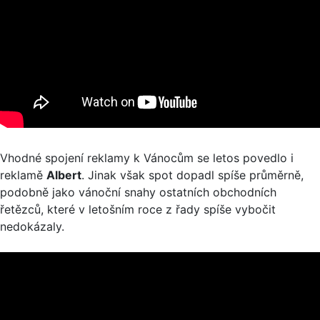
Vhodné spojení reklamy k Vánocům se letos povedlo i
reklamě
Albert
. Jinak však spot dopadl spíše průměrně,
podobně jako vánoční snahy ostatních obchodních
řetězců, které v letošním roce z řady spíše vybočit
nedokázaly.