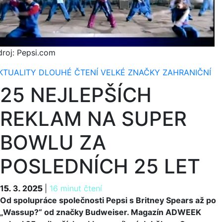
droj: Pepsi.com
KTUALITY
DLOUHÉ ČTENÍ
VELKÉ ZNAČKY
ZAHRANIČNÍ
25 NEJLEPŠÍCH
REKLAM NA SUPER
BOWLU ZA
POSLEDNÍCH 25 LET
15. 3. 2025
15. 3. 2025
|
16 minut čtení
Od spolupráce společnosti Pepsi s Britney Spears až po
„Wassup?“ od značky Budweiser. Magazín ADWEEK