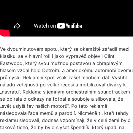
Ve dvouminutovém spotu, který se okamžitě zařadil mezi
klasiku, se v hlavní roli i jako vypravěč objevil Clint
Eastwood, který svou mužnou postavou a chraplavým
hlasem vzdal hold Detroitu a americkému automobilovému
průmyslu. Reklamní spot však zašel mnohem dál. Vystihl
náladu veřejnosti po velké recesi a mobilizoval diváky k
„návratu“. Reklama s jemným orchestrálním soundtrackem
se opírala o odkazy na fotbal a souboje a slibovala, že
„svět uslyší řev našich motorů“. Po této reklamě
následovala řada memů a parodií. Nicméně ti, kteří tehdy
reklamu sledovali, dodnes vzpomínají, že v celé zemi bylo
takové ticho, že by bylo slyšet špendlík, který upadl na