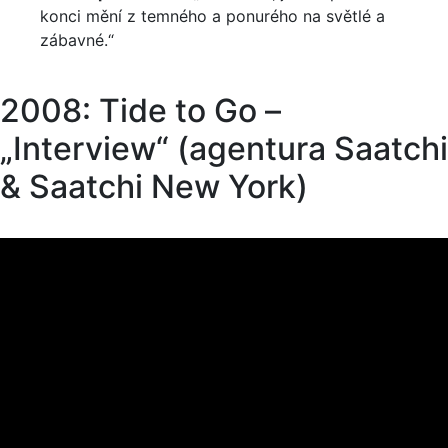
konci mění z temného a ponurého na světlé a
zábavné.“
2008: Tide to Go –
„Interview“ (agentura Saatchi
& Saatchi New York)