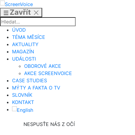
Přejít
k
Zavřít
obsahu
ÚVOD
TÉMA MĚSÍCE
AKTUALITY
MAGAZÍN
UDÁLOSTI
OBOROVÉ AKCE
AKCE SCREENVOICE
CASE STUDIES
MÝTY A FAKTA O TV
SLOVNÍK
KONTAKT
NESPUSŤE NÁS Z OČÍ