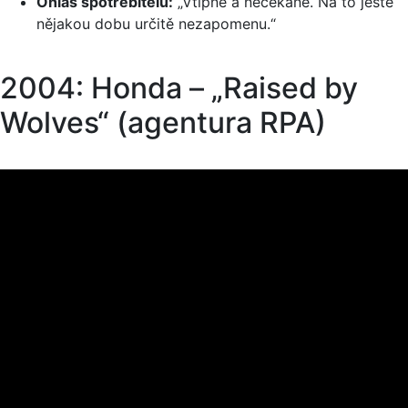
Ohlas spotřebitelů:
„Vtipné a nečekané. Na to ještě
nějakou dobu určitě nezapomenu.“
2004: Honda – „Raised by
Wolves“ (agentura RPA)