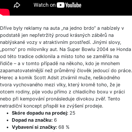
Dříve byly reklamy na auta „na jedno brdo“ a nabízely v
podstatě jen nepřetržitý proud krásných záběrů na
nablýskané vozy v atraktivním prostředí. Jinými slovy,
„porno“ pro milovníky aut. Na Super Bowlu 2004 se Honda
od této tradice odklonila a místo toho se zaměřila na
řidiče – a v tomto případě na někoho, kdo je mnohem
zapamatovatelnější než průměrný člověk jedoucí do práce.
Herec a komik Scott Adsit ztvárnil muže, neškodného
tvora vychovaného mezi vlky, který kromě toho, že je
otcem rodiny, pije vodu přímo z chladicího boxu v práci
nebo při kempování pronásleduje divokou zvěř. Tento
netradiční koncept přispěl ke zvýšení prodeje.
Skóre dopadu na prodej:
25
Dopad na značku:
6
Vybavení si značky:
68 %