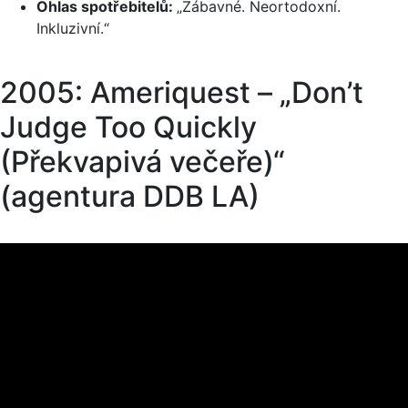
Ohlas spotřebitelů:
„Zábavné. Neortodoxní.
Inkluzivní.“
2005: Ameriquest – „Don’t
Judge Too Quickly
(Překvapivá večeře)“
(agentura DDB LA)