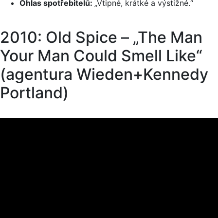
Ohlas spotřebitelů:
„Vtipné, krátké a výstižné.“
2010: Old Spice – „The Man
Your Man Could Smell Like“
(agentura Wieden+Kennedy
Portland)