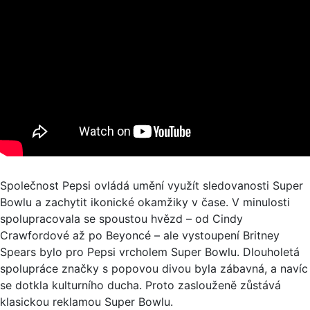
Společnost Pepsi ovládá umění využít sledovanosti Super
Bowlu a zachytit ikonické okamžiky v čase. V minulosti
spolupracovala se spoustou hvězd – od Cindy
Crawfordové až po Beyoncé – ale vystoupení Britney
Spears bylo pro Pepsi vrcholem Super Bowlu. Dlouholetá
spolupráce značky s popovou divou byla zábavná, a navíc
se dotkla kulturního ducha. Proto zaslouženě zůstává
klasickou reklamou Super Bowlu.