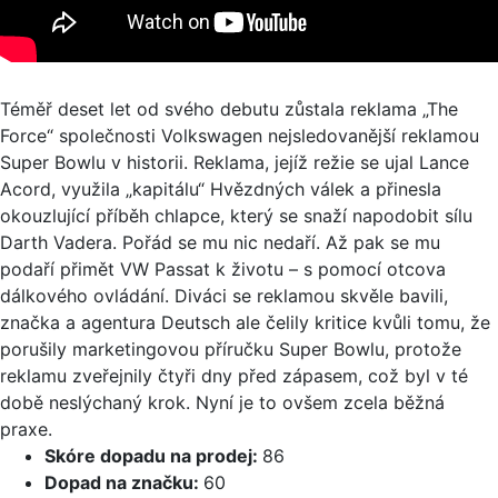
Téměř deset let od svého debutu zůstala reklama „The
Force“ společnosti Volkswagen nejsledovanější reklamou
Super Bowlu v historii. Reklama, jejíž režie se ujal Lance
Acord, využila „kapitálu“ Hvězdných válek a přinesla
okouzlující příběh chlapce, který se snaží napodobit sílu
Darth Vadera. Pořád se mu nic nedaří. Až pak se mu
podaří přimět VW Passat k životu – s pomocí otcova
dálkového ovládání. Diváci se reklamou skvěle bavili,
značka a agentura Deutsch ale čelily kritice kvůli tomu, že
porušily marketingovou příručku Super Bowlu, protože
reklamu zveřejnily čtyři dny před zápasem, což byl v té
době neslýchaný krok. Nyní je to ovšem zcela běžná
praxe.
Skóre dopadu na prodej:
86
Dopad na značku:
60