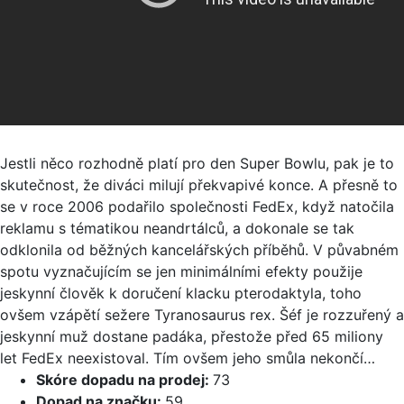
Jestli něco rozhodně platí pro den Super Bowlu, pak je to
skutečnost, že diváci milují překvapivé konce. A přesně to
se v roce 2006 podařilo společnosti FedEx, když natočila
reklamu s tématikou neandrtálců, a dokonale se tak
odklonila od běžných kancelářských příběhů. V půvabném
spotu vyznačujícím se jen minimálními efekty použije
jeskynní člověk k doručení klacku pterodaktyla, toho
ovšem vzápětí sežere Tyranosaurus rex. Šéf je rozzuřený a
jeskynní muž dostane padáka, přestože před 65 miliony
let FedEx neexistoval. Tím ovšem jeho smůla nekončí…
Skóre dopadu na prodej:
73
Dopad na značku:
59