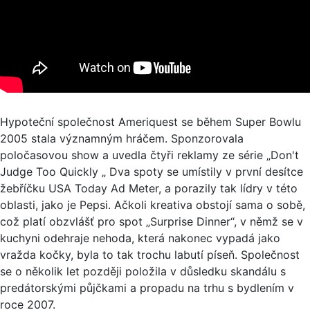
Hypoteční společnost Ameriquest se během Super Bowlu
2005 stala významným hráčem. Sponzorovala
poločasovou show a uvedla čtyři reklamy ze série „Don't
Judge Too Quickly „ Dva spoty se umístily v první desítce
žebříčku USA Today Ad Meter, a porazily tak lídry v této
oblasti, jako je Pepsi. Ačkoli kreativa obstojí sama o sobě,
což platí obzvlášť pro spot „Surprise Dinner“, v němž se v
kuchyni odehraje nehoda, která nakonec vypadá jako
vražda kočky, byla to tak trochu labutí píseň. Společnost
se o několik let později položila v důsledku skandálu s
predátorskými půjčkami a propadu na trhu s bydlením v
roce 2007.