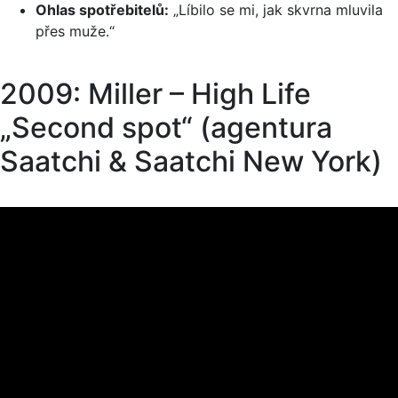
Ohlas spotřebitelů:
„Líbilo se mi, jak skvrna mluvila
přes muže.“
2009: Miller – High Life
„Second spot“ (agentura
Saatchi & Saatchi New York)