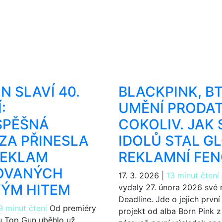
N SLAVÍ 40.
BLACKPINK, BT
:
UMĚNÍ PRODA
SPĚŠNÁ
COKOLIV. JAK 
ZA PŘINESLA
IDOLŮ STAL G
REKLAM
REKLAMNÍ FE
ROVANÝCH
17. 3. 2026
|
13 minut čtení
VÝM HITEM
vydaly 27. února 2026 své
Deadline. Jde o jejich prvn
9 minut čtení
Od premiéry
projekt od alba Born Pink 
u Top Gun uběhlo už