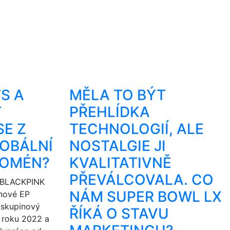
S A
MĚLA TO BÝT
T
PŘEHLÍDKA
SE Z
TECHNOLOGIÍ, ALE
LOBÁLNÍ
NOSTALGIE JI
NOMÉN?
KVALITATIVNĚ
PŘEVÁLCOVALA. CO
BLACKPINK
NÁM SUPER BOWL LX
 nové EP
í skupinový
ŘÍKÁ O STAVU
z roku 2022 a