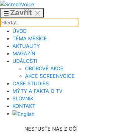
Přejít
k
Zavřít
obsahu
ÚVOD
TÉMA MĚSÍCE
AKTUALITY
MAGAZÍN
UDÁLOSTI
OBOROVÉ AKCE
AKCE SCREENVOICE
CASE STUDIES
MÝTY A FAKTA O TV
SLOVNÍK
KONTAKT
NESPUSŤE NÁS Z OČÍ