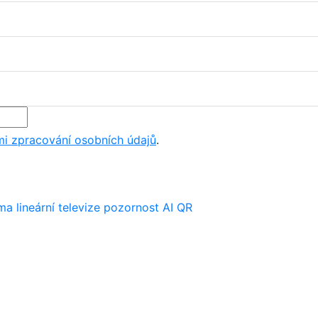
i zpracování osobních údajů
.
ima
lineární televize
pozornost
AI
QR