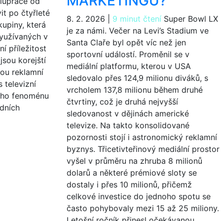
MARKETINGU?
olupráce od
it po čtyřleté
8. 2. 2026
|
9 minut čtení
Super Bowl LX
upiny, která
je za námi. Večer na Levi’s Stadium ve
využívaných v
Santa Claře byl opět víc než jen
ní příležitost
sportovní událostí. Proměnil se v
jsou korejští
mediální platformu, kterou v USA
ou reklamní
sledovalo přes 124,9 milionu diváků, s
s televizní
vrcholem 137,8 milionu během druhé
ního fenoménu
čtvrtiny, což je druhá nejvyšší
odních
sledovanost v dějinách americké
televize. Na takto konsolidované
pozornosti stojí i astronomický reklamní
byznys. Třicetivteřinový mediální prostor
vyšel v průměru na zhruba 8 milionů
dolarů a některé prémiové sloty se
dostaly i přes 10 milionů, přičemž
celkové investice do jednoho spotu se
často pohybovaly mezi 15 až 25 miliony.
Letošní ročník přinesl očekávanou