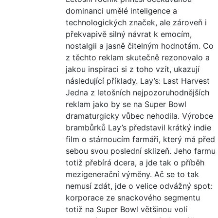
dominanci umělé inteligence a
technologických značek, ale zároveň i
překvapivě silný návrat k emocím,
nostalgii a jasně čitelným hodnotám. Co
z těchto reklam skutečně rezonovalo a
jakou inspiraci si z toho vzít, ukazují
následující příklady. Lay’s: Last Harvest
Jedna z letošních nejpozoruhodnějších
reklam jako by se na Super Bowl
dramaturgicky vůbec nehodila. Výrobce
brambůrků Lay’s představil krátký indie
film o stárnoucím farmáři, který má před
sebou svou poslední sklizeň. Jeho farmu
totiž přebírá dcera, a jde tak o příběh
mezigenerační výměny. Ač se to tak
nemusí zdát, jde o velice odvážný spot:
korporace ze snackového segmentu
totiž na Super Bowl většinou volí