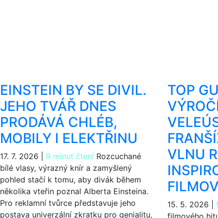
EINSTEIN BY SE DIVIL.
TOP GU
JEHO TVÁŘ DNES
VÝROČÍ
PRODÁVÁ CHLÉB,
VELEÚ
MOBILY I ELEKTŘINU
FRANŠÍ
VLNU 
17. 7. 2026
|
9 minut čtení
Rozcuchané
INSPI
bílé vlasy, výrazný knír a zamyšlený
pohled stačí k tomu, aby divák během
FILMO
několika vteřin poznal Alberta Einsteina.
Pro reklamní tvůrce představuje jeho
15. 5. 2026
|
postava univerzální zkratku pro genialitu,
filmového hit