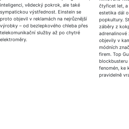
inteligenci, vědecký pokrok, ale také
čtyřicet let, 
sympatickou výstřednost. Einstein se
estetika dál o
proto objevil v reklamách na nejrůznější
popkultury. St
výrobky – od bezlepkového chleba přes
záběry z kokp
telekomunikační služby až po chytré
adrenalinové 
elektroměry.
objevily v ka
módních znače
firem. Top G
blockbusteru
fenomén, ke 
pravidelně vra