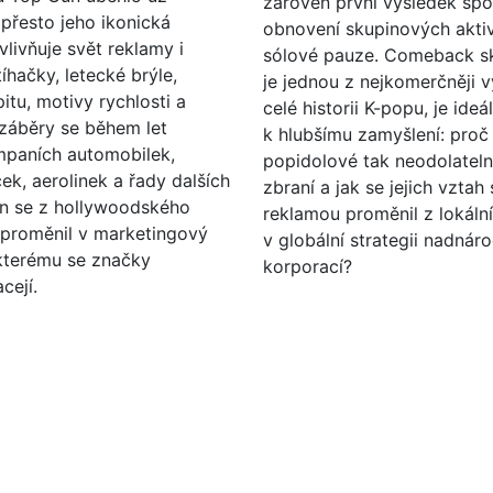
zároveň první výsledek sp
a přesto jeho ikonická
obnovení skupinových aktiv
vlivňuje svět reklamy i
sólové pauze. Comeback sk
íhačky, letecké brýle,
je jednou z nejkomerčněji 
itu, motivy rychlosti a
celé historii K-popu, je ideál
záběry se během let
k hlubšímu zamyšlení: proč 
mpaních automobilek,
popidolové tak neodolateln
k, aerolinek a řady dalších
zbraní a jak se jejich vztah 
un se z hollywoodského
reklamou proměnil z lokál
 proměnil v marketingový
v globální strategii nadnár
kterému se značky
korporací?
cejí.