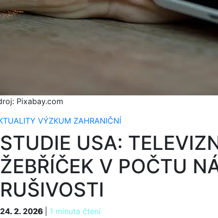
droj: Pixabay.com
KTUALITY
VÝZKUM
ZAHRANIČNÍ
STUDIE USA: TELEVIZ
ŽEBŘÍČEK V POČTU NÁ
RUŠIVOSTI
24. 2. 2026
24. 2. 2026
|
1 minuta čtení