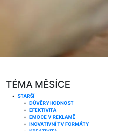
TÉMA MĚSÍCE
STARŠÍ
DŮVĚRYHODNOST
EFEKTIVITA
EMOCE V REKLAMĚ
INOVATIVNÍ TV FORMÁTY
KREATIVITA