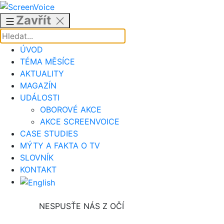
Přejít
k
Zavřít
obsahu
ÚVOD
TÉMA MĚSÍCE
AKTUALITY
MAGAZÍN
UDÁLOSTI
OBOROVÉ AKCE
AKCE SCREENVOICE
CASE STUDIES
MÝTY A FAKTA O TV
SLOVNÍK
KONTAKT
NESPUSŤE NÁS Z OČÍ