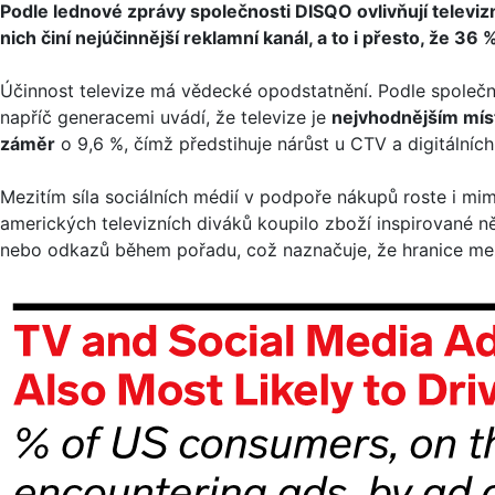
Podle lednové zprávy společnosti DISQO ovlivňují televiz
nich činí nejúčinnější reklamní kanál, a to i přesto, že 36 %
Účinnost televize má vědecké opodstatnění. Podle společ
napříč generacemi uvádí, že televize je
nejvhodnějším mís
záměr
o 9,6 %, čímž předstihuje nárůst u CTV a digitálních
Mezitím síla sociálních médií v podpoře nákupů roste i m
amerických televizních diváků koupilo zboží inspirovan
nebo odkazů během pořadu, což naznačuje, že hranice mezi