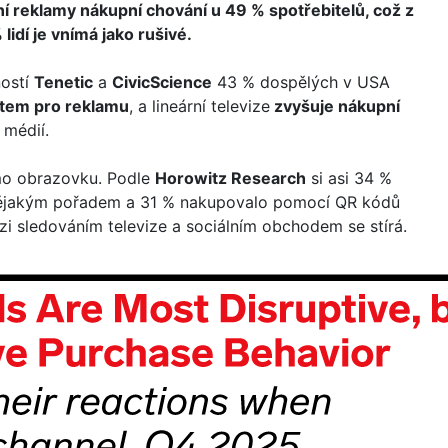
ní reklamy nákupní chování u 49 % spotřebitelů, což z
 lidí je vnímá jako rušivé.
ností
Tenetic
a
CivicScience
43 % dospělých v USA
tem pro reklamu
, a lineární televize
zvyšuje nákupní
 médií.
imo obrazovku. Podle
Horowitz Research
si asi 34 %
é nějakým pořadem a 31 % nakupovalo pomocí QR kódů
 sledováním televize a sociálním obchodem se stírá.