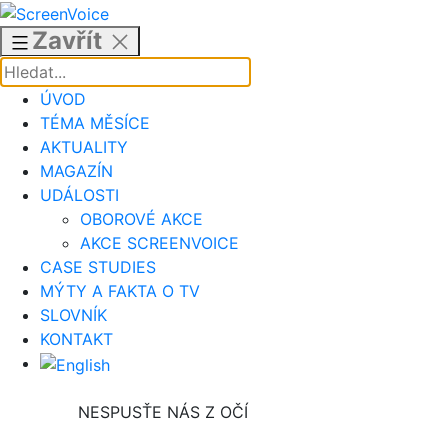
Přejít
k
Zavřít
obsahu
ÚVOD
TÉMA MĚSÍCE
AKTUALITY
MAGAZÍN
UDÁLOSTI
OBOROVÉ AKCE
AKCE SCREENVOICE
CASE STUDIES
MÝTY A FAKTA O TV
SLOVNÍK
KONTAKT
NESPUSŤE NÁS Z OČÍ