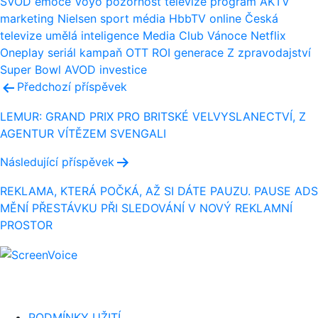
SVOD
emoce
Voyo
pozornost
televize
program
AKTV
marketing
Nielsen
sport
média
HbbTV
online
Česká
televize
umělá inteligence
Media Club
Vánoce
Netflix
Oneplay
seriál
kampaň
OTT
ROI
generace Z
zpravodajství
Super Bowl
AVOD
investice
Navigace
Předchozí příspěvek
pro
LEMUR: GRAND PRIX PRO BRITSKÉ VELVYSLANECTVÍ, Z
AGENTUR VÍTĚZEM SVENGALI
příspěvek
Následující příspěvek
REKLAMA, KTERÁ POČKÁ, AŽ SI DÁTE PAUZU. PAUSE ADS
MĚNÍ PŘESTÁVKU PŘI SLEDOVÁNÍ V NOVÝ REKLAMNÍ
PROSTOR
PODMÍNKY UŽITÍ