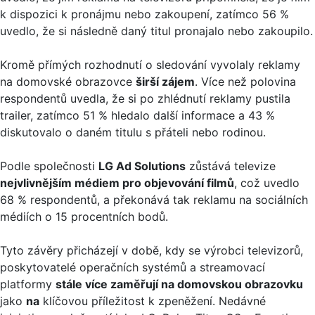
k dispozici k pronájmu nebo zakoupení, zatímco 56 %
uvedlo, že si následně daný titul pronajalo nebo zakoupilo.
Kromě přímých rozhodnutí o sledování vyvolaly reklamy
na domovské obrazovce
širší zájem
. Více než polovina
respondentů uvedla, že si po zhlédnutí reklamy pustila
trailer, zatímco 51 % hledalo další informace a 43 %
diskutovalo o daném titulu s přáteli nebo rodinou.
Podle společnosti
LG Ad Solutions
zůstává televize
nejvlivnějším médiem pro objevování filmů
, což uvedlo
68 % respondentů, a překonává tak reklamu na sociálních
médiích o 15 procentních bodů.
Tyto závěry přicházejí v době, kdy se výrobci televizorů,
poskytovatelé operačních systémů a streamovací
platformy
stále více zaměřují na domovskou obrazovku
jako
na
klíčovou příležitost k zpeněžení. Nedávné