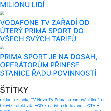
MILIONU LIDÍ
VODAFONE TV ZAŘADÍ OD
ÚTERÝ PRIMA SPORT DO
VŠECH SVÝCH TARIFŮ
PRIMA SPORT JE NA DOSAH,
OPERÁTORŮM PŘINESE
STANICE ŘADU POVINNOSTÍ
ŠTÍTKY
reklama
značka
TV Nova
TV Prima
streamování
lineární
televize
efektivita
VOD
kreativita
sledovanost
CTV
AI