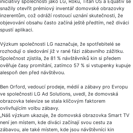
iniciativy společností jako LG, Roku, Titan OS a Equativ se
snažily otevřít prémiový inventář domovské obrazovky
inzerentům, což odráží rostoucí uznání skutečnosti, že
objevování obsahu často začíná ještě předtím, než diváci
spustí aplikaci.
Výzkum společnosti LG naznačuje, že spotřebitelé se
rozhodují o sledování již v rané fázi zábavního zážitku.
Společnost zjistila, že 81 % návštěvníků kin si předem
ověřuje časy promítání, zatímco 57 % si vstupenky kupuje
alespoň den před návštěvou.
Ben Orford, vedoucí prodeje, médií a zábavy pro Evropu
ve společnosti LG Ad Solutions, uvedl, že domovská
obrazovka televize se stala klíčovým faktorem
ovlivňujícím volbu zábavy.
„Náš výzkum ukazuje, že domovská obrazovka Smart TV
není jen místem, kde diváci začínají svou cestu za
zábavou, ale také místem, kde jsou návštěvníci kin