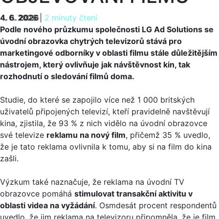
4. 6. 2026
4. 6. 2026
|
2 minuty čtení
Podle nového průzkumu společnosti LG Ad Solutions se
úvodní obrazovka chytrých televizorů stává pro
marketingové odborníky v oblasti filmu stále důležitějším
nástrojem, který ovlivňuje jak návštěvnost kin, tak
rozhodnutí o sledování filmů doma.
Studie, do které se zapojilo více než 1 000 britských
uživatelů připojených televizí, kteří pravidelně navštěvují
kina, zjistila, že 93 % z nich vidělo na úvodní obrazovce
své televize
reklamu na nový film
, přičemž 35 % uvedlo,
že je tato reklama ovlivnila k tomu, aby si na film do kina
zašli.
Výzkum také naznačuje, že reklama na úvodní TV
obrazovce pomáhá
stimulovat transakční aktivitu v
oblasti videa na vyžádání
. Osmdesát procent respondentů
uvedlo, že jim reklama na televizoru připomněla, že je film