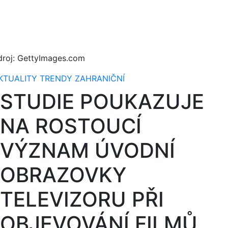
droj: GettyImages.com
KTUALITY
TRENDY
ZAHRANIČNÍ
STUDIE POUKAZUJE
NA ROSTOUCÍ
VÝZNAM ÚVODNÍ
OBRAZOVKY
TELEVIZORU PŘI
OBJEVOVÁNÍ FILMŮ