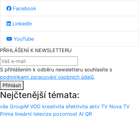
Facebook
LinkedIn
YouTube
PŘIHLÁŠENÍ K NEWSLETTERU
S přihlášením k odběru newsletteru souhlasíte s
podmínkami zpracování osobních údajů
.
Přihlásit
Nejčtenější témata:
vše
GroupM
VOD
kreativita
efektivita
aktv
TV Nova
TV
Prima
lineární televize
pozornost
AI
QR