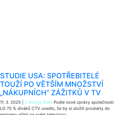
STUDIE USA: SPOTŘEBITELÉ
TOUŽÍ PO VĚTŠÍM MNOŽSTVÍ
„NÁKUPNÍCH“ ZÁŽITKŮ V TV
11. 3. 2025
|
2 minuty čtení
Podle nové zprávy společnosti
LG 70 % diváků CTV uvedlo, že by si uložili produkty do
seznamu přání na svém televizoru.