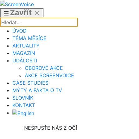
Přejít
k
Zavřít
obsahu
ÚVOD
TÉMA MĚSÍCE
AKTUALITY
MAGAZÍN
UDÁLOSTI
OBOROVÉ AKCE
AKCE SCREENVOICE
CASE STUDIES
MÝTY A FAKTA O TV
SLOVNÍK
KONTAKT
NESPUSŤE NÁS Z OČÍ