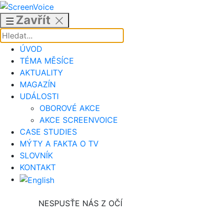
Přejít
k
Zavřít
obsahu
ÚVOD
TÉMA MĚSÍCE
AKTUALITY
MAGAZÍN
UDÁLOSTI
OBOROVÉ AKCE
AKCE SCREENVOICE
CASE STUDIES
MÝTY A FAKTA O TV
SLOVNÍK
KONTAKT
NESPUSŤE NÁS Z OČÍ