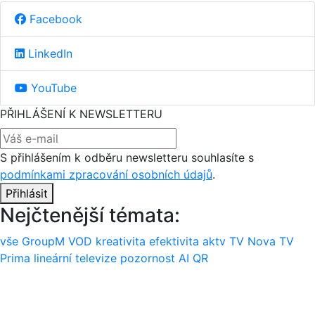
Facebook
LinkedIn
YouTube
PŘIHLÁŠENÍ K NEWSLETTERU
S přihlášením k odběru newsletteru souhlasíte s
podmínkami zpracování osobních údajů
.
Přihlásit
Nejčtenější témata:
vše
GroupM
VOD
kreativita
efektivita
aktv
TV Nova
TV
Prima
lineární televize
pozornost
AI
QR