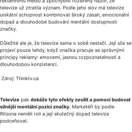
reklamnímu médiu a zpochybnil rozšířený názor, že
televize už ztratila význam. Podle jeho slov má televize
unikátní schopnost kombinovat široký zásah, emocionální
dopad a dlouhodobé budování mentální dostupnosti
značky.
Důležité ale je, že televize sama o sobě nestačí. Její síla se
projeví pouze tehdy, když značka pracuje se správnými
principy reklamy: emocemi, jasnou rozpoznatelností a
dlouhodobou konzistencí.
Zdroj: Thinktv.ca
Televize
pak
dokáže tyto efekty zesílit a pomoci budovat
silnější mentální pozici značky
. Marketéři by podle
Ritsona neměli roli a její skutečný dopad televize
podceňovat.