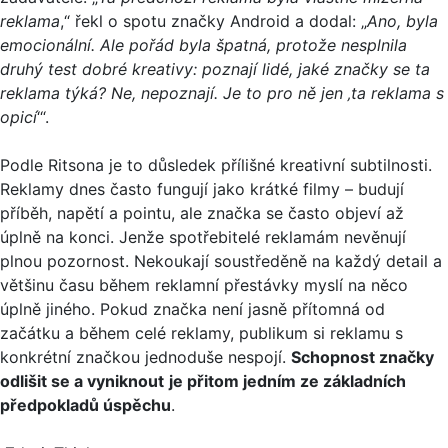
reklama
,“ řekl o spotu značky Android a dodal: „
Ano, byla
emocionální. Ale pořád byla špatná, protože nesplnila
druhý test dobré kreativy: poznají lidé, jaké značky se ta
reklama týká? Ne, nepoznají. Je to pro ně jen ‚ta reklama s
opicí
‘“.
Podle Ritsona je to důsledek přílišné kreativní subtilnosti.
Reklamy dnes často fungují jako krátké filmy – budují
příběh, napětí a pointu, ale značka se často objeví až
úplně na konci. Jenže spotřebitelé reklamám nevěnují
plnou pozornost. Nekoukají soustředěně na každý detail a
většinu času během reklamní přestávky myslí na něco
úplně jiného. Pokud značka není jasně přítomná od
začátku a během celé reklamy, publikum si reklamu s
konkrétní značkou jednoduše nespojí.
Schopnost značky
odlišit se a vyniknout
je přitom jedním ze základních
předpokladů úspěchu
.