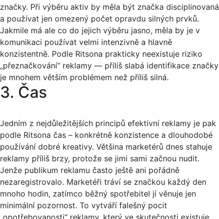
značky. Při výběru aktiv by měla být značka disciplinovaná
a používat jen omezený počet opravdu silných prvků.
Jakmile má ale co do jejich výběru jasno, měla by je v
komunikaci používat velmi intenzivně a hlavně
konzistentně. Podle Ritsona prakticky neexistuje riziko
„přeznačkování“ reklamy — příliš slabá identifikace značky
je mnohem větším problémem než příliš silná.
3. Čas
Jedním z nejdůležitějších principů efektivní reklamy je pak
podle Ritsona čas – konkrétně konzistence a dlouhodobé
používání dobré kreativy. Většina marketérů dnes stahuje
reklamy příliš brzy, protože se jimi sami začnou nudit.
Jenže publikum reklamu často ještě ani pořádně
nezaregistrovalo. Marketéři tráví se značkou každý den
mnoho hodin, zatímco běžný spotřebitel jí věnuje jen
minimální pozornost. To vytváří falešný pocit
„opotřebovanosti“ reklamy, který ve skutečnosti existuje