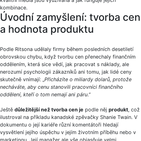
kombinace.
Úvodní zamyšlení: tvorba cen
a hodnota produktu
Podle Ritsona udělaly firmy během posledních desetiletí
obrovskou chybu, když tvorbu cen přenechaly finančním
oddělením, která sice vědí, jak pracovat s náklady, ale
nerozumí psychologii zákazníků ani tomu, jak lidé ceny
skutečně vnímají: „
Přicházíte o miliardy dolarů, protože
necháváte, aby cenu stanovili pracovníci finančního
oddělení, kteří o tom nemají ani páru
.“
Ještě
důležitější než tvorba cen je
podle něj
produkt
, což
ilustroval na příkladu kanadské zpěvačky Shanie Twain. V
dokumentu o její kariéře různí komentátoři hledají
vysvětlení jejího úspěchu v jejím životním příběhu nebo v
marketingu. Její manažer ale vše objasňuje velmi