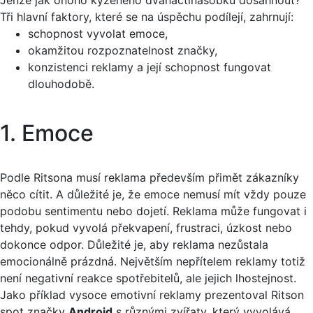
Tři hlavní faktory, které se na úspěchu podílejí, zahrnují:
schopnost vyvolat emoce,
okamžitou rozpoznatelnost značky,
konzistenci reklamy a její schopnost fungovat
dlouhodobě.
1. Emoce
Podle Ritsona musí reklama především přimět zákazníky
něco cítit. A důležité je, že emoce nemusí mít vždy pouze
podobu sentimentu nebo dojetí. Reklama může fungovat i
tehdy, pokud vyvolá překvapení, frustraci, úzkost nebo
dokonce odpor. Důležité je, aby reklama nezůstala
emocionálně prázdná. Největším nepřítelem reklamy totiž
není negativní reakce spotřebitelů, ale jejich lhostejnost.
Jako příklad vysoce emotivní reklamy prezentoval Ritson
spot značky
Android
s různými zvířaty, který vyvolává