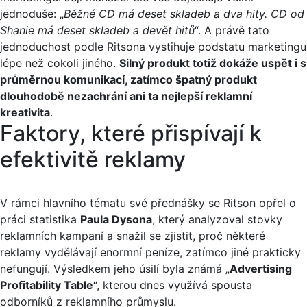
jednoduše: „
Běžné CD má deset skladeb a dva hity. CD od
Shanie má deset skladeb a devět hitů
“. A právě tato
jednoduchost podle Ritsona vystihuje podstatu marketingu
lépe než cokoli jiného.
Silný produkt totiž dokáže uspět i s
průměrnou komunikací, zatímco špatný produkt
dlouhodobě nezachrání ani ta nejlepší reklamní
kreativita
.
Faktory, které přispívají k
efektivitě reklamy
V rámci hlavního tématu své přednášky se Ritson opřel o
práci statistika
Paula Dysona
, který analyzoval stovky
reklamních kampaní a snažil se zjistit, proč některé
reklamy vydělávají enormní peníze, zatímco jiné prakticky
nefungují. Výsledkem jeho úsilí byla známá „
Advertising
Profitability Table
“, kterou dnes využívá spousta
odborníků z reklamního průmyslu.