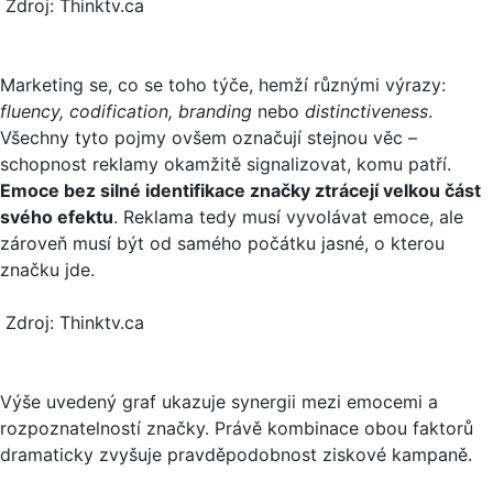
Zdroj: Thinktv.ca
Marketing se, co se toho týče, hemží různými výrazy:
fluency, codification, branding
nebo
distinctiveness
.
Všechny tyto pojmy ovšem označují stejnou věc –
schopnost reklamy okamžitě signalizovat, komu patří.
Emoce bez silné identifikace značky ztrácejí velkou část
svého efektu
. Reklama tedy musí vyvolávat emoce, ale
zároveň musí být od samého počátku jasné, o kterou
značku jde.
Zdroj: Thinktv.ca
Výše uvedený graf ukazuje synergii mezi emocemi a
rozpoznatelností značky. Právě kombinace obou faktorů
dramaticky zvyšuje pravděpodobnost ziskové kampaně.