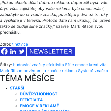
„
Pokud chcete dělat dobrou reklamu, doporučil bych vám
čtyři věci: zajistěte, aby vaše reklama byla emocionální,
zabudujte do ní všude značku, pouštějte ji dva až tři roky
a vysílejte ji v televizi. Protože data nám ukazují, že právě
takto se budují silné značky
,‘‘ uzavřel Mark Ritson svou
přednášku.
Zdroj:
tinktv.ca
NEWSLETTER
Štítky:
budování značky
efektivita
Effie
emoce
kreativita
Mark Ritson
povědomí o značce
reklama
System1
značka
TÉMA MĚSÍCE
STARŠÍ
DŮVĚRYHODNOST
EFEKTIVITA
EMOCE V REKLAMĚ