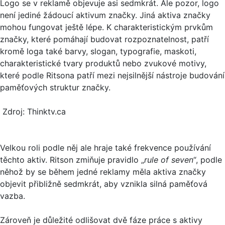
Logo se v reklamě objevuje asi sedmkrát. Ale pozor, logo
není jediné žádoucí aktivum značky. Jiná aktiva značky
mohou fungovat ještě lépe. K charakteristickým prvkům
značky, které pomáhají budovat rozpoznatelnost, patří
kromě loga také barvy, slogan, typografie, maskoti,
charakteristické tvary produktů nebo zvukové motivy,
které podle Ritsona patří mezi nejsilnější nástroje budování
paměťových struktur značky.
Zdroj: Thinktv.ca
Velkou roli podle něj ale hraje také frekvence používání
těchto aktiv. Ritson zmiňuje pravidlo „
rule of seven
“, podle
něhož by se během jedné reklamy měla aktiva značky
objevit přibližně sedmkrát, aby vznikla silná paměťová
vazba.
Zároveň je důležité odlišovat dvě fáze práce s aktivy