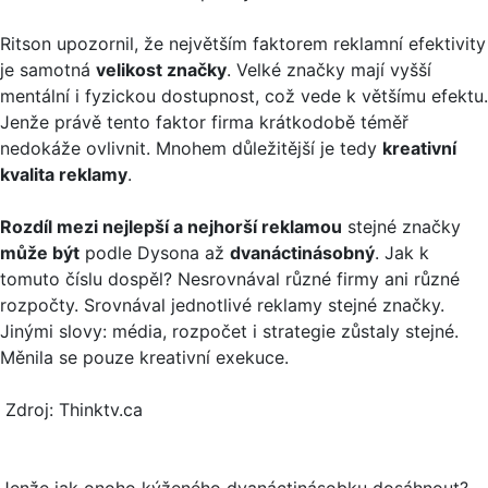
Ritson upozornil, že největším faktorem reklamní efektivity
je samotná
velikost značky
. Velké značky mají vyšší
mentální i fyzickou dostupnost, což vede k většímu efektu.
Jenže právě tento faktor firma krátkodobě téměř
nedokáže ovlivnit. Mnohem důležitější je tedy
kreativní
kvalita reklamy
.
Rozdíl mezi nejlepší a nejhorší reklamou
stejné značky
může být
podle Dysona až
dvanáctinásobný
. Jak k
tomuto číslu dospěl? Nesrovnával různé firmy ani různé
rozpočty. Srovnával jednotlivé reklamy stejné značky.
Jinými slovy: média, rozpočet i strategie zůstaly stejné.
Měnila se pouze kreativní exekuce.
Zdroj: Thinktv.ca
Jenže jak onoho kýženého dvanáctinásobku dosáhnout?