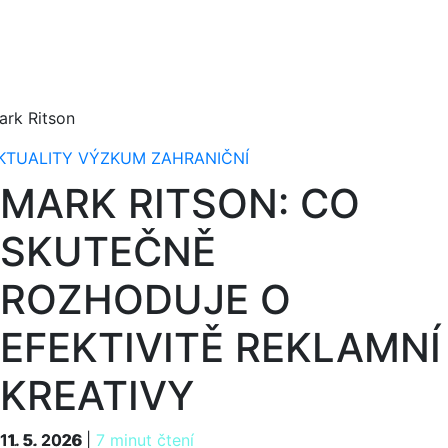
ark Ritson
KTUALITY
VÝZKUM
ZAHRANIČNÍ
MARK RITSON: CO
SKUTEČNĚ
ROZHODUJE O
EFEKTIVITĚ REKLAMNÍ
KREATIVY
11. 5. 2026
11. 5. 2026
|
7 minut čtení