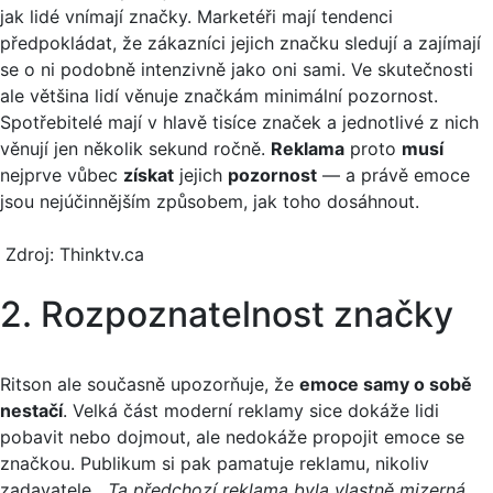
jak lidé vnímají značky. Marketéři mají tendenci
předpokládat, že zákazníci jejich značku sledují a zajímají
se o ni podobně intenzivně jako oni sami. Ve skutečnosti
ale většina lidí věnuje značkám minimální pozornost.
Spotřebitelé mají v hlavě tisíce značek a jednotlivé z nich
věnují jen několik sekund ročně.
Reklama
proto
musí
nejprve vůbec
získat
jejich
pozornost
— a právě emoce
jsou nejúčinnějším způsobem, jak toho dosáhnout.
Zdroj: Thinktv.ca
2. Rozpoznatelnost značky
Ritson ale současně upozorňuje, že
emoce samy o sobě
nestačí
. Velká část moderní reklamy sice dokáže lidi
pobavit nebo dojmout, ale nedokáže propojit emoce se
značkou. Publikum si pak pamatuje reklamu, nikoliv
zadavatele. „
Ta předchozí reklama byla vlastně mizerná