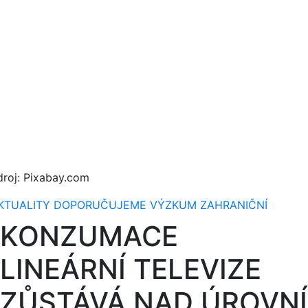
droj: Pixabay.com
KTUALITY
DOPORUČUJEME
VÝZKUM
ZAHRANIČNÍ
KONZUMACE
LINEÁRNÍ TELEVIZE
ZŮSTÁVÁ NAD ÚROVNÍ