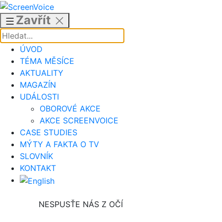
Přejít
k
Zavřít
obsahu
ÚVOD
TÉMA MĚSÍCE
AKTUALITY
MAGAZÍN
UDÁLOSTI
OBOROVÉ AKCE
AKCE SCREENVOICE
CASE STUDIES
MÝTY A FAKTA O TV
SLOVNÍK
KONTAKT
NESPUSŤE NÁS Z OČÍ