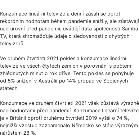
Konzumace lineární televize a denní zásah se oproti
rekordním hodnotám během pandemie snížily, ale zůstávají
nad úrovní před pandemií, uvádějí data společnosti Samba
TV, která shromažďuje údaje o sledovanosti z chytrých
televizorů.
Ve druhém čtvrtletí 2021 poklesla konzumace lineární
televize ve všech čtyřech zemích v porovnání s počtem
zhlédnutých minut o rok dříve. Tento pokles se pohybuje
od 5% snížení v Austrálii po 14% propad ve Spojených
státech.
Konzumace ve druhém čtvrtletí 2021 však zůstává výrazně
nad hodnotami před pandemií. Konzumace lineární televize
je v Británii oproti druhému čtvrtletí 2019 vyšší o 74 %,
nejnižší vzestup zaznamenalo Německo se stále výrazným
nárůstem 28 %.