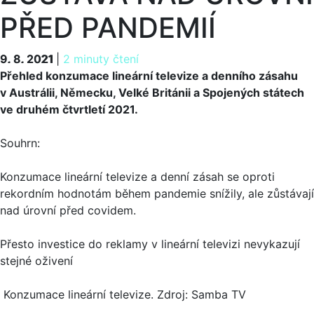
PŘED PANDEMIÍ
9. 8. 2021
9. 8. 2021
|
2 minuty čtení
Přehled konzumace lineární televize a denního zásahu
v Austrálii, Německu, Velké Británii a Spojených státech
ve druhém čtvrtletí 2021.
Souhrn:
Konzumace lineární televize a denní zásah se oproti
rekordním hodnotám během pandemie snížily, ale zůstávají
nad úrovní před covidem.
Přesto investice do reklamy v lineární televizi nevykazují
stejné oživení
Konzumace lineární televize. Zdroj: Samba TV