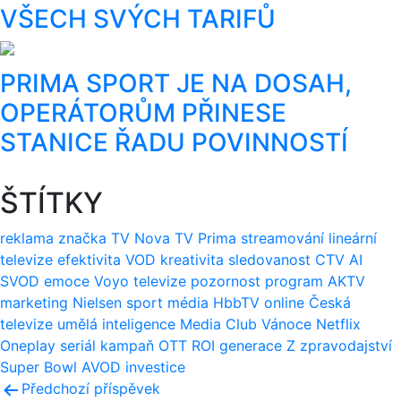
VŠECH SVÝCH TARIFŮ
PRIMA SPORT JE NA DOSAH,
OPERÁTORŮM PŘINESE
STANICE ŘADU POVINNOSTÍ
ŠTÍTKY
reklama
značka
TV Nova
TV Prima
streamování
lineární
televize
efektivita
VOD
kreativita
sledovanost
CTV
AI
SVOD
emoce
Voyo
televize
pozornost
program
AKTV
marketing
Nielsen
sport
média
HbbTV
online
Česká
televize
umělá inteligence
Media Club
Vánoce
Netflix
Oneplay
seriál
kampaň
OTT
ROI
generace Z
zpravodajství
Super Bowl
AVOD
investice
Navigace
Předchozí příspěvek