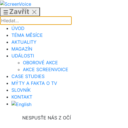
Přejít
k
Zavřít
obsahu
ÚVOD
TÉMA MĚSÍCE
AKTUALITY
MAGAZÍN
UDÁLOSTI
OBOROVÉ AKCE
AKCE SCREENVOICE
CASE STUDIES
MÝTY A FAKTA O TV
SLOVNÍK
KONTAKT
NESPUSŤE NÁS Z OČÍ