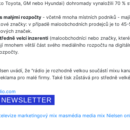
ko Toyota, GM nebo Hyundai) dohromady vynaložili 70 % sv
 s malými rozpočty
- včetně mnoha místních podniků - mají
kové značky: v případě maloobchodních prodejců je to 45-
lových značek.
tředně velcí inzerenti
(maloobchodníci nebo značky, které r
jí mnohem větší část svého mediálního rozpočtu na digitáln
ozpočty.
sen uvádí, že "rádio je rozhodně velkou součástí mixu kaná
reklama pro malé firmy. Také tisk zůstává pro středně velk
dio.com
NEWSLETTER
 televize
marketingový mix
masmédia
media mix
Nielsen
on