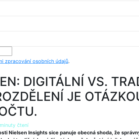
i zpracování osobních údajů
.
EN: DIGITÁLNÍ VS. TR
ROZDĚLENÍ JE OTÁZKO
OČTU.
minuty čtení
sti Nielsen Insights sice panuje obecná shoda, že správný