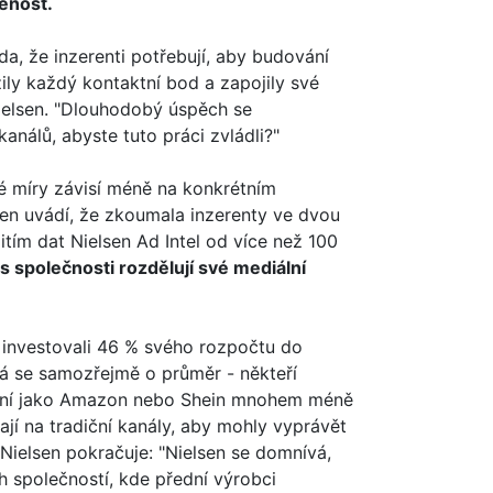
ženost.
a, že inzerenti potřebují, aby budování
ily každý kontaktní bod a zapojily své
Nielsen. "Dlouhodobý úspěch se
análů, abyste tuto práci zvládli?"
 míry závisí méně na konkrétním
sen uvádí, že zkoumala inzerenty ve dvou
ím dat Nielsen Ad Intel od více než 100
s společnosti rozdělují své mediální
ů, investovali 46 % svého rozpočtu do
dná se samozřejmě o průměr - někteří
 jiní jako Amazon nebo Shein mnohem méně
jí na tradiční kanály, aby mohly vyprávět
 Nielsen pokračuje: "Nielsen se domnívá,
ch společností, kde přední výrobci