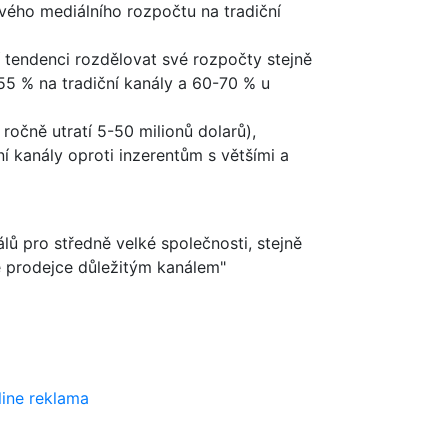
ého mediálního rozpočtu na tradiční
 tendenci rozdělovat své rozpočty stejně
55 % na tradiční kanály a 60-70 % u
očně utratí 5-50 milionů dolarů),
í kanály oproti inzerentům s většími a
lů pro středně velké společnosti, stejně
é prodejce důležitým kanálem"
line
reklama