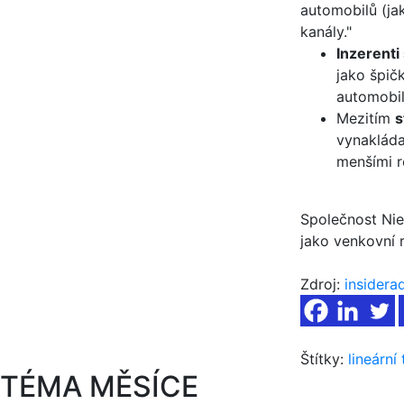
automobilů (ja
kanály."
Inzerenti
jako špič
automobi
Mezitím
s
vynakláda
menšími r
Společnost Niel
jako venkovní 
Zdroj:
insidera
Štítky:
lineární
TÉMA MĚSÍCE