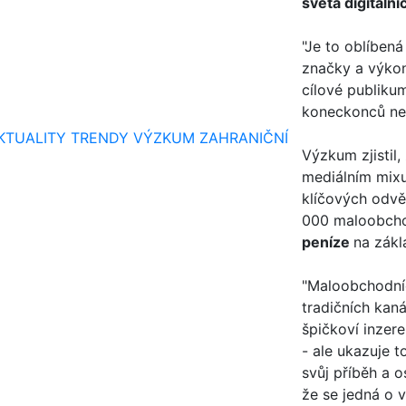
světa digitální
"Je to oblíben
značky a výkon
cílové publiku
koneckonců nebu
KTUALITY
TRENDY
VÝZKUM
ZAHRANIČNÍ
Výzkum zjistil,
mediálním mixu
klíčových odvě
000 maloobchod
peníze
na zákl
"Maloobchodníci
tradičních kaná
špičkoví inzer
- ale ukazuje 
svůj příběh a o
že se jedná o v