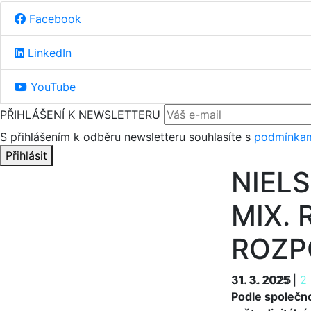
Facebook
LinkedIn
YouTube
PŘIHLÁŠENÍ K NEWSLETTERU
S přihlášením k odběru newsletteru souhlasíte s
podmínkam
Přihlásit
NIELS
MIX. 
ROZP
31. 3. 2025
31. 3. 2025
|
2 
Podle společno