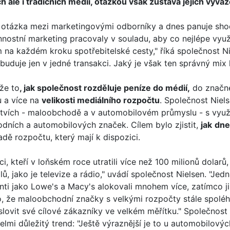
ch ale i tradičních médií, otázkou však zůstává jejich vyvá
á otázka mezi marketingovými odborníky a dnes panuje shod
nostní marketing pracovaly v souladu, aby co nejlépe využ
m na každém kroku spotřebitelské cesty," říká společnost 
duje jen v jedné transakci. Jaký je však ten správný mix k
 že to
, jak společnost rozděluje peníze do médií,
do značné
 a více na
velikosti mediálního rozpočtu
. Společnost Niel
tvích - maloobchodě a v automobilovém průmyslu - s využit
ních a automobilových značek. Cílem bylo zjistit,
jak
dne
adě rozpočtu, který mají k dispozici.
, kteří v loňském roce utratili více než 100 milionů dolar
lů, jako je televize a rádio," uvádí společnost Nielsen. "Je
enti jako Lowe's a Macy's alokovali mnohem více, zatímco
to, že maloobchodní značky s velkými rozpočty stále spoléha
slovit své cílové zákazníky ve velkém měřítku." Společnost
elmi důležitý trend: "Ještě výraznější je to u automobilový