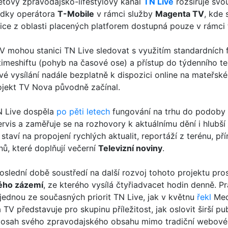
etový zpravodajsko-lifestylový kanál
TN Live
rozšiřuje svou
bídky operátora
T-Mobile
v rámci služby
Magenta TV
, kde
ice z oblasti placených platforem dostupná pouze v rámci 
 mohou stanici TN Live sledovat s využitím standardních f
timeshiftu (pohyb na časové ose) a přístup do týdenního te
vé vysílání nadále bezplatně k dispozici online na mateř
rojekt TV Nova původně začínal.
N Live dospěla
po pěti letech
fungování na trhu do podoby ne
rvis a zaměřuje se na rozhovory k aktuálnímu dění i hlubš
taví na propojení rychlých aktualit, reportáží z terénu, př
nů, které doplňují večerní
Televizní noviny
.
oslední době soustředí na další rozvoj tohoto projektu pro
kého zázemí
, ze kterého vysílá čtyřiadvacet hodin denně. P
 jednou ze současných priorit TN Live, jak v květnu
řekl
Med
V představuje pro skupinu příležitost, jak oslovit širší pu
dosah svého zpravodajského obsahu mimo tradiční webové pl