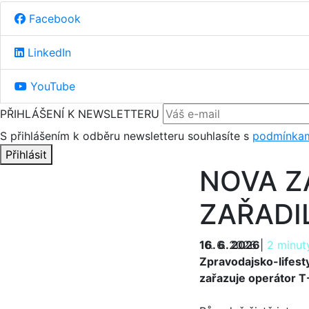
Facebook
LinkedIn
YouTube
PŘIHLÁŠENÍ K NEWSLETTERU
S přihlášením k odběru newsletteru souhlasíte s
podmínkam
Přihlásit
NOVA ZA
ZAŘADI
16. 6. 2026
16. 6. 2026
|
2 minut
Zpravodajsko-lifest
zařazuje operátor T