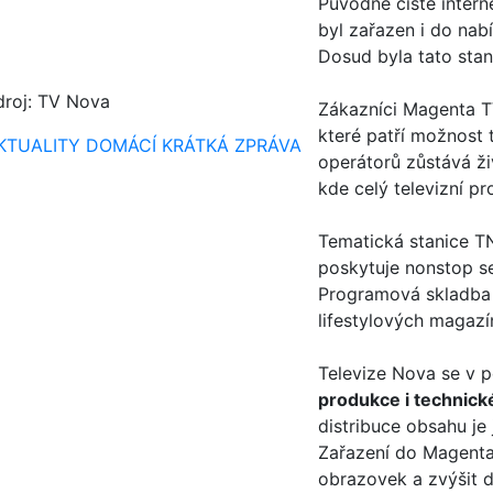
Původně čistě intern
byl zařazen i do na
Dosud byla tato stan
droj: TV Nova
Zákazníci Magenta TV
které patří možnost 
KTUALITY
DOMÁCÍ
KRÁTKÁ ZPRÁVA
operátorů zůstává ži
kde celý televizní p
Tematická stanice T
poskytuje nonstop se
Programová skladba s
lifestylových magazí
Televize Nova se v p
produkce i technic
distribuce obsahu je
Zařazení do Magenta T
obrazovek a zvýšit 