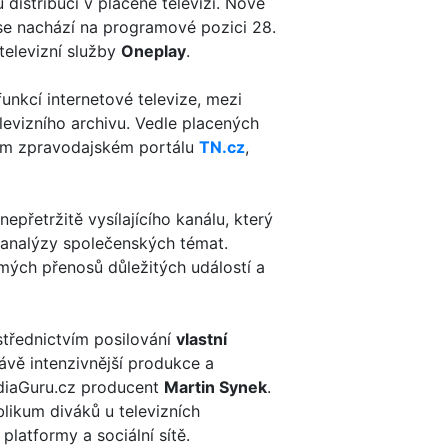
 distribuci v placené televizi. Nově
 se nachází na programové pozici 28.
televizní služby
Oneplay
.
unkcí internetové televize, mezi
levizního archivu. Vedle placených
ském zpravodajském portálu
TN.cz
,
přetržitě vysílajícího kanálu, který
í analýzy společenských témat.
ímých přenosů důležitých událostí a
střednictvím posilování
vlastní
rávě intenzivnější produkce a
iaGuru.cz producent
Martin Synek
.
blikum diváků u televizních
atformy a sociální sítě.