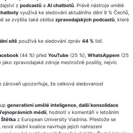
odajství z
podcastů
a
AI chatbotů
. Právě nástroje umělé
chatboty
využívá ke sledování aktuálního dění 9 % Čechů,
ně se zvýšila také obliba
zpravodajských podcastů
, které
ální sítě
používá ke sledování zpráv
44 %
lidí.
acebook
(44 %) před
YouTube
(25 %),
WhatsAppem
(25
tě jako zpravodajské zdroje meziročně posílily, nejvíc
ie zároveň upozorňuje, že celková sledovanost
stup
generativní umělé inteligence, další konsolidace
eřejnoprávních médií
, hodnotí v komentáři v letošním
 Štětka
z European University Viadrina. Přestože se
 nová vládní koalice navrhuje jejich nahrazení