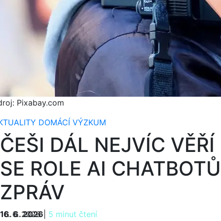
droj: Pixabay.com
KTUALITY
DOMÁCÍ
VÝZKUM
ČEŠI DÁL NEJVÍC VĚŘÍ
SE ROLE AI CHATBOT
ZPRÁV
16. 6. 2026
16. 6. 2026
|
5 minut čtení