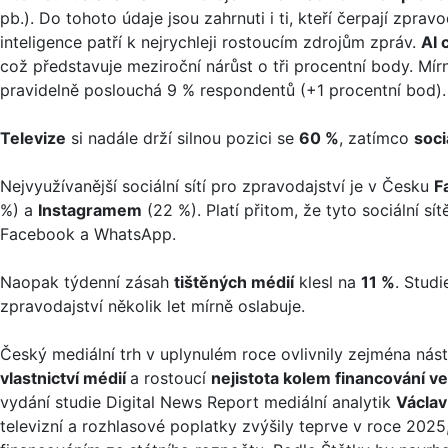
pb.). Do tohoto údaje jsou zahrnuti i ti, kteří čerpají zprav
inteligence patří k nejrychleji rostoucím zdrojům zpráv.
AI 
což představuje meziroční nárůst o tři procentní body. Mír
pravidelně poslouchá 9 % respondentů (+1 procentní bod).
Televize
si nadále drží silnou pozici se
60 %
, zatímco
soci
Nejvyužívanější sociální sítí pro zpravodajství je v Česku
F
%) a
Instagramem
(22 %). Platí přitom, že tyto sociální sí
Facebook a WhatsApp.
Naopak týdenní zásah
tištěných médií
klesl na
11 %
. Stud
zpravodajství několik let mírně oslabuje.
Český mediální trh v uplynulém roce ovlivnily zejména ná
vlastnictví médií
a rostoucí
nejistota kolem financování v
vydání studie Digital News Report mediální analytik
Václav
televizní a rozhlasové poplatky zvýšily teprve v roce 2025,