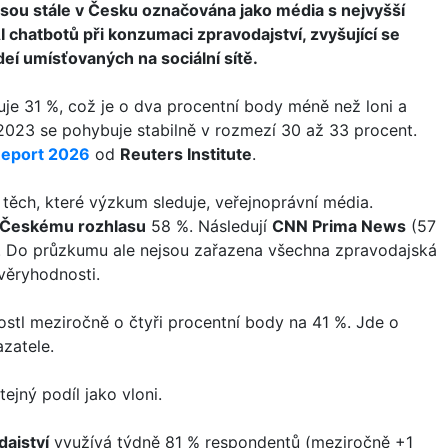
jsou stále v Česku označována jako média s nejvyšší
 chatbotů při konzumaci zpravodajství, zvyšující se
videí umísťovaných na sociální sítě.
je 31 %, což je o dva procentní body méně než loni a
023 se pohybuje stabilně v rozmezí 30 až 33 procent.
Report 2026
od
Reuters Institute
.
těch, které výzkum sleduje, veřejnoprávní média.
Českému rozhlasu
58 %. Následují
CNN Prima News
(57
 Do průzkumu ale nejsou zařazena všechna zpravodajská
věryhodnosti.
stl meziročně o čtyři procentní body na 41 %. Jde o
zatele.
ejný podíl jako vloni.
dajství
využívá týdně 81 % respondentů (meziročně +1