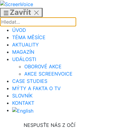
Přejít
k
Zavřít
obsahu
ÚVOD
TÉMA MĚSÍCE
AKTUALITY
MAGAZÍN
UDÁLOSTI
OBOROVÉ AKCE
AKCE SCREENVOICE
CASE STUDIES
MÝTY A FAKTA O TV
SLOVNÍK
KONTAKT
NESPUSŤE NÁS Z OČÍ