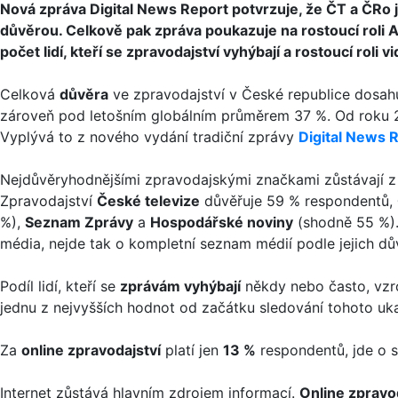
Nová zpráva Digital News Report potvrzuje, že ČT a ČRo 
důvěrou. Celkově pak zpráva poukazuje na rostoucí roli AI
počet lidí, kteří se zpravodajství vyhýbají a rostoucí roli 
Celková
důvěra
ve zpravodajství v České republice dosahu
zároveň pod letošním globálním průměrem 37 %. Od roku 2
Vyplývá to z nového vydání tradiční zprávy
Digital News 
Nejdůvěryhodnějšími zpravodajskými značkami zůstávají z 
Zpravodajství
České televize
důvěřuje 59 % respondentů,
%),
Seznam Zprávy
a
Hospodářské noviny
(shodně 55 %).
média, nejde tak o kompletní seznam médií podle jejich dů
Podíl lidí, kteří se
zprávám vyhýbají
někdy nebo často, vzro
jednu z nejvyšších hodnot od začátku sledování tohoto uka
Za
online zpravodajství
platí jen
13 %
respondentů, jde o st
Internet zůstává hlavním zdrojem informací.
Online zpravo