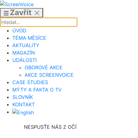
Přejít
k
Zavřít
obsahu
ÚVOD
TÉMA MĚSÍCE
AKTUALITY
MAGAZÍN
UDÁLOSTI
OBOROVÉ AKCE
AKCE SCREENVOICE
CASE STUDIES
MÝTY A FAKTA O TV
SLOVNÍK
KONTAKT
NESPUSŤE NÁS Z OČÍ