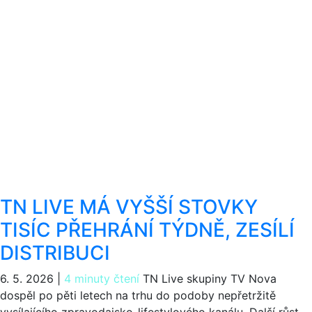
TN LIVE MÁ VYŠŠÍ STOVKY
TISÍC PŘEHRÁNÍ TÝDNĚ, ZESÍLÍ
DISTRIBUCI
6. 5. 2026
|
4 minuty čtení
TN Live skupiny TV Nova
dospěl po pěti letech na trhu do podoby nepřetržitě
vysílajícího zpravodajsko-lifestylového kanálu. Další růst