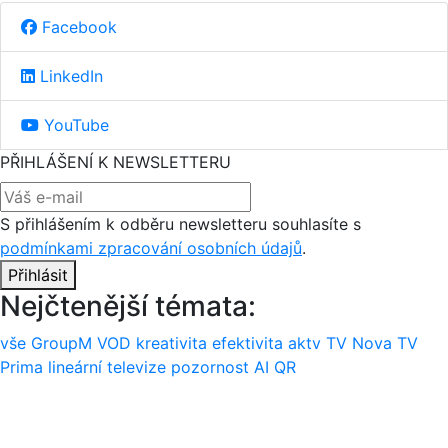
Facebook
LinkedIn
YouTube
PŘIHLÁŠENÍ K NEWSLETTERU
S přihlášením k odběru newsletteru souhlasíte s
podmínkami zpracování osobních údajů
.
Přihlásit
Nejčtenější témata:
vše
GroupM
VOD
kreativita
efektivita
aktv
TV Nova
TV
Prima
lineární televize
pozornost
AI
QR