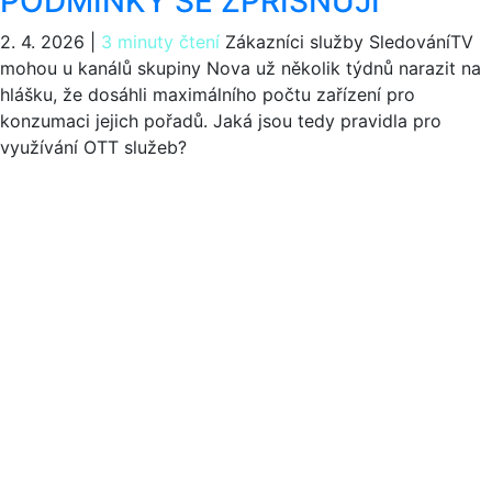
PODMÍNKY SE ZPŘÍSŇUJÍ
2. 4. 2026
|
3 minuty čtení
Zákazníci služby SledováníTV
mohou u kanálů skupiny Nova už několik týdnů narazit na
hlášku, že dosáhli maximálního počtu zařízení pro
konzumaci jejich pořadů. Jaká jsou tedy pravidla pro
využívání OTT služeb?