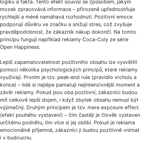
logiku a fakta. Tento efekt souvisí se způsobem, jakým
mozek zpracovává informace – přirozeně upřednostňuje
rychlejší a méně namáhavá rozhodnutí. Pozitivní emoce
podporují důvěru ve značku a snižují stres, což zvyšuje
pravděpodobnost, že zákazník nákup dokončí. Na tomto
principu fungují například reklamy Coca-Coly ze série
Open Happiness.
Lepší zapamatovatelnost pozitivního obsahu lze vysvětlit
pomocí několika psychologických principů, které reklamy
využívají. Prvním je tzv. peak-end rule (pravidlo vrcholu a
konce) – lidé si nejlépe pamatují nejintenzivnější moment a
závěr reklamy. Pokud jsou oba pozitivní, zákazníci budou
mít celkově lepší dojem, i když zbytek obsahu nemusí být
výjimečný. Druhým principem je tzv. mere exposure effect
(efekt pouhého vystavení) – čím častěji je člověk vystaven
určitému podnětu, tím více si jej oblíbí. Pokud je reklama
emocionálně příjemná, zákazníci ji budou pozitivně vnímat
i v budoucnu.