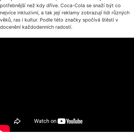
potřebnější než kdy dříve. Coca-Cola se snaží být co
nejvíce inkluzivní, a tak její reklamy zobrazují lidi různých
věků, ras i kultur. Podle této značky spočívá štěstí v
docenění každodenních radostí.