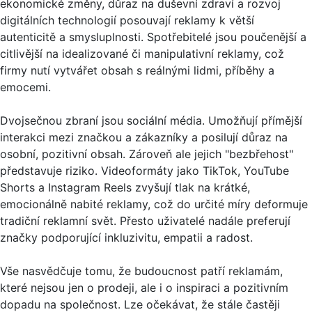
ekonomické změny, důraz na duševní zdraví a rozvoj
digitálních technologií posouvají reklamy k větší
autenticitě a smysluplnosti. Spotřebitelé jsou poučenější a
citlivější na idealizované či manipulativní reklamy, což
firmy nutí vytvářet obsah s reálnými lidmi, příběhy a
emocemi.
Dvojsečnou zbraní jsou sociální média. Umožňují přímější
interakci mezi značkou a zákazníky a posilují důraz na
osobní, pozitivní obsah. Zároveň ale jejich "bezbřehost"
představuje riziko. Videoformáty jako TikTok, YouTube
Shorts a Instagram Reels zvyšují tlak na krátké,
emocionálně nabité reklamy, což do určité míry deformuje
tradiční reklamní svět. Přesto uživatelé nadále preferují
značky podporující inkluzivitu, empatii a radost.
Vše nasvědčuje tomu, že budoucnost patří reklamám,
které nejsou jen o prodeji, ale i o inspiraci a pozitivním
dopadu na společnost. Lze očekávat, že stále častěji