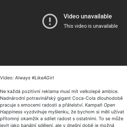
Video: Always #LikeAGirl
Ne každá pozitivní reklama musí mít velkolepé ambice.
Nadnárodní potravinářský gigant Coca-Cola dlouhodobě
pracuje s emocemi radosti a přátelství. Kampaň
Open
Happiness
vyzdvihuje myšlenku, že bychom si měli užívat
přítomný okamžik a sdílet radost s ostatními. To se může
jevit jako banální sdělení, ale v dnešní době je možná