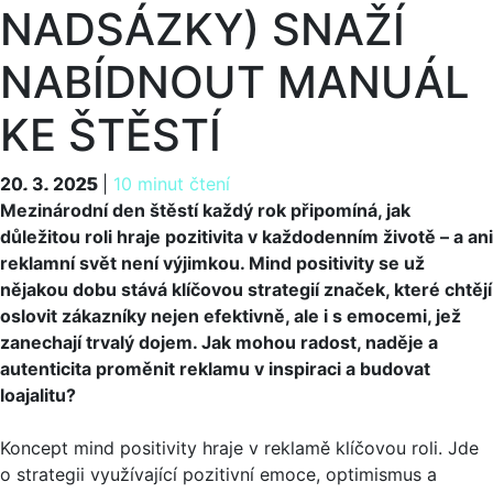
NADSÁZKY) SNAŽÍ
NABÍDNOUT MANUÁL
KE ŠTĚSTÍ
20. 3. 2025
20. 3. 2025
|
10 minut čtení
Mezinárodní den štěstí každý rok připomíná, jak
důležitou roli hraje pozitivita v každodenním životě – a ani
reklamní svět není výjimkou. Mind positivity se už
nějakou dobu stává klíčovou strategií značek, které chtějí
oslovit zákazníky nejen efektivně, ale i s emocemi, jež
zanechají trvalý dojem. Jak mohou radost, naděje a
autenticita proměnit reklamu v inspiraci a budovat
loajalitu?
Koncept mind positivity hraje v reklamě klíčovou roli. Jde
o strategii využívající pozitivní emoce, optimismus a