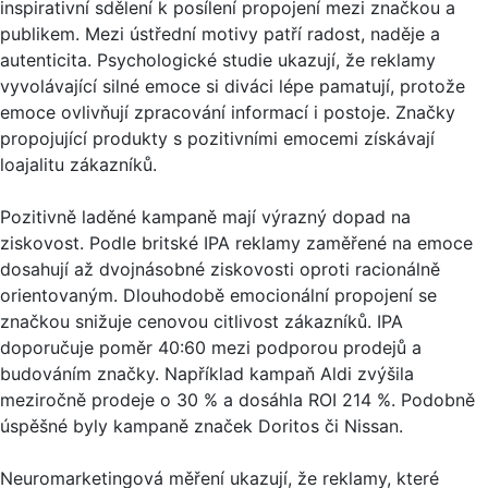
inspirativní sdělení k posílení propojení mezi značkou a
publikem. Mezi ústřední motivy patří radost, naděje a
autenticita. Psychologické studie ukazují, že reklamy
vyvolávající silné emoce si diváci lépe pamatují, protože
emoce ovlivňují zpracování informací i postoje. Značky
propojující produkty s pozitivními emocemi získávají
loajalitu zákazníků.
Pozitivně laděné kampaně mají výrazný dopad na
ziskovost. Podle britské IPA reklamy zaměřené na emoce
dosahují až dvojnásobné ziskovosti oproti racionálně
orientovaným. Dlouhodobě emocionální propojení se
značkou snižuje cenovou citlivost zákazníků. IPA
doporučuje poměr 40:60 mezi podporou prodejů a
budováním značky. Například kampaň Aldi zvýšila
meziročně prodeje o 30 % a dosáhla ROI 214 %. Podobně
úspěšné byly kampaně značek Doritos či Nissan.
Neuromarketingová měření ukazují, že reklamy, které