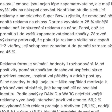
oslovují emoce, jsou nejen lépe zapamatovatelné, ale mají i
vyšší vliv na nákupní chování. Například studie sledující
reklamy z amerického Super Bowlu zjistila, že emocionálně
nabitá reklama na chipsy Doritos vyvolala o 25 % silnější
reakci než konkurenční reklama na nápoj Pepsi, což se
promítlo i do vyšší zapamatovatelnosti značky. Zároveň
výzkumy potvrzují, že pokud je reklama viditelná alespoň
1–2 vteřiny, její schopnost zapadnout do paměti vzroste až
na 45 %.
Reklama formuje vnímání, hodnoty i rozhodování. Mind
positivity pomáhá značkám dosahovat úspěchu skrze
pozitivní emoce, inspirativní příběhy a etické postupy.
Silné narativy budují loajalitu – Nike například motivuje k
překonávání překážek, jiné kampaně cílí na sociální
identitu. Podle analýzy DAIVID a WARC nejefektivnější
reklamy vyvolávají intenzivní pozitivní emoce. 59,2 %
nejvýkonnějších reklam pracuje s obdivem (15,1 %), nadějí
(10,6 %) a úctou (8 %). Největší prodejní dopad mají