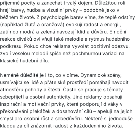
příjemné pocity a zanechat trvalý dojem. Důležitou roli
hrají barvy, hudba a vizuální prvky – podobně jako v
běžném životě. Z psychologie barev víme, že teplé odstíny
(například žlutá a oranžová) evokují radost a energii,
zatímco modrá a zelená navozují klid a důvěru. Emoční
reakce diváků ovlivňují také melodie a rytmus hudebního
podkresu. Pokud chce reklama vyvolat pozitivní odezvu,
zvolí veselou melodii spíše než pochmurnou variaci na
klasické hudební dílo.
Neméně důležité je i to, co vidíme. Dynamické scény,
usmívající se lidé a přátelské prostředí pomáhají navodit
atmosféru pohody a štěstí. Často se pracuje s tématy
sebepřijetí a osobní autenticity. Jiné reklamy obsahují
inspirační a motivační prvky, které podporují diváky v
překonávání překážek a dosahování cílů – apelují na jejich
smysl pro osobní růst a sebedůvěru. Některé si jednoduše
kladou za cíl znázornit radost z každodenního života.