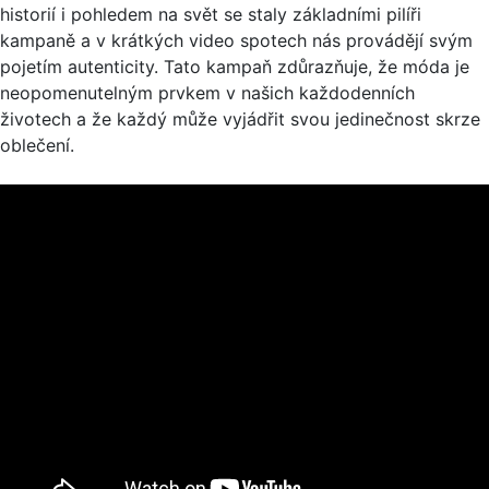
historií i pohledem na svět se staly základními pilíři
kampaně a v krátkých video spotech nás provádějí svým
pojetím autenticity. Tato kampaň zdůrazňuje, že móda je
neopomenutelným prvkem v našich každodenních
životech a že každý může vyjádřit svou jedinečnost skrze
oblečení. ​