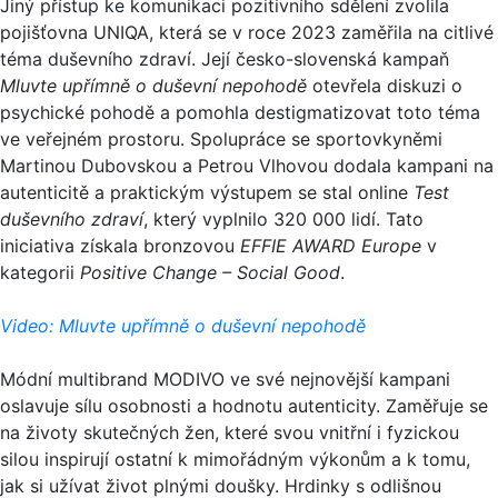
Jiný přístup ke komunikaci pozitivního sdělení zvolila
pojišťovna UNIQA, která se v roce 2023 zaměřila na citlivé
téma duševního zdraví. Její česko-slovenská kampaň
Mluvte upřímně o duševní nepohodě
otevřela diskuzi o
psychické pohodě a pomohla destigmatizovat toto téma
ve veřejném prostoru. Spolupráce se sportovkyněmi
Martinou Dubovskou a Petrou Vlhovou dodala kampani na
autenticitě a praktickým výstupem se stal online
Test
duševního zdraví
, který vyplnilo 320 000 lidí. Tato
iniciativa získala bronzovou
EFFIE AWARD Europe
v
kategorii
Positive Change – Social Good
.
Video: Mluvte upřímně o duševní nepohodě
Módní multibrand MODIVO ve své nejnovější kampani
oslavuje sílu osobnosti a hodnotu autenticity. Zaměřuje se
na životy skutečných žen, které svou vnitřní i fyzickou
silou inspirují ostatní k mimořádným výkonům a k tomu,
jak si užívat život plnými doušky. Hrdinky s odlišnou