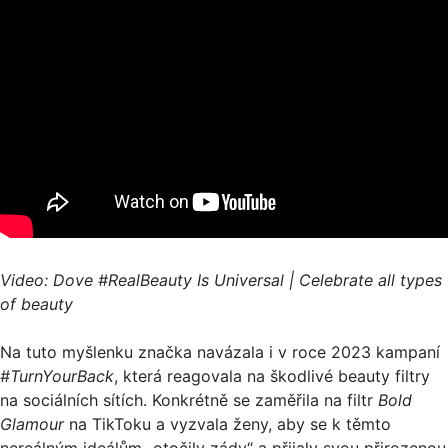
Video:
Dove #RealBeauty Is Universal | Celebrate all types
of beauty
Na tuto myšlenku značka navázala i v roce 2023 kampaní
#TurnYourBack
, která reagovala na škodlivé beauty filtry
na sociálních sítích. Konkrétně se zaměřila na filtr
Bold
Glamour
na TikToku a vyzvala ženy, aby se k těmto
nereálným ideálům „otočily zády“ a přijaly svou přirozenou