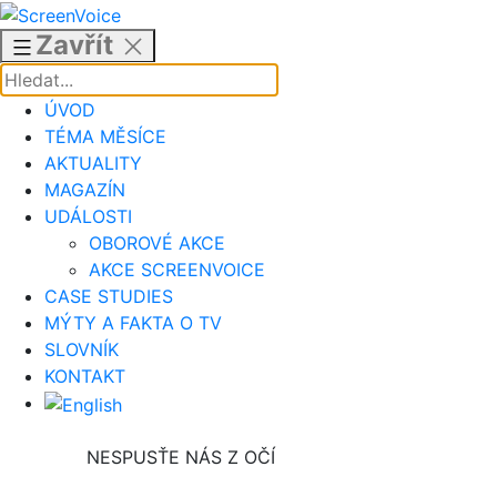
Přejít
k
Zavřít
obsahu
ÚVOD
TÉMA MĚSÍCE
AKTUALITY
MAGAZÍN
UDÁLOSTI
OBOROVÉ AKCE
AKCE SCREENVOICE
CASE STUDIES
MÝTY A FAKTA O TV
SLOVNÍK
KONTAKT
NESPUSŤE NÁS Z OČÍ